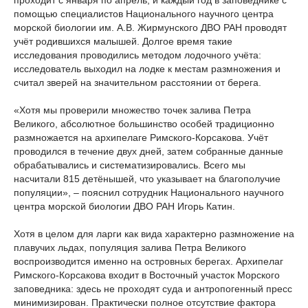
проходит с января по апрель, и каждый год в заповеднике с
помощью специалистов Национального научного центра
морской биологии им. А.В. Жирмунского ДВО РАН проводят
учёт родившихся малышей. Долгое время такие
исследования проводились методом лодочного учёта:
исследователь выходил на лодке к местам размножения и
считал зверей на значительном расстоянии от берега.
«Хотя мы проверили множество точек залива Петра
Великого, абсолютное большинство особей традиционно
размножается на архипелаге Римского-Корсакова. Учёт
проводился в течение двух дней, затем собранные данные
обрабатывались и систематизировались. Всего мы
насчитали 815 детёнышей, что указывает на благополучие
популяции», – пояснил сотрудник Национального научного
центра морской биологии ДВО РАН Игорь Катин.
Хотя в целом для ларги как вида характерно размножение на
плавучих льдах, популяция залива Петра Великого
воспроизводится именно на островных берегах. Архипелаг
Римского-Корсакова входит в Восточный участок Морского
заповедника: здесь не проходят суда и антропогенный пресс
минимизирован. Практически полное отсутствие фактора