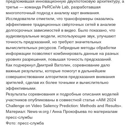
предложившая инновационную двухпотоковую архитектуру, а
третье — команда PeRCeiVe Lab, разработавшая
многопоточный подход к анализу карт внимания.
Исследователи отметили, что трансформеры оказались
эффективнее традиционных свёрточных сетей в анализе
долгосрочных зависимостей в видео. Было показано, что
аудиовизуальные модели, использующие звук, улучшают
точность предсказаний, но требуют значительных
вычислительных ресурсов. Гибридные методы обработки
информации позволяют комбинировать данные на разных
уровнях разрешения, повышая точность предсказаний.
Как подчеркнул Дмитрий Ватолин, соревнование дало
важные результаты, которые помогут в дальнейшем
совершенствовании алгоритмов предсказания внимания
зрителей, сделав их более точными и вычислительно
эффективными.
Результаты соревнования и подробные описания моделей
участников опубликованы в совместной статье «AIM 2024
Challenge on Video Saliency Prediction: Methods and Results».
Материал: News-w.org / Анна Прокофьева по материалам
пресс-службы
Фото: пресс-служба