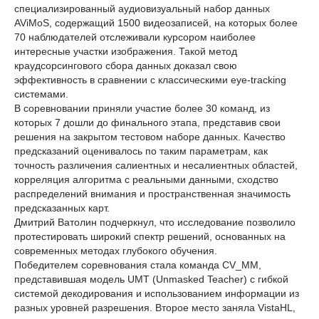
специализированный аудиовизуальный набор данных
AViMoS, содержащий 1500 видеозаписей, на которых более
70 наблюдателей отслеживали курсором наиболее
интересные участки изображения. Такой метод
краудсорсингового сбора данных доказал свою
эффективность в сравнении с классическими eye-tracking
системами.
В соревновании приняли участие более 30 команд, из
которых 7 дошли до финального этапа, представив свои
решения на закрытом тестовом наборе данных. Качество
предсказаний оценивалось по таким параметрам, как
точность различения салиентных и несалиентных областей,
корреляция алгоритма с реальными данными, сходство
распределений внимания и пространственная значимость
предсказанных карт.
Дмитрий Ватолин подчеркнул, что исследование позволило
протестировать широкий спектр решений, основанных на
современных методах глубокого обучения.
Победителем соревнования стала команда CV_MM,
представившая модель UMT (Unmasked Teacher) с гибкой
системой декодирования и использованием информации из
разных уровней разрешения. Второе место заняла VistaHL,