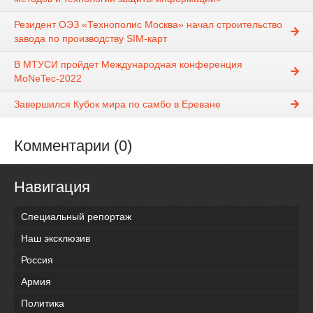
Резидент ОЭЗ «Технополис Москва» начал строительство
завода по производству SIM-карт
В МТУСИ пройдет Международная конференция
MoNeTec-2022
Завершился Кубок мира по самбо в Ереване
Комментарии (0)
Навигация
Специальный репортаж
Наш эксклюзив
Россия
Армия
Политика