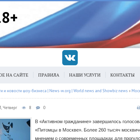
18+
ОЕ НА САЙТЕ
ПРАВИЛА
НАШИ УСЛУГИ
КОНТАКТЫ
 и новости шоу-бизнеса | News-w.org | World news and Showbiz news
»
Мос
, Четверг
8
0
В «Активном гражданине» завершилось голосов
«Питомцы в Москве». Более 260 тысяч москвич
мнением о современных площадках для прогуло