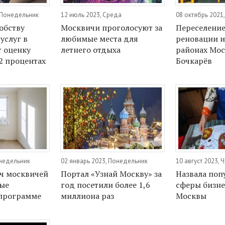
, Понедельник
12 июль 2023, Среда
08 октябрь 2021
обству
Москвичи проголосуют за
Переселение
услуг в
любимые места для
реновации и
т оценку
летнего отдыха
районах Мос
2 процентах
Бочкарёв
онедельник
02 январь 2023, Понедельник
10 август 2023, 
яч москвичей
Портал «Узнай Москву» за
Назвала поп
ые
год посетили более 1,6
сферы бизне
 программе
миллиона раз
Москвы