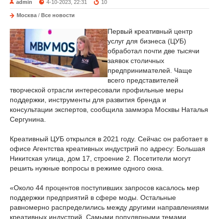
admin
4-10-2023, 22:31
10
Москва
/
Все новости
Первый креативный центр
услуг для бизнеса (ЦУБ)
обработал почти две тысячи
заявок столичных
предпринимателей. Чаще
всего представителей
творческой отрасли интересовали профильные меры
поддержки, инструменты для развития бренда и
консультации экспертов, сообщила заммэра Москвы Наталья
Сергунина.
Креативный ЦУБ открылся в 2021 году. Сейчас он работает в
офисе Агентства креативных индустрий по адресу: Большая
Никитская улица, дом 17, строение 2. Посетители могут
решить нужные вопросы в режиме одного окна.
«Около 44 процентов поступивших запросов касалось мер
поддержки предприятий в сфере моды. Остальные
равномерно распределились между другими направлениями
креативных индустрий. Самыми популярными темами