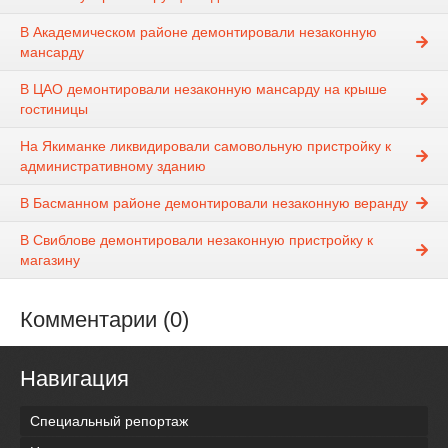
В Академическом районе демонтировали незаконную
мансарду
В ЦАО демонтировали незаконную мансарду на крыше
гостиницы
На Якиманке ликвидировали самовольную пристройку к
административному зданию
В Басманном районе демонтировали незаконную веранду
В Свиблове демонтировали незаконную пристройку к
магазину
Комментарии (0)
Навигация
Специальный репортаж