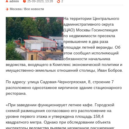
admin
25-09-2023, 13:28
2
Москва
/
Все новости
На территории Центрального
административного округа
(ЦАО) Москвы Госинспекция
по недвижимости пресекла
превышение в два раза
площади летней веранды. Об
этом сообщил исполняющий
обязанности начальника
ведомства, входящего в Комплекс экономической политики и
имущественно-земельных отношений столицы, Иван Бобров.
По адресу: улица Садовая-Черногрязская, 8, строение 7
расположено одноэтажное кирпичное здание стационарного
ресторана.
«При заведении функционирует летнее кафе. Городской
схемой размещения согласовано его расположение на
уровне первого этажа и утверждена площадь 158,4
квадратного метра. Однако при обследовании объекта
инспекторы ведомства выявили незаконное расширение: