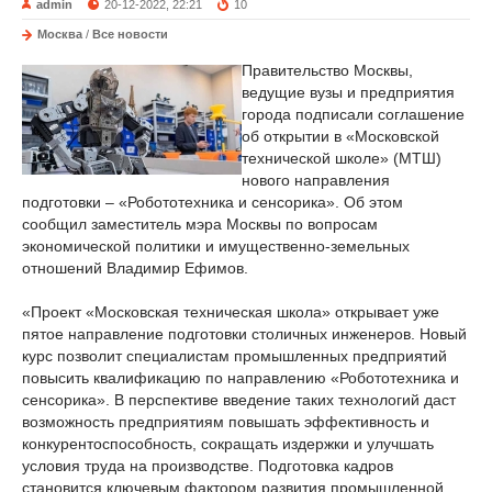
admin
20-12-2022, 22:21
10
Москва
/
Все новости
Правительство Москвы,
ведущие вузы и предприятия
города подписали соглашение
об открытии в «Московской
технической школе» (МТШ)
нового направления
подготовки – «Робототехника и сенсорика». Об этом
сообщил заместитель мэра Москвы по вопросам
экономической политики и имущественно-земельных
отношений Владимир Ефимов.
«Проект «Московская техническая школа» открывает уже
пятое направление подготовки столичных инженеров. Новый
курс позволит специалистам промышленных предприятий
повысить квалификацию по направлению «Робототехника и
сенсорика». В перспективе введение таких технологий даст
возможность предприятиям повышать эффективность и
конкурентоспособность, сокращать издержки и улучшать
условия труда на производстве. Подготовка кадров
становится ключевым фактором развития промышленной