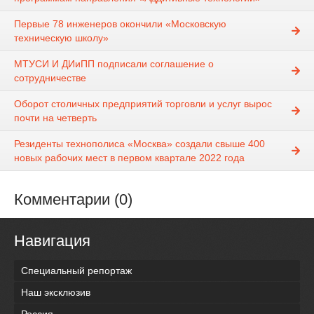
Первые 78 инженеров окончили «Московскую
техническую школу»
МТУСИ И ДИиПП подписали соглашение о
сотрудничестве
Оборот столичных предприятий торговли и услуг вырос
почти на четверть
Резиденты технополиса «Москва» создали свыше 400
новых рабочих мест в первом квартале 2022 года
Комментарии (0)
Навигация
Специальный репортаж
Наш эксклюзив
Россия