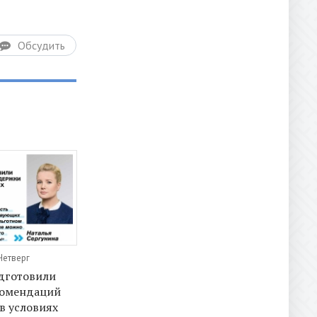
Обсудить
Четверг
дготовили
комендаций
 в условиях