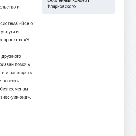
Флярковского
ельство и
система «Все о
 услуги и
х проектах «Я
е дружного
ризван помочь
ть и расширять
и вносить
м бизнесменам
знес-уик-энд».