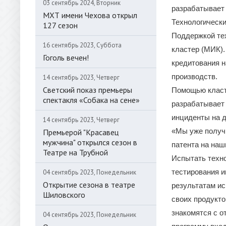
03 сентябрь 2024, Вторник
разрабатывает
МХТ имени Чехова открыл
Технологически
127 сезон
Поддержкой тех
16 сентябрь 2023, Суббота
кластер (МИК)
Гоголь вечен!
кредитования н
производств.
14 сентябрь 2023, Четверг
Светский показ премьеры
Помощью класт
спектакля «Собака на сене»
разрабатывает
инциденты на д
14 сентябрь 2023, Четверг
«Мы уже получ
Премьерой "Красавец
мужчина" открылся сезон в
патента на наш
Театре на Трубной
Испытать техно
тестирования 
04 сентябрь 2023, Понедельник
Открытие сезона в театре
результатам и
Шиловского
своих продукто
знакомятся с о
04 сентябрь 2023, Понедельник