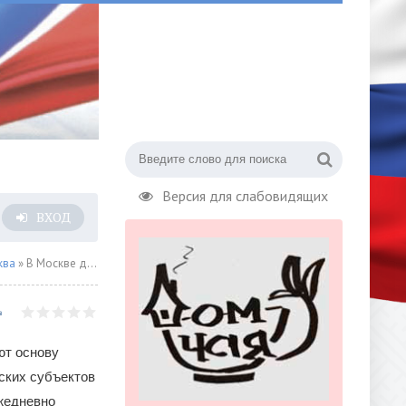
Версия для слабовидящих
ВХОД
ква
» В Москве действует 70 городских мер поддержки малого и среднего бизнеса
ют основу
ских субъектов
жедневно