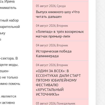
ась Ирина
05 август 2026, Среда
иниматель
Выпуск книжного шоу «Что
читать дальше»
ртный набор
04 август 2026, Вторник
дварительной
«Голепад» в трёх воскресных
льку
матчах премьер-лиги
о
04 август 2026, Вторник
Историческая победа
Калининграда
-сектора. В
еделе моды.
04 август 2026, Вторник
«ОДИН ЗА ВСЕХ»: В
фешен-
ЕССЕНТУКАХ ДАЛИ СТАРТ
 не только
ПЯТОМУ ЮБИЛЕЙНОМУ
аимно помочь
ФЕСТИВАЛЮ
«ХРУСТАЛЬНЫЙ
ИСТОЧНИКЪ»
 является
н активно
03 август 2026, Понедельник