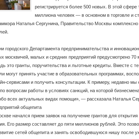
регистрируется более 500 новых. В этой сфере 
миллиона человек — в основном в торговле и с
заммэра Наталья Сергунина, Правительство Москвы комплексно
лей.
ии городского Департамента предпринимательства и инновацион
х москвичей, малых и средних предприятий предусмотрено 70 
дь это гранты, поручительства и льготные кредиты. Вместе с т
и могут принять участие в образовательных программах, восп
н-сервисами и получить консультации. К примеру, недавно мы
по вопросам работы в условиях санкций, на которой бизнесмен
обо всех актуальных видах помощи», — рассказала Наталья Сер
дприятий общепита
оскве начался прием заявок на получение грантов для открытия
ия. Его размер составляет до пяти миллионов рублей. Это позв
звитие сетей общепита и занять освободившуюся нишу после у