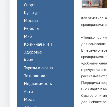
Спорт
Культура
Как отметила 
Москва
предпринимате
Регионы
Мир
«Только по лин
Криминал и ЧП
для самозаняты
В первую очере
Здоровье
предпринимател
Кино
удобными онлай
Туризм и отдых
горячую линию 
Технологии
рассказывают 
Поддержка пре
Недвижимость
С 23 марта в М
Авто
быстрого питан
Мода
дальнейшее ра