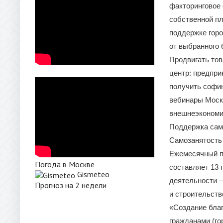
факторинговое 
собственной п
поддержке горо
от выбранного 
Продвигать тов
центр: предпри
получить софин
вебинары Моск
внешнеэкономи
Поддержка сам
Самозанятость
Ежемесячный п
Погода в Москве
составляет 13 
Gismeteo
деятельности —
Прогноз на 2 недели
и строительств
«Создание бла
гражданами (го