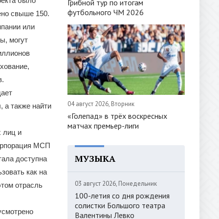
оекта было
Грибной тур по итогам
футбольного ЧМ 2026
ено свыше 150.
мпании или
ы, могут
миллионов
ахование,
в.
дает
04 август 2026, Вторник
 а также найти
«Голепад» в трёх воскресных
матчах премьер-лиги
 лиц и
Корпорация МСП
МУЗЫКА
тала доступна
зовать как на
03 август 2026, Понедельник
этом отрасль
100-летия со дня рождения
солистки Большого театра
усмотрено
Валентины Левко