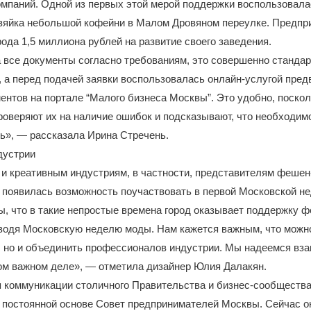
омпаний. Одной из первых этой мерой поддержки воспользовал
зяйка небольшой кофейни в Малом Дровяном переулке. Предпр
рода 1,5 миллиона рублей на развитие своего заведения.
 все документы согласно требованиям, это совершенно станда
 а перед подачей заявки воспользовалась онлайн-услугой пре
ентов на портале “Малого бизнеса Москвы”. Это удобно, поско
оверяют их на наличие ошибок и подсказывают, что необходим
ь», — рассказала Ирина Стречень.
дустрии
 и креативным индустриям, в частности, представителям фешен
х появилась возможность поучаствовать в первой Московской н
, что в такие непростые времена город оказывает поддержку 
водя Московскую неделю моды. Нам кажется важным, что можно
, но и объединить профессионалов индустрии. Мы надеемся вз
том важном деле», — отметила дизайнер Юлия Далакян.
 коммуникации столичного Правительства и бизнес-сообщества
 постоянной основе Совет предпринимателей Москвы. Сейчас о