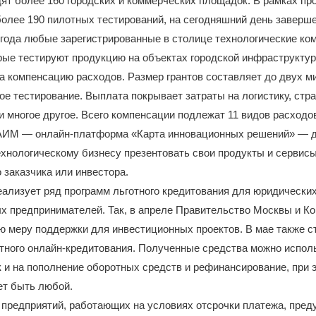
ят более 160 городских и коммерческих площадок. В рамках пр
олее 190 пилотных тестирований, на сегодняшний день заверш
 года любые зарегистрированные в столице технологические ко
рые тестируют продукцию на объектах городской инфраструктур
а компенсацию расходов. Размер грантов составляет до двух 
ое тестирование. Выплата покрывает затраты на логистику, стр
 многое другое. Всего компенсации подлежат 11 видов расходо
 АИМ — онлайн-платформа «Карта инновационных решений» — 
хнологическому бизнесу презентовать свои продукты и сервисы,
 заказчика или инвестора.
ализует ряд программ льготного кредитования для юридических
х предпринимателей. Так, в апреле Правительство Москвы и 
ю меру поддержки для инвестиционных проектов. В мае также с
тного онлайн-кредитования. Полученные средства можно исполь
к и на пополнение оборотных средств и рефинансирование, при 
ет быть любой.
предприятий, работающих на условиях отсрочки платежа, пред