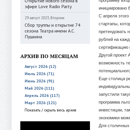
Открытие нового сезона в
программу вход
эфире Love Radio Party
инициировано б
С апреля этого
29 август 2023, Вторник
стартапы, кото
Сбор труппы и открытие 74
сезона Театра имени А.С.
претендовать н
Пушкина
рублей на кажд
сертификацию и
АРХИВ ПО МЕСЯЦАМ
Другой проект
возможность те
Август 2026 (12)
потенциального
Июль 2026 (71)
Еще столица ре
Июнь 2026 (91)
индивидуальны
Май 2026 (111)
запустили таку
Апрель 2026 (117)
программа льго
Март 2026 (121)
Показать / скрыть весь архив
инвестиции, та
экономики мож
Для столичных 