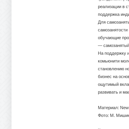
реализации в с
поддержка инд
Для самозанят
самозанятости 
обучающие прог
— самозанятый
На поддержку и
комьюнити моло
становлению но
бизнес на осно
ощутимый вклад
развивать и ма
Материал: New
Фото: М. Миши