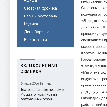
Афиша
иностранных к
Светская хроника
Стречень — хо
получила от го
Бары и рестораны
«Я подготовила
Музыка
для любого ИП,
День Варенья
проверки докум
Все новости
специалисты пр
скорректироват
Креативные ин
Город помогает
ВЕЛИКОЛЕПНАЯ
этом году у ни
СЕМЕРКА
«Мы очень рады
индустрии, про
24 июль 2026, Пятница
провести показ
Театр на Таганке первым в
друг другу в э
Москве открыл новый
Площадкой для
театральный сезон
работающий на