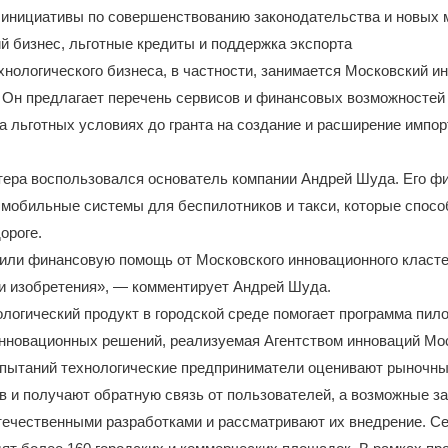
 инициативы по совершенствованию законодательства и новых 
й бизнес, льготные кредиты и поддержка экспорта
нологического бизнеса, в частности, занимается Московский 
. Он предлагает перечень сервисов и финансовых возможносте
а льготных условиях до гранта на создание и расширение имп
ера воспользовался основатель компании Андрей Шуда. Его ф
 мобильные системы для беспилотников и такси, которые спос
ороге.
или финансовую помощь от Московского инновационного класте
и изобретения», — комментирует Андрей Шуда.
логический продукт в городской среде помогает программа пило
инновационных решений, реализуемая Агентством инноваций Мо
спытаний технологические предприниматели оценивают рыночны
в и получают обратную связь от пользователей, а возможные з
течественными разработками и рассматривают их внедрение. Се