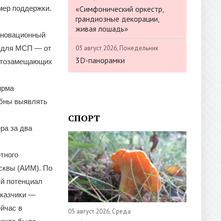
«Симфонический оркестр,
мер поддержки.
грандиозные декорации,
живая лошадь»
инновационный
03 август 2026, Понедельник
й для МСП — от
3D-панорамки
ортозамещающих
ирма
обны выявлять
СПОРТ
ра за два
тного
сквы (АИМ). По
й потенциал
аказчики —
йчас в
05 август 2026, Среда