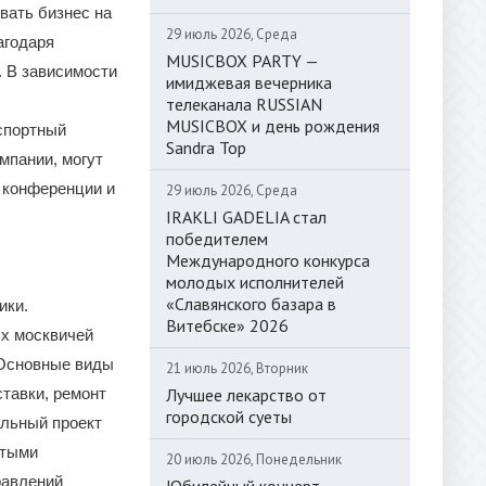
вать бизнес на
29 июль 2026, Среда
агодаря
MUSICBOX PARTY —
. В зависимости
имиджевая вечерника
телеканала RUSSIAN
MUSICBOX и день рождения
спортный
Sandra Top
мпании, могут
 конференции и
29 июль 2026, Среда
IRAKLI GADELIA стал
победителем
Международного конкурса
молодых исполнителей
«Славянского базара в
ики.
Витебске» 2026
ых москвичей
 Основные виды
21 июль 2026, Вторник
Лучшее лекарство от
ставки, ремонт
городской суеты
альный проект
ятыми
20 июль 2026, Понедельник
равлений
Юбилейный концерт