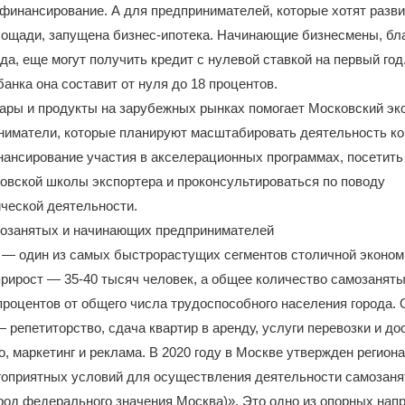
финансирование. А для предпринимателей, которые хотят разви
лощади, запущена бизнес-ипотека. Начинающие бизнесмены, бл
да, еще могут получить кредит с нулевой ставкой на первый год
банка она составит от нуля до 18 процентов.
ары и продукты на зарубежных рынках помогает Московский эк
ниматели, которые планируют масштабировать деятельность ко
ансирование участия в акселерационных программах, посетить
овской школы экспортера и проконсультироваться по поводу
ческой деятельности.
озанятых и начинающих предпринимателей
 — один из самых быстрорастущих сегментов столичной эконом
рирост — 35-40 тысяч человек, а общее количество самозанят
процентов от общего числа трудоспособного населения города.
 репетиторство, сдача квартир в аренду, услуги перевозки и до
о, маркетинг и реклама. В 2020 году в Москве утвержден регион
гоприятных условий для осуществления деятельности самозан
род федерального значения Москва)». Это одно из опорных нап