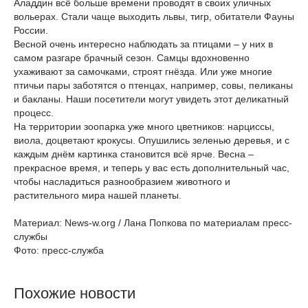
Аладдин всё больше времени проводят в своих уличных
вольерах. Стали чаще выходить львы, тигр, обитатели Фауны
России.
Весной очень интересно наблюдать за птицами – у них в
самом разгаре брачный сезон. Самцы вдохновенно
ухаживают за самочками, строят гнёзда. Или уже многие
птичьи пары заботятся о птенцах, например, совы, пеликаны
и бакланы. Наши посетители могут увидеть этот деликатный
процесс.
На территории зоопарка уже много цветников: нарциссы,
виола, доцветают крокусы. Опушились зеленью деревья, и с
каждым днём картинка становится всё ярче. Весна –
прекрасное время, и теперь у вас есть дополнительный час,
чтобы насладиться разнообразием животного и
растительного мира нашей планеты.
Материал: News-w.org / Лана Попкова по материалам пресс-
службы
Фото: пресс-служба
Похожие новости