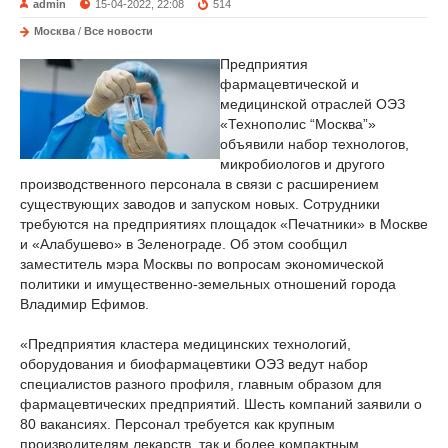
admin
15-04-2022, 22:08
514
Москва
/
Все новости
Предприятия
фармацевтической и
медицинской отраслей ОЭЗ
«Технополис “Москва”»
объявили набор технологов,
микробиологов и другого
производственного персонала в связи с расширением
существующих заводов и запуском новых. Сотрудники
требуются на предприятиях площадок «Печатники» в Москве
и «Алабушево» в Зеленограде. Об этом сообщил
заместитель мэра Москвы по вопросам экономической
политики и имущественно-земельных отношений города
Владимир Ефимов.
«Предприятия кластера медицинских технологий,
оборудования и биофармацевтики ОЭЗ ведут набор
специалистов разного профиля, главным образом для
фармацевтических предприятий. Шесть компаний заявили о
80 вакансиях. Персонал требуется как крупным
производителям лекарств, так и более компактным