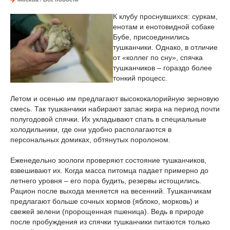
К клубу проснувшихся: суркам,
енотам и енотовидной собаке
Бубе, присоединились
тушканчики. Однако, в отличие
от «коллег по сну», спячка
тушканчиков – гораздо более
тонкий процесс.
Летом и осенью им предлагают высококалорийную зерновую
смесь. Так тушканчики набирают запас жира на период почти
полугодовой спячки. Их укладывают спать в специальные
холодильники, где они удобно располагаются в
персональных домиках, обтянутых поролоном.
Еженедельно зоологи проверяют состояние тушканчиков,
взвешивают их. Когда масса питомца падает примерно до
летнего уровня – его пора будить, резервы истощились.
Рацион после выхода меняется на весенний. Тушканчикам
предлагают больше сочных кормов (яблоко, морковь) и
свежей зелени (пророщенная пшеница). Ведь в природе
после пробуждения из спячки тушканчики питаются только