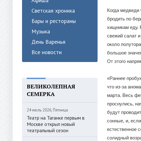
Афиша
Светская хроника
Когда медведи 
бродить по бер
Бары и рестораны
хищникам еду. 
Музыка
свежий салат и
День Варенья
около полутора
Все новости
большое значен
От этого напря
«Раннее пробу
ВЕЛИКОЛЕПНАЯ
что из-за аном
СЕМЕРКА
марта. Весь фе
проснулись, на
24 июль 2026, Пятница
будут проводит
Театр на Таганке первым в
сонные, и, есл
Москве открыл новый
естественное с
театральный сезон
солидный возра