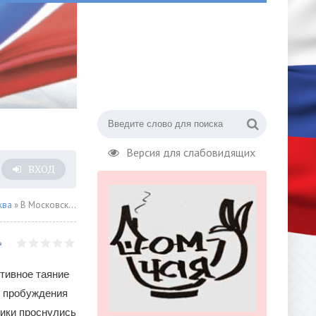
Версия для слабовидящих
ВХОД
ква
» В Московском зоопарке проснулись медведи
тивное таяние
о пробуждения
ики проснулись