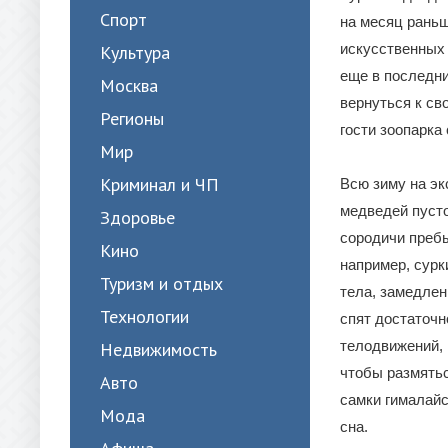
Спорт
на месяц раньш
искусственных 
Культура
еще в последни
Москва
вернуться к с
Регионы
гости зоопарка 
Мир
Криминал и ЧП
Всю зиму на эк
медведей пусто
Здоровье
сородичи пребы
Кино
например, сурк
Туризм и отдых
тела, замедлен
Технологии
спят достаточн
телодвижений, 
Недвижимость
чтобы размятьс
Авто
самки гималайс
Мода
сна.