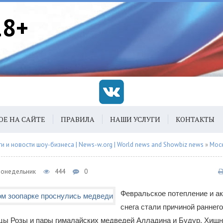
18+
ОЕ НА САЙТЕ
ПРАВИЛА
НАШИ УСЛУГИ
КОНТАКТЫ
 и новости шоу-бизнеса | News-w.org | World news and Showbiz news
»
Мос
 Понедельник
444
0
Февральское потепление и ак
снега стали причиной раннег
цы Розы и пары гималайских медведей Алладина и Будур. Хищн