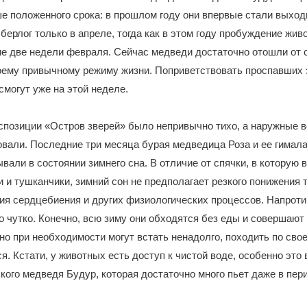
е положенного срока: в прошлом году они впервые стали выход
берлог только в апреле, тогда как в этом году пробуждение жи
е две недели февраля. Сейчас медведи достаточно отошли от с
воему привычному режиму жизни. Поприветствовать проспавших
смогут уже на этой неделе.
спозиции «Остров зверей» было непривычно тихо, а наружные 
вали. Последние три месяца бурая медведица Роза и ее гимал
вали в состоянии зимнего сна. В отличие от спячки, в которую 
и и тушканчики, зимний сон не предполагает резкого понижения
ия сердцебиения и других физиологических процессов. Напроти
о чутко. Конечно, всю зиму они обходятся без еды и совершаю
но при необходимости могут встать ненадолго, походить по свое
я. Кстати, у животных есть доступ к чистой воде, особенно это
кого медведя Будур, которая достаточно много пьет даже в пер