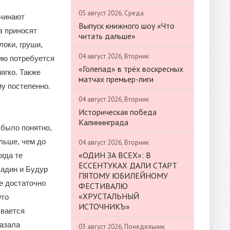
05 август 2026, Среда
ачинают
Выпуск книжного шоу «Что
з приносят
читать дальше»
локи, груши,
04 август 2026, Вторник
ию потребуется
«Голепад» в трёх воскресных
ягко. Также
матчах премьер-лиги
у постепенно.
04 август 2026, Вторник
Историческая победа
Калининграда
 было понятно,
льше, чем до
04 август 2026, Вторник
«ОДИН ЗА ВСЕХ»: В
гда те
ЕССЕНТУКАХ ДАЛИ СТАРТ
ладин и Будур
ПЯТОМУ ЮБИЛЕЙНОМУ
е достаточно
ФЕСТИВАЛЮ
«ХРУСТАЛЬНЫЙ
Это
ИСТОЧНИКЪ»
ывается
казала
03 август 2026, Понедельник