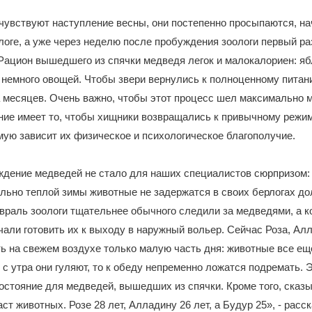
чувствуют наступление весны, они постепенно просыпаются, н
логе, а уже через неделю после пробуждения зоологи первый ра
Рацион вышедшего из спячки медведя легок и малокалориен: яб
 немного овощей. Чтобы звери вернулись к полноценному питан
 месяцев. Очень важно, чтобы этот процесс шел максимально м
ие имеет то, чтобы хищники возвращались к привычному режим
мую зависит их физическое и психологическое благополучие.
ждение медведей не стало для наших специалистов сюрпризом:
ально теплой зимы животные не задержатся в своих берлогах до
враль зоологи тщательнее обычного следили за медведями, а ко
чали готовить их к выходу в наружный вольер. Сейчас Роза, Ал
ь на свежем воздухе только малую часть дня: животные все ещ
и с утра они гуляют, то к обеду непременно ложатся подремать. 
остояние для медведей, вышедших из спячки. Кроме того, сказ
ст животных. Розе 28 лет, Алладину 26 лет, а Будур 25», - расс