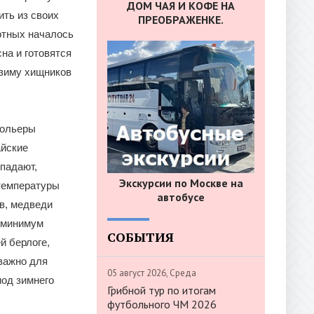
ДОМ ЧАЯ И КОФЕ НА
ить из своих
ПРЕОБРАЖЕНКЕ.
вотных началось
на и готовятся
 зиму хищников
вольеры
айские
впадают,
Экскурсии по Москве на
 температуры
автобусе
в, медведи
т минимум
СОБЫТИЯ
й берлоге,
 важно для
05 август 2026, Среда
иод зимнего
Грибной тур по итогам
футбольного ЧМ 2026