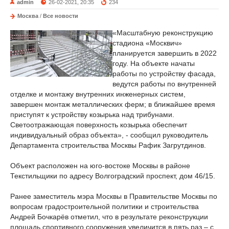
admin
26-02-2021, 20:35
234
Москва
/
Все новости
«Масштабную реконструкцию
стадиона «Москвич»
планируется завершить в 2022
году. На объекте начаты
работы по устройству фасада,
ведутся работы по внутренней
отделке и монтажу внутренних инженерных систем,
завершен монтаж металлических ферм; в ближайшее время
приступят к устройству козырька над трибунами.
Светоотражающая поверхность козырька обеспечит
индивидуальный образ объекта», - сообщил руководитель
Департамента строительства Москвы Рафик Загрутдинов.
Объект расположен на юго-востоке Москвы в районе
Текстильщики по адресу Волгоградский проспект, дом 46/15.
Ранее заместитель мэра Москвы в Правительстве Москвы по
вопросам градостроительной политики и строительства
Андрей Бочкарёв отметил, что в результате реконструкции
площадь спортивного сооружения увеличится в пять раз – с