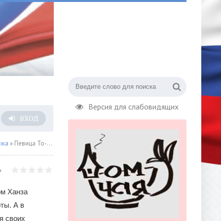
Версия для слабовидящих
ВХОД
ыка
» Певица То-Мa презентовала новую песню «Завтра брошу»
ом Ханза
ты. А в
я своих