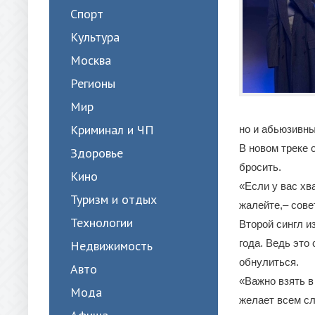
Спорт
Культура
Москва
Регионы
Мир
Криминал и ЧП
но и абьюзивны
В новом треке
Здоровье
бросить.
Кино
«Если у вас хва
Туризм и отдых
жалейте,– сове
Технологии
Второй сингл и
года. Ведь это
Недвижимость
обнулиться.
Авто
«Важно взять в 
Мода
желает всем с