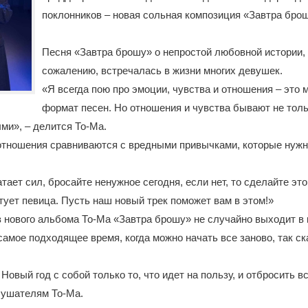
поклонников – новая сольная композиция «Завтра бро
Песня «Завтра брошу» о непростой любовной истории, 
сожалению, встречалась в жизни многих девушек.
«Я всегда пою про эмоции, чувства и отношения – это
формат песен. Но отношения и чувства бывают не тол
ми», – делится То-Мa.
 отношения сравниваются с вредными привычками, которые нужн
тает сил, бросайте ненужное сегодня, если нет, то сделайте это
тует певица. Пусть наш новый трек поможет вам в этом!»
з нового альбома То-Мa «Завтра брошу» не случайно выходит в 
 самое подходящее время, когда можно начать все заново, так ск
Новый год с собой только то, что идет на пользу, и отбросить в
лушателям То-Мa.