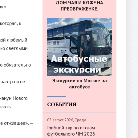
ДОМ ЧАЯ И КОФЕ НА
шу».
ПРЕОБРАЖЕНКЕ.
которая, к
 мой любимый
ько светлыми,
о обязательно
Экскурсии по Москве на
 завтра и не
автобусе
канун Нового
СОБЫТИЯ
азать
05 август 2026, Среда
се отжившее», –
Грибной тур по итогам
футбольного ЧМ 2026