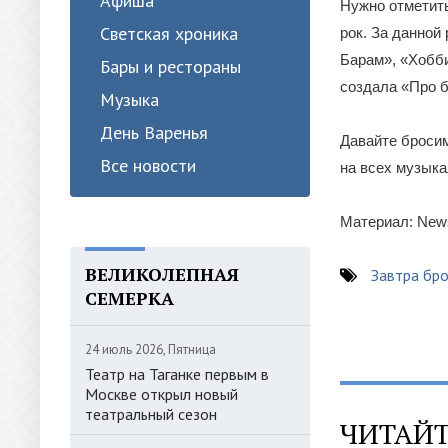
Афиша
Нужно отметить
Светская хроника
рок. За данной
Барам», «Хобби
Бары и рестораны
создала «Про б
Музыка
День Варенья
Давайте бросим
Все новости
на всех музыкал
Материал: News
ВЕЛИКОЛЕПНАЯ
Завтра бр
СЕМЕРКА
24 июль 2026, Пятница
Театр на Таганке первым в
Москве открыл новый
театральный сезон
ЧИТАЙТ