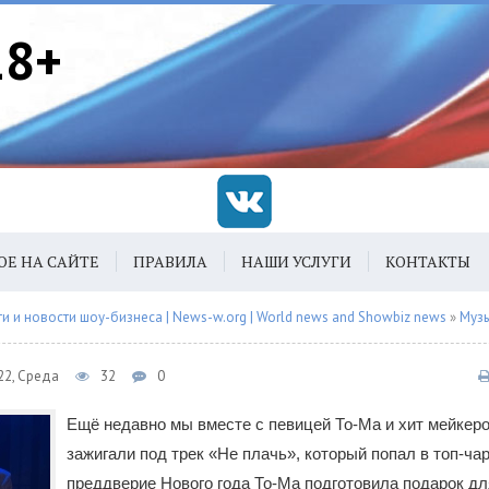
18+
ОЕ НА САЙТЕ
ПРАВИЛА
НАШИ УСЛУГИ
КОНТАКТЫ
 и новости шоу-бизнеса | News-w.org | World news and Showbiz news
»
Муз
22, Среда
32
0
Ещё недавно мы вместе с певицей То-Ма и хит мейкер
зажигали под трек «Не плачь», который попал в топ-чар
преддверие Нового года То-Мa подготовила подарок дл