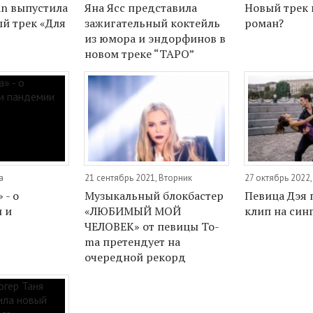
an выпустила
Яна Ясс представила
Новый трек
ый трек «Для
зажигательный коктейль
роман?
из юмора и эндорфинов в
новом треке “ТАРО”
а
21 сентябрь 2021, Вторник
27 октябрь 2022,
 - о
Музыкальный блокбастер
Певица Дэя 
 и
«ЛЮБИМЫЙ МОЙ
клип на син
ЧЕЛОВЕК» от певицы To-
ma претендует на
очередной рекорд