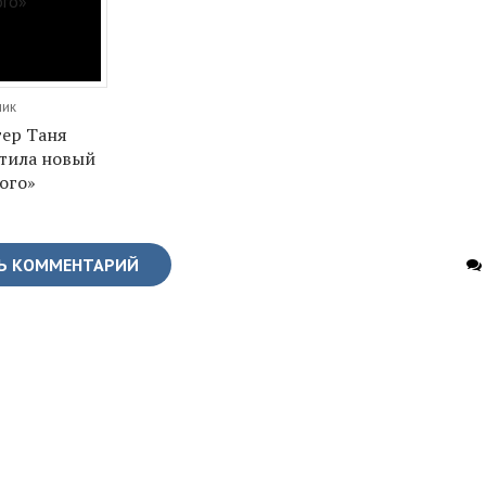
ник
гер Таня
тила новый
ого»
Ь КОММЕНТАРИЙ