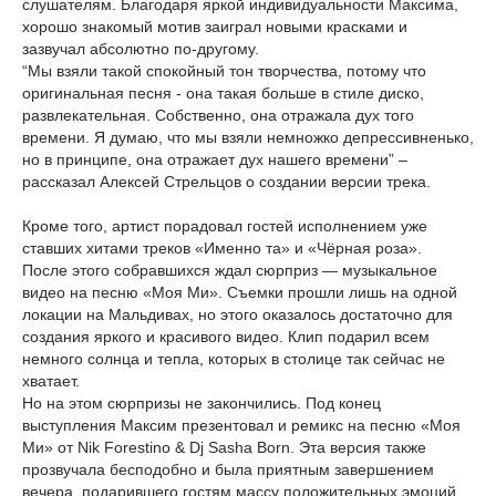
слушателям. Благодаря яркой индивидуальности Максима,
хорошо знакомый мотив заиграл новыми красками и
зазвучал абсолютно по-другому.
“Мы взяли такой спокойный тон творчества, потому что
оригинальная песня - она такая больше в стиле диско,
развлекательная. Собственно, она отражала дух того
времени. Я думаю, что мы взяли немножко депрессивненько,
но в принципе, она отражает дух нашего времени” –
рассказал Алексей Стрельцов о создании версии трека.
Кроме того, артист порадовал гостей исполнением уже
ставших хитами треков «Именно та» и «Чёрная роза».
После этого собравшихся ждал сюрприз — музыкальное
видео на песню «Моя Ми». Съемки прошли лишь на одной
локации на Мальдивах, но этого оказалось достаточно для
создания яркого и красивого видео. Клип подарил всем
немного солнца и тепла, которых в столице так сейчас не
хватает.
Но на этом сюрпризы не закончились. Под конец
выступления Максим презентовал и ремикс на песню «Моя
Ми» от Nik Forestino & Dj Sasha Born. Эта версия также
прозвучала бесподобно и была приятным завершением
вечера, подарившего гостям массу положительных эмоций.