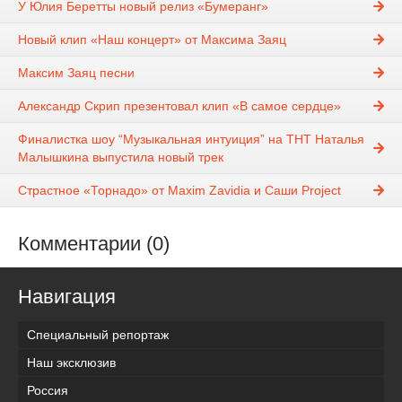
У Юлия Беретты новый релиз «Бумеранг»
Новый клип «Наш концерт» от Максима Заяц
Максим Заяц песни
Александр Скрип презентовал клип «В самое сердце»
Финалистка шоу “Музыкальная интуиция” на ТНТ Наталья
Малышкина выпустила новый трек
Страстное «Торнадо» от Maxim Zavidia и Саши Project
Комментарии (0)
Навигация
Специальный репортаж
Наш эксклюзив
Россия