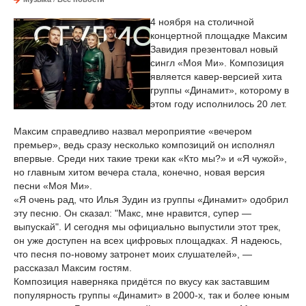
4 ноября на столичной
концертной площадке Максим
Завидия презентовал новый
сингл «Моя Ми». Композиция
является кавер-версией хита
группы «Динамит», которому в
этом году исполнилось 20 лет.
Максим справедливо назвал мероприятие «вечером
премьер», ведь сразу несколько композиций он исполнял
впервые. Среди них такие треки как «Кто мы?» и «Я чужой»,
но главным хитом вечера стала, конечно, новая версия
песни «Моя Ми».
«Я очень рад, что Илья Зудин из группы «Динамит» одобрил
эту песню. Он сказал: "Макс, мне нравится, супер —
выпускай". И сегодня мы официально выпустили этот трек,
он уже доступен на всех цифровых площадках. Я надеюсь,
что песня по-новому затронет моих слушателей», —
рассказал Максим гостям.
Композиция наверняка придётся по вкусу как заставшим
популярность группы «Динамит» в 2000-х, так и более юным