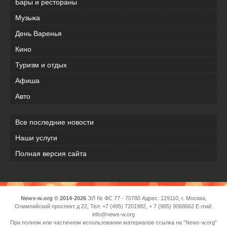
Бары и рестораны
Музыка
День Варенья
Кино
Туризм и отдых
Афиша
Авто
Все последние новости
Наши услуги
Полная версия сайта
News-w.org © 2014-2026
ЭЛ № ФС 77 - 70780 Адрес: 129110, г. Москва,
Олимпийский проспект д 22, Тел: +7 (495) 7201982, + 7 (985) 9068662 E-mail:
info@news-w.org
При полном или частичном использовании материалов ссылка на "News-w.org"