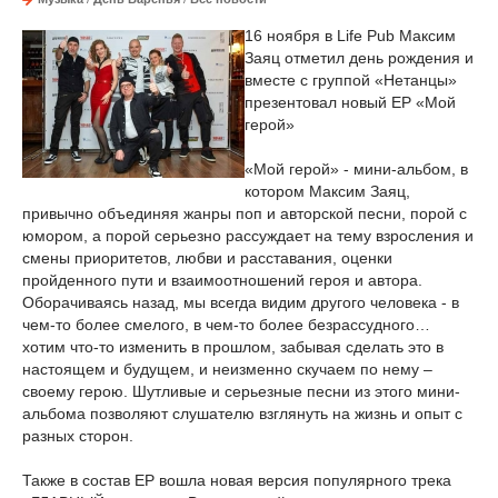
16 ноября в Life Pub Максим
Заяц отметил день рождения и
вместе с группой «Нетанцы»
презентовал новый EP «Мой
герой»
«Мой герой» - мини-альбом, в
котором Максим Заяц,
привычно объединяя жанры поп и авторской песни, порой с
юмором, а порой серьезно рассуждает на тему взросления и
смены приоритетов, любви и расставания, оценки
пройденного пути и взаимоотношений героя и автора.
Оборачиваясь назад, мы всегда видим другого человека - в
чем-то более смелого, в чем-то более безрассудного…
хотим что-то изменить в прошлом, забывая сделать это в
настоящем и будущем, и неизменно скучаем по нему –
своему герою. Шутливые и серьезные песни из этого мини-
альбома позволяют слушателю взглянуть на жизнь и опыт с
разных сторон.
Также в состав EP вошла новая версия популярного трека