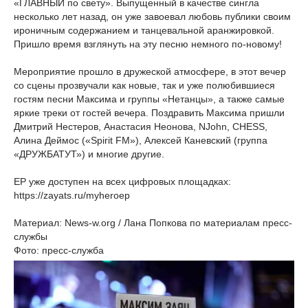
«ГЛАВНЫЙ по свету». Выпущенный в качестве сингла
несколько лет назад, он уже завоевал любовь публики своим
ироничным содержанием и танцевальной аранжировкой.
Пришло время взглянуть на эту песню немного по-новому!
Мероприятие прошло в дружеской атмосфере, в этот вечер
со сцены прозвучали как новые, так и уже полюбившиеся
гостям песни Максима и группы «Нетанцы», а также самые
яркие треки от гостей вечера. Поздравить Максима пришли
Дмитрий Нестеров, Анастасия Неонова, NJohn, CHESS,
Алина Деймос («Spirit FM»), Алексей Каневский (группа
«ДРУЖБАТУТ») и многие другие.
EP уже доступен на всех цифровых площадках:
https://zayats.ru/myheroep
Материал: News-w.org / Лана Попкова по материалам пресс-
службы
Фото: пресс-служба