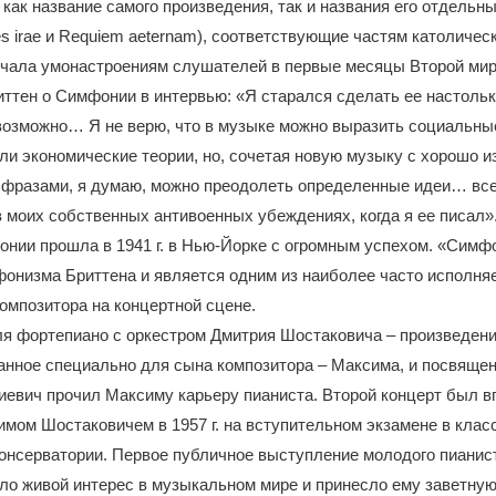
ак название самого произведения, так и названия его отдельны
es irae и Requiem aeternam), соответствующие частям католичес
чала умонастроениям слушателей в первые месяцы Второй мир
иттен о Симфонии в интервью: «Я старался сделать ее настольк
возможно… Я не верю, что в музыке можно выразить социальны
ли экономические теории, но, сочетая новую музыку с хорошо 
фразами, я думаю, можно преодолеть определенные идеи… все,
в моих собственных антивоенных убеждениях, когда я ее писал»
нии прошла в 1941 г. в Нью-Йорке с огромным успехом. «Симф
фонизма Бриттена и является одним из наиболее часто исполн
омпозитора на концертной сцене.
я фортепиано с оркестром Дмитрия Шостаковича – произведени
анное специально для сына композитора – Максима, и посвящен
иевич прочил Максиму карьеру пианиста. Второй концерт был 
мом Шостаковичем в 1957 г. на вступительном экзамене в клас
онсерватории. Первое публичное выступление молодого пианист
ло живой интерес в музыкальном мире и принесло ему заветную