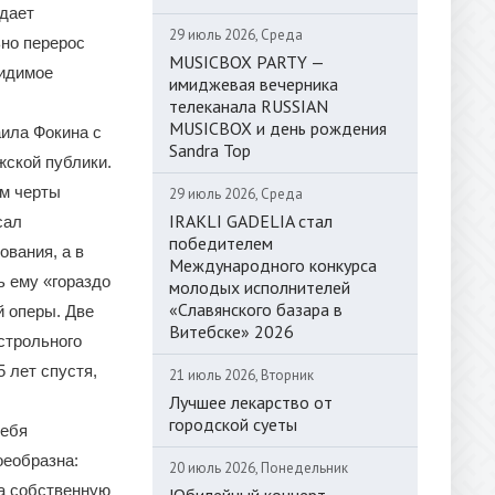
 дает
29 июль 2026, Среда
но перерос
MUSICBOX PARTY —
видимое
имиджевая вечерника
телеканала RUSSIAN
MUSICBOX и день рождения
аила Фокина с
Sandra Top
жской публики.
ем черты
29 июль 2026, Среда
IRAKLI GADELIA стал
сал
победителем
вания, а в
Международного конкурса
ь ему «гораздо
молодых исполнителей
«Славянского базара в
й оперы. Две
Витебске» 2026
строльного
 лет спустя,
21 июль 2026, Вторник
Лучшее лекарство от
городской суеты
себя
оеобразна:
20 июль 2026, Понедельник
а собственную
Юбилейный концерт