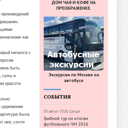
ДОМ ЧАЯ И КОФЕ НА
ПРЕОБРАЖЕНКЕ.
 произведений
Гришанин,
ациями
сионализме как
орый начался с
 против
олжна быть
Экскурсии по Москве на
, силы и
автобусе
ая красота
СОБЫТИЯ
ально
й церемонии
05 август 2026, Среда
партитура была
Грибной тур по итогам
т нее, сочтя
футбольного ЧМ 2026