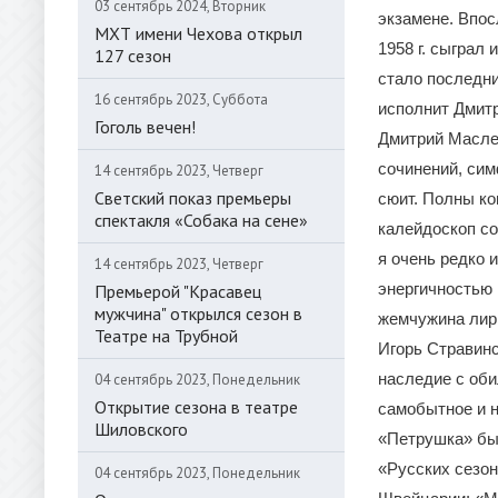
03 сентябрь 2024, Вторник
экзамене. Впос
МХТ имени Чехова открыл
1958 г. сыграл
127 сезон
стало последн
16 сентябрь 2023, Суббота
исполнит Дмит
Гоголь вечен!
Дмитрий Масле
сочинений, сим
14 сентябрь 2023, Четверг
Светский показ премьеры
сюит. Полны ко
спектакля «Собака на сене»
калейдоскоп со
я очень редко 
14 сентябрь 2023, Четверг
энергичностью 
Премьерой "Красавец
мужчина" открылся сезон в
жемчужина лири
Театре на Трубной
Игорь Стравинс
наследие с оби
04 сентябрь 2023, Понедельник
Открытие сезона в театре
самобытное и 
Шиловского
«Петрушка» был
«Русских сезо
04 сентябрь 2023, Понедельник