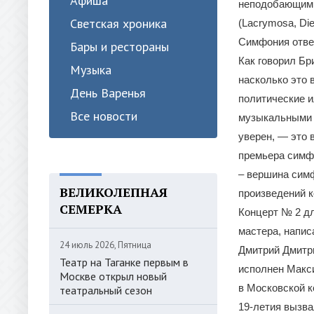
Афиша
неподобающим к
Светская хроника
(Lacrymosa, Di
Симфония отве
Бары и рестораны
Как говорил Бр
Музыка
насколько это 
День Варенья
политические и
Все новости
музыкальными 
уверен, — это 
премьера симфо
– вершина сим
ВЕЛИКОЛЕПНАЯ
произведений к
СЕМЕРКА
Концерт № 2 дл
мастера, напис
24 июль 2026, Пятница
Дмитрий Дмитр
Театр на Таганке первым в
исполнен Макси
Москве открыл новый
в Московской к
театральный сезон
19-летия вызва