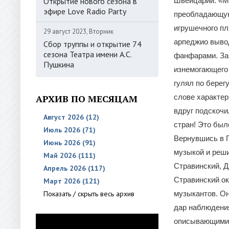
Открытие нового сезона в
Швейцарии: «Мн
эфире Love Radio Party
преобладающую 
игрушечного пл
29 август 2023, Вторник
арпеджио выво
Сбор труппы и открытие 74
сезона Театра имени А.С.
фанфарами. Зав
Пушкина
изнемогающего 
гулял по берег
АРХИВ ПО МЕСЯЦАМ
слове характер
вдруг подскочи
Август 2026 (12)
стран! Это был
Июль 2026 (71)
Вернувшись в П
Июнь 2026 (91)
музыкой и реши
Май 2026 (111)
Стравинский, Д
Апрель 2026 (117)
Стравинский ок
Март 2026 (121)
Показать / скрыть весь архив
музыкантов. Он
дар наблюдения
описывающими)