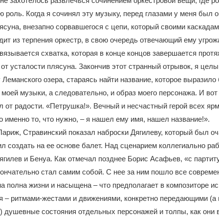
е захотелось развлечься сочинением оркестровой вещи, где ро
роль. Когда я сочинял эту музыку, перед глазами у меня был 
ясуна, внезапно сорвавшегося с цепи, который своими каскада
дит из терпения оркестр, в свою очередь отвечающий ему угро
язывается схватка, которая в конце концов завершается прот
от усталости плясуна. Закончив этот странный отрывок, я цел
у Леманского озера, стараясь найти название, которое выразило
 моей музыки, а следовательно, и образ моего персонажа. И во
л от радости. «Петрушка!». Вечный и несчастный герой всех ярм
о именно то, что нужно, – я нашел ему имя, нашел название!».
ариж, Стравинский показал наброски Дягилеву, который был о
л создать на ее основе балет. Над сценарием коллегиально ра
ягилев и Бенуа. Как отмечал позднее Борис Асафьев, «с парти
ончательно стал самим собой. С нее за ним пошло все совреме
а полна жизни и насыщена – что предполагает в композиторе 
 – ритмами-жестами и движениями, конкретно передающими (а 
 душевные состояния отдельных персонажей и толпы, как они