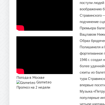
поступи людей 
воображению б
Стравинского —
подчинение сце
Премьера балет
Вацлавом Нижин
Образ бродячег
Полишинеля и П
фортепианное п
1946 г. создал
более удачной»
сюиты из балет
Погода в Москве
тура Стравинск
Gismeteo
впервые посет
Прогноз на 2 недели
Музыка «Петру
популярные инт
четыре картин