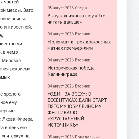
х частей
05 август 2026, Среда
кой мессы. Зато
Выпуск книжного шоу «Что
овой войны.
читать дальше»
о антивоенной,
04 август 2026, Вторник
е,
«Голепад» в трёх воскресных
известными
матчах премьер-лиги
 в чем я
04 август 2026, Вторник
. Мировая
Историческая победа
ония-реквием»
Калининграда
яемых
04 август 2026, Вторник
«ОДИН ЗА ВСЕХ»: В
е зрелого
ЕССЕНТУКАХ ДАЛИ СТАРТ
ное ему.
ПЯТОМУ ЮБИЛЕЙНОМУ
впервые
ФЕСТИВАЛЮ
«ХРУСТАЛЬНЫЙ
с Якова Флиера
ИСТОЧНИКЪ»
а в день его
 «пятерку» на
03 август 2026, Понедельник