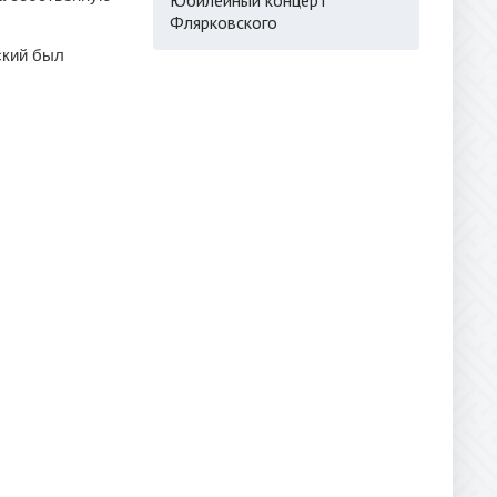
Флярковского
ский был