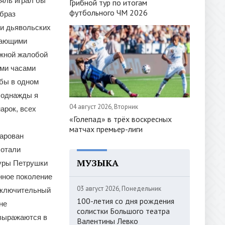
яль играл бы
Грибной тур по итогам
футбольного ЧМ 2026
образ
ми дьявольских
жающими
яжной жалобой
ыми часами
 бы в одном
т однажды я
04 август 2026, Вторник
арок, всех
«Голепад» в трёх воскресных
матчах премьер-лиги
чарован
ботали
МУЗЫКА
туры Петрушки
нное поколение
03 август 2026, Понедельник
исключительный
100-летия со дня рождения
не
солистки Большого театра
 выражаются в
Валентины Левко