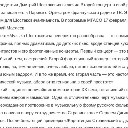
ледствии Дмитрий Шостакович включил Второй концерт в свой р
 и записал его в Париже с Оркестром французского радио и ТВ. 
им для Шостаковича-пианиста. В программе МГАСО 17 февраля 
рий Маслеев.
ев: «Музыка Шостаковича невероятно разнообразна — от самых
фоний, полных драматизма, до детских пьес, вроде «танцев ку
нтрастов и его фортепианные концерты. Первый концерт — это
бытий, тем, настроений. Второй фортепианный концерт, который
играю, но, тем не менее, очень люблю, питает исполнителей и с
и юным задором. И в то же время, его вторая часть — это наст
ческой музыки, абсолютно гениальна в своей простоте».
кий – один из величайших композиторов XX века, оставивший о
лием жанров и замыслов. Одна из отличительных черт музыки 
неожиданное претворение в музыкальную форму русского фольк
 написан в пору сотрудничества Стравинского с Сергеем Дяги
нов. После блестящей премьеры «Жар-птицы» Стравинский отд