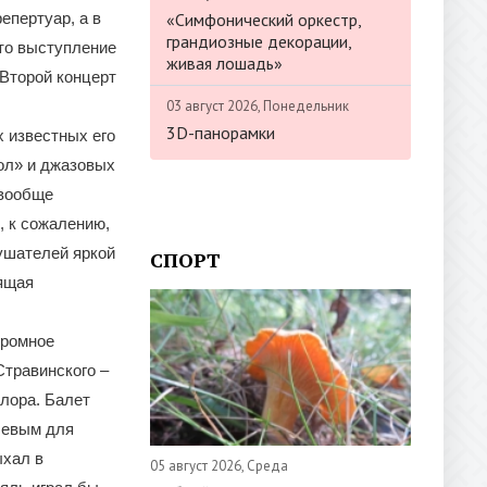
«Симфонический оркестр,
епертуар, а в
грандиозные декорации,
Это выступление
живая лошадь»
Второй концерт
03 август 2026, Понедельник
3D-панорамки
 известных его
кол» и джазовых
 вообще
, к сожалению,
лушателей яркой
СПОРТ
оящая
громное
Стравинского –
лора. Балет
левым для
ыхал в
05 август 2026, Среда