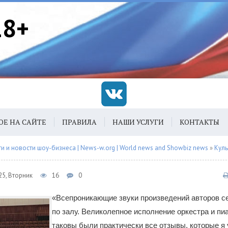
18+
ОЕ НА САЙТЕ
ПРАВИЛА
НАШИ УСЛУГИ
КОНТАКТЫ
 и новости шоу-бизнеса | News-w.org | World news and Showbiz news
»
Куль
25, Вторник
16
0
«Всепроникающие звуки произведений авторов с
по залу. Великолепное исполнение оркестра и пиа
таковы были практически все отзывы, которые 