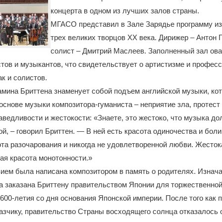
концерта в одном из лучших залов страны.
МГАСО представил в Зале Зарядье программу из
трех великих творцов XX века. Дирижер – Антон 
солист – Дмитрий Маслеев. Заполненный зал ов
тов и музыкантов, что свидетельствует о артистизме и профес
ак и солистов.
мина Бриттена знаменует собой подъем английской музыки, кот
В основе музыки композитора-гуманиста – неприятие зла, протест
аведливости и жестокости: «Знаете, это жестоко, что музыка д
ой, – говорил Бриттен. — В ней есть красота одиночества и боли
та разочарования и никогда не удовлетворенной любви. Жесток
ая красота монотонности.»
ием была написана композитором в память о родителях. Изнач
 заказана Бриттену правительством Японии для торжественно
600-летия со дня основания Японской империи. После того как 
азчику, правительство Страны восходящего солнца отказалось о