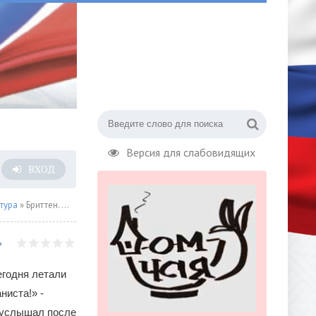
Версия для слабовидящих
ВХОД
тура
» Бриттен. Шостакович. Стравинский.
егодня летали
ниста!» -
я услышал после