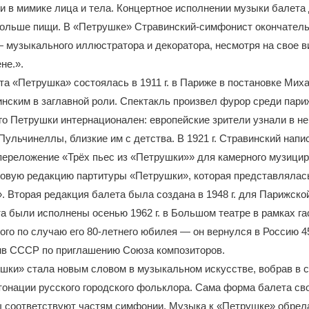
и в мимике лица и тела. Концертное исполнении музыки балета
ольше пищи. В «Петрушке» Стравинский-симфонист окончатель
 музыкального иллюстратора и декоратора, несмотря на свое 
не.».
а «Петрушка» состоялась в 1911 г. в Париже в постановке Мих
ским в заглавной роли. Спектакль произвел фурор среди пари
о Петрушки интернационален: европейские зрители узнали в н
ульчинеллы, близкие им с детства. В 1921 г. Стравинский напи
ереложение «Трёх пьес из «Петрушки»» для камерного музициро
 новую редакцию партитуры «Петрушки», которая представлялас
. Вторая редакция балета была создана в 1948 г. для Парижско
а были исполнены осенью 1962 г. в Большом театре в рамках га
ого по случаю его 80-летнего юбилея — он вернулся в Россию 45
ив СССР по приглашению Союза композиторов.
шки» стала новым словом в музыкальном искусстве, вобрав в 
онации русского городского фольклора. Сама форма балета св
ы соответствуют частям симфонии. Музыка к «Петрушке» обрел