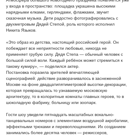
Атмосфера большого новогоднего праздника появляется уже
у входа в пространство: площадка украшена высокими
нарядными елками, гирляндами, флажками, звучит
сказочная музыка. Дети радостно фотографировались с
двухметровым Дядей Степой, роль которого исполнил
Никита Языков.
«Это образ из детства, настоящий российский герой. Он
побеждает все неприятности любовью, никогда не
применяет грубую силу. Дядя Степа — обычный человек с
большой силой воли. Каждый ребёнок может стремиться к
такому кумиру», — поделился актер.
Постановка поразила зрителей впечатляющей
сценографией: действие разворачивалось в заснеженной
Москве на фоне двадцатипятиметровой высотки-декорации,
которая превращалась то узнаваемую московскую
архитектуру, то в колоритные комнаты главных героев, то в
шоколадную фабрику, больницу или зоопарк.
Гости шоу увидели пятнадцать масштабных вокально-
танцевальных номеров с элементами воздушной акробатики,
эффектными трюками и перевоплощениями. Их созданием
занимались более десятка человек — режиссеров,