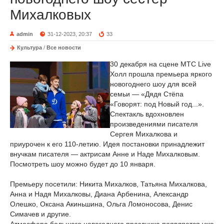
Михалковых
admin
31-12-2023, 20:37
33
Культура
/
Все новости
30 декабря на сцене МТС Live
Холл прошла премьера яркого
новогоднего шоу для всей
семьи — «Дядя Стёпа
«Говорят: под Новый год...».
Спектакль вдохновлен
произведениями писателя
Сергея Михалкова и
приурочен к его 110-летию. Идея постановки принадлежит
внучкам писателя — актрисам Анне и Наде Михалковым.
Посмотреть шоу можно будет до 10 января.
Премьеру посетили: Никита Михалков, Татьяна Михалкова,
Анна и Надя Михалковы, Диана Арбенина, Александр
Олешко, Оксана Акиньшина, Ольга Ломоносова, Денис
Симачев и другие.