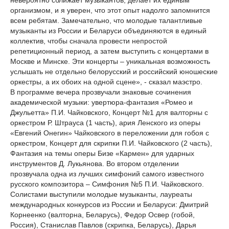
невероятно сближает музыкантов, делает их единым
организмом, и я уверен, что этот опыт надолго запомнится
всем ребятам. Замечательно, что молодые талантливые
музыканты из России и Беларуси объединяются в единый
коллектив, чтобы сначала провести непростой
репетиционный период, а затем выступить с концертами в
Москве и Минске. Эти концерты – уникальная возможность
услышать не отдельно белорусский и российский юношеские
оркестры, а их обоих на одной сцене», - сказал маэстро.
В программе вечера прозвучали знаковые сочинения
академической музыки: увертюра-фантазия «Ромео и
Джульетта» П.И. Чайковского, Концерт №1 для валторны с
оркестром Р. Штрауса (1 часть), ария Ленского из оперы
«Евгений Онегин» Чайковского в переложении для гобоя с
оркестром, Концерт для скрипки П.И. Чайковского (2 часть),
Фантазия на темы оперы Бизе «Кармен» для ударных
инструментов Д. Лукьянова. Во втором отделении
прозвучала одна из лучших симфоний самого известного
русского композитора – Симфония №5 П.И. Чайковского.
Солистами выступили молодые музыканты, лауреаты
международных конкурсов из России и Беларуси: Дмитрий
Корнеенко (валторна, Беларусь), Федор Освер (гобой,
Россия), Станислав Павлов (скрипка, Беларусь), Дарья