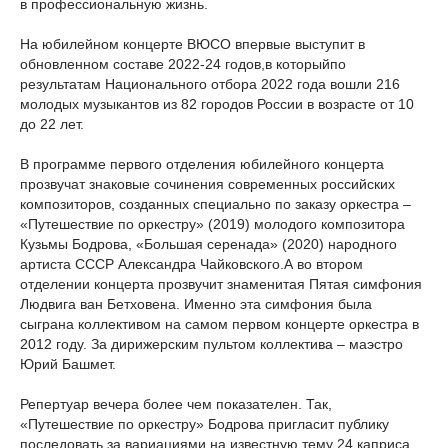
в профессиональную жизнь.
На юбилейном концерте ВЮСО впервые выступит в
обновленном составе 2022-24 годов,в которыйпо
результатам Национального отбора 2022 года вошли 216
молодых музыкантов из 82 городов России в возрасте от 10
до 22 лет.
В программе первого отделения юбилейного концерта
прозвучат знаковые сочинения современных российских
композиторов, созданных специально по заказу оркестра –
«Путешествие по оркестру» (2019) молодого композитора
Кузьмы Бодрова, «Большая серенада» (2020) народного
артиста СССР Александра Чайковского.А во втором
отделении концерта прозвучит знаменитая Пятая симфония
Людвига ван Бетховена. Именно эта симфония была
сыграна коллективом на самом первом концерте оркестра в
2012 году. За дирижерским пультом коллектива – маэстро
Юрий Башмет.
Репертуар вечера более чем показателен. Так,
«Путешествие по оркестру» Бодрова пригласит публику
последовать за вариациями на известную тему 24 каприса