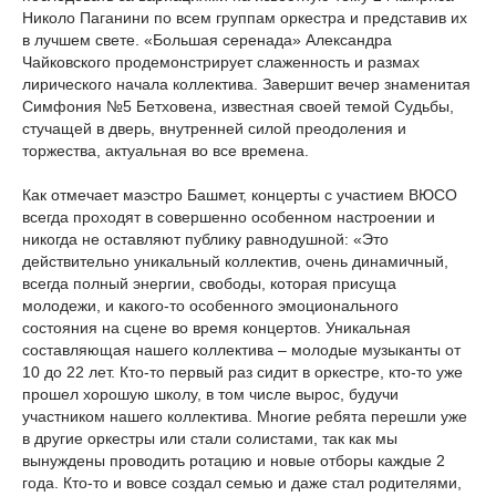
Николо Паганини по всем группам оркестра и представив их
в лучшем свете. «Большая серенада» Александра
Чайковского продемонстрирует слаженность и размах
лирического начала коллектива. Завершит вечер знаменитая
Симфония №5 Бетховена, известная своей темой Судьбы,
стучащей в дверь, внутренней силой преодоления и
торжества, актуальная во все времена.
Как отмечает маэстро Башмет, концерты с участием ВЮСО
всегда проходят в совершенно особенном настроении и
никогда не оставляют публику равнодушной: «Это
действительно уникальный коллектив, очень динамичный,
всегда полный энергии, свободы, которая присуща
молодежи, и какого-то особенного эмоционального
состояния на сцене во время концертов. Уникальная
составляющая нашего коллектива – молодые музыканты от
10 до 22 лет. Кто-то первый раз сидит в оркестре, кто-то уже
прошел хорошую школу, в том числе вырос, будучи
участником нашего коллектива. Многие ребята перешли уже
в другие оркестры или стали солистами, так как мы
вынуждены проводить ротацию и новые отборы каждые 2
года. Кто-то и вовсе создал семью и даже стал родителями,