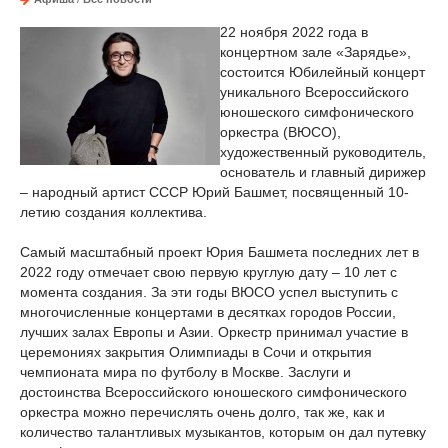
22 ноября 2022 года в
концертном зале «Зарядье»,
состоится Юбилейный концерт
уникального Всероссийского
юношеского симфонического
оркестра (ВЮСО),
художественный руководитель,
основатель и главный дирижер
– народный артист СССР Юрий Башмет, посвященный 10-
летию создания коллектива.
Самый масштабный проект Юрия Башмета последних лет в
2022 году отмечает свою первую круглую дату – 10 лет с
момента создания. За эти годы ВЮСО успел выступить с
многочисленные концертами в десятках городов России,
лучших залах Европы и Азии. Оркестр принимал участие в
церемониях закрытия Олимпиады в Сочи и открытия
чемпионата мира по футболу в Москве. Заслуги и
достоинства Всероссийского юношеского симфонического
оркестра можно перечислять очень долго, так же, как и
количество талантливых музыкантов, которым он дал путевку