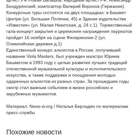
артист РФ Роман Балашов; народный артист РФ, Александр
Бондурянский; композитор Валерий Воронов (Германия).
Конкурсные туры состоятся на двух площадках: в Башмет
Центре (ул. Большая Полянка, 45) и Здании издательства
«Известия» (ул. Малая Никитская, д. 24 с.1). Торжественный
гала-концерт закрытия и церемония награждения лауреатов
пройдет 16 ноября на сцене Филармонии-2 (ул.
Олимпийская деревня д.1)
Единственный конкурс альтистов в России, получивший
название Viola Masters, был учрежден маэстро Юрием
Башметом в 1993 году с целью развития лучших традиций
отечественной музыкальной культуры и исполнительского
искусства, а также поддержки и поощрения молодых
одаренных альтистов из разных стран. За прошедшие годы
смотр стал важным событием в жизни российских и
зарубежных музыкантов.
Материал: News-w.org / Наталья Берладян по материалам
пресс-службы
Похожие новости