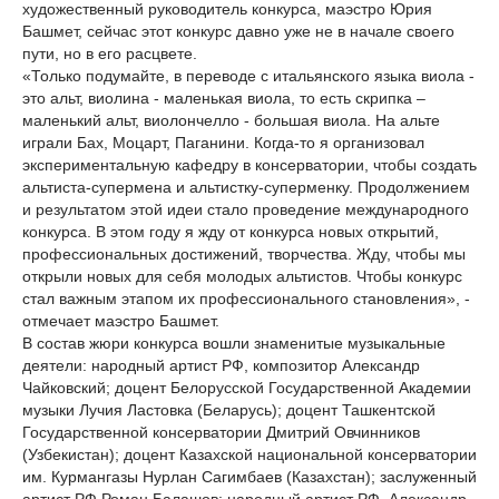
художественный руководитель конкурса, маэстро Юрия
Башмет, сейчас этот конкурс давно уже не в начале своего
пути, но в его расцвете.
«Только подумайте, в переводе с итальянского языка виола -
это альт, виолина - маленькая виола, то есть скрипка –
маленький альт, виолончелло - большая виола. На альте
играли Бах, Моцарт, Паганини. Когда-то я организовал
экспериментальную кафедру в консерватории, чтобы создать
альтиста-супермена и альтистку-суперменку. Продолжением
и результатом этой идеи стало проведение международного
конкурса. В этом году я жду от конкурса новых открытий,
профессиональных достижений, творчества. Жду, чтобы мы
открыли новых для себя молодых альтистов. Чтобы конкурс
стал важным этапом их профессионального становления», -
отмечает маэстро Башмет.
В состав жюри конкурса вошли знаменитые музыкальные
деятели: народный артист РФ, композитор Александр
Чайковский; доцент Белорусской Государственной Академии
музыки Лучия Ластовка (Беларусь); доцент Ташкентской
Государственной консерватории Дмитрий Овчинников
(Узбекистан); доцент Казахской национальной консерватории
им. Курмангазы Нурлан Сагимбаев (Казахстан); заслуженный