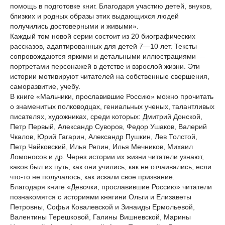
помощь в подготовке книг. Благодаря участию детей, внуков,
близких и родных образы этих выдающихся людей
получились достоверными и живыми».
Каждый том новой серии состоит из 20 биографических
рассказов, адаптированных для детей 7—10 лет. Тексты
сопровождаются яркими и детальными иллюстрациями —
портретами персонажей в детстве и взрослой жизни. Эти
истории мотивируют читателей на собственные свершения,
саморазвитие, учебу.
В книге «Мальчики, прославившие Россию» можно прочитать
о знаменитых полководцах, гениальных ученых, талантливых
писателях, художниках, среди которых: Дмитрий Донской,
Петр Первый, Александр Суворов, Федор Ушаков, Валерий
Чкалов, Юрий Гагарин, Александр Пушкин, Лев Толстой,
Петр Чайковский, Илья Репин, Илья Мечников, Михаил
Ломоносов и др. Через истории их жизни читатели узнают,
каков был их путь, как они учились, как не отчаивались, если
что-то не получалось, как искали свое призвание.
Благодаря книге «Девочки, прославившие Россию» читатели
познакомятся с историями княгини Ольги и Елизаветы
Петровны, Софьи Ковалевской и Зинаиды Ермольевой,
Валентины Терешковой, Галины Вишневской, Марины