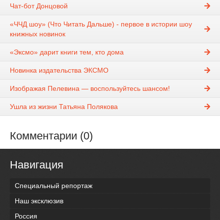
Чат-бот Донцовой
«ЧЧД шоу» (Что Читать Дальше) - первое в истории шоу
книжных новинок
«Эксмо» дарит книги тем, кто дома
Новинка издательства ЭКСМО
Изображая Пелевина — воспользуйтесь шансом!
Ушла из жизни Татьяна Полякова
Комментарии (0)
Навигация
Специальный репортаж
Наш эксклюзив
Россия