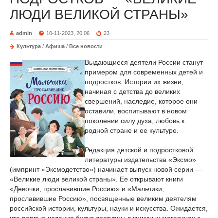
ЛЮДИ ВЕЛИКОЙ СТРАНЫ»
admin
10-11-2023, 20:06
23
Культура
/
Афиша
/
Все новости
Выдающиеся деятели России станут
примером для современных детей и
подростков. Истории их жизни,
начиная с детства до великих
свершений, наследие, которое они
оставили, воспитывают в новом
поколении силу духа, любовь к
родной стране и ее культуре.
Редакция детской и подростковой
литературы издательства «Эксмо»
(импринт «Эксмодетство») начинает выпуск новой серии —
«Великие люди великой страны». Ее открывают книги
«Девочки, прославившие Россию» и «Мальчики,
прославившие Россию», посвященные великим деятелям
российской истории, культуры, науки и искусства. Ожидается,