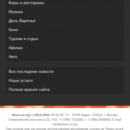
Бары и рестораны
Музыка
День Варенья
Кино
Туризм и отдых
Афиша
Авто
Все последние новости
Наши услуги
Полная версия сайта
News-w.org © 2014-2026
ЭЛ № ФС 77 - 70780 Адрес: 129110, г. Москва,
Олимпийский проспект д 22, Тел: +7 (495) 7201982, + 7 (985) 9068662 E-mail:
info@news-w.org
При полном или частичном использовании материалов ссылка на "News-w.org"