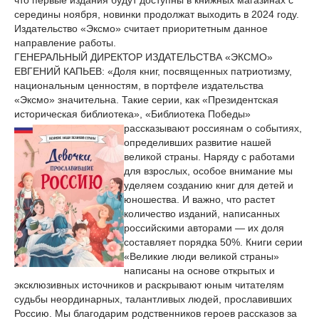
что первые издания будут доступны в книжных магазинах с
середины ноября, новинки продолжат выходить в 2024 году.
Издательство «Эксмо» считает приоритетным данное
направление работы.
ГЕНЕРАЛЬНЫЙ ДИРЕКТОР ИЗДАТЕЛЬСТВА «ЭКСМО»
ЕВГЕНИЙ КАПЬЕВ: «Доля книг, посвященных патриотизму,
национальным ценностям, в портфеле издательства
«Эксмо» значительна. Такие серии, как «Президентская
историческая библиотека», «Библиотека Победы»
рассказывают россиянам о событиях,
определивших развитие нашей
великой страны. Наряду с работами
для взрослых, особое внимание мы
уделяем созданию книг для детей и
юношества. И важно, что растет
количество изданий, написанных
российскими авторами — их доля
составляет порядка 50%. Книги серии
«Великие люди великой страны»
написаны на основе открытых и
эксклюзивных источников и раскрывают юным читателям
судьбы неординарных, талантливых людей, прославивших
Россию. Мы благодарим родственников героев рассказов за