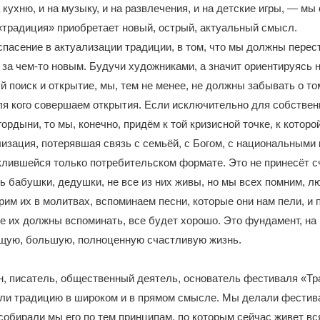
 кухню, и на музыку, и на развлечения, и на детские игры, — мы
«традиция» приобретает новый, острый, актуальный смысл.
пасение в актуализации традиции, в том, что мы должны перест
за чем-то новым. Будучи художниками, а значит ориентируясь 
 поиск и открытие, мы, тем не менее, не должны забывать о то
ля кого совершаем открытия. Если исключительно для собственн
гордыни, то мы, конечно, придём к той кризисной точке, к котор
изация, потерявшая связь с семьёй, с Богом, с национальными 
лившейся только потребительском формате. Это не принесёт сч
ть бабушки, дедушки, не все из них живы, но мы всех помним, 
арим их в молитвах, вспоминаем песни, которые они нам пели, и 
е их должны вспоминать, все будет хорошо. Это фундамент, на
ящую, большую, полноценную счастливую жизнь.
, писатель, общественный деятель, основатель фестиваля «Тр
али традицию в широком и в прямом смысле. Мы делали фестив
собирали мы его по тем принципам, по которым сейчас живет вс