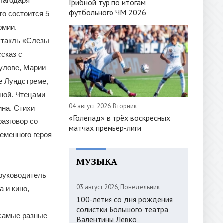
лагодаря
Грибной тур по итогам
футбольного ЧМ 2026
го состоится 5
рмии.
ктакль «Слезы
сказ с
аулове, Марии
е Лундстреме,
иной. Чтецами
04 август 2026, Вторник
ина. Стихи
«Голепад» в трёх воскресных
разговор со
матчах премьер-лиги
еменного героя
МУЗЫКА
 руководитель
03 август 2026, Понедельник
 и кино,
100-летия со дня рождения
солистки Большого театра
 самые разные
Валентины Левко