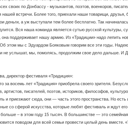
всех своих по Донбассу - музыкантов, поэтов, военкоров, писат
 нашей встречи. Более того, приехали наши товарищи, друзья, 
ои деньги, а уж выступали тем более бесплатно. Так начиналас
 длится. Вся наша команда является сутью русской культуры, с
 она поддерживает нашу армию. Из «Традиции» надо лепить нов
Об этом мы с Эдуардом Бояковым говорим все эти годы. Надею
и не услышат, мы, помолясь, продолжим свое дело дальше. И Д
ва, директор фестиваля «Традиция»:
то за восемь лет «Традиция» приобрела своего зрителя. Безусло
в, артистов, писателей, поэтов, историков, философов, культур
ь и приезжают сюда, они — часть этого пространства. Но есть 
нные со сферой искусства, которые любят фестиваль и ждут его 
 больше – в этом году 15 тысяч. В большинстве — это семейная
овится поводом для всей семьи провести целый день вместе. 