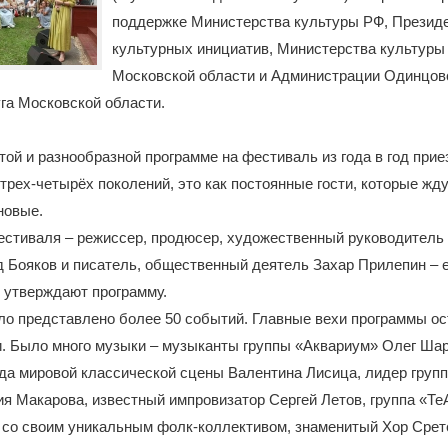
поддержке Министерства культуры РФ, Презид
культурных инициатив, Министерства культуры
Московской области и Администрации Одинцов
уга Московской области.
той и разнообразной программе на фестиваль из года в год при
трех-четырёх поколений, это как постоянные гости, которые жд
 новые.
естиваля – режиссер, продюсер, художественный руководитель
 Бояков и писатель, общественный деятель Захар Прилепин – 
 утверждают программу.
ло представлено более 50 событий. Главные вехи программы о
. Было много музыки – музыканты группы «Аквариум» Олег Шар
да мировой классической сцены Валентина Лисица, лидер груп
 Макарова, известный импровизатор Сергей Летов, группа «Те
 со своим уникальным фолк-коллективом, знаменитый Хор Срет