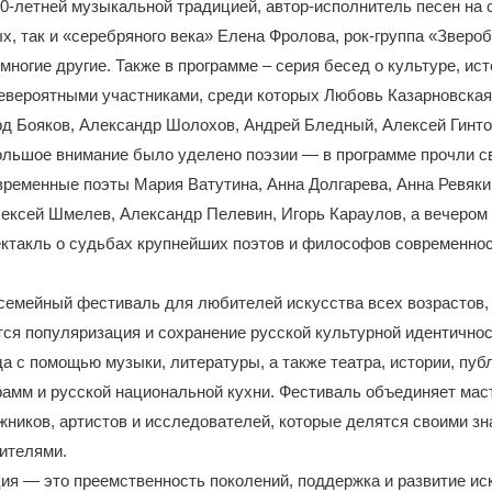
0-летней музыкальной традицией, автор-исполнитель песен на 
х, так и «серебряного века» Елена Фролова, рок-группа «Звероб
многие другие. Также в программе – серия бесед о культуре, ист
евероятными участниками, среди которых Любовь Казарновская
д Бояков, Александр Шолохов, Андрей Бледный, Алексей Гинто
льшое внимание было уделено поэзии — в программе прочли с
ременные поэты Мария Ватутина, Анна Долгарева, Анна Ревяки
ексей Шмелев, Александр Пелевин, Игорь Караулов, а вечером
ектакль о судьбах крупнейших поэтов и философов современн
семейный фестиваль для любителей искусства всех возрастов,
тся популяризация и сохранение русской культурной идентичнос
да с помощью музыки, литературы, а также театра, истории, пуб
амм и русской национальной кухни. Фестиваль объединяет мас
ников, артистов и исследователей, которые делятся своими зн
ителями.
ия — это преемственность поколений, поддержка и развитие ис