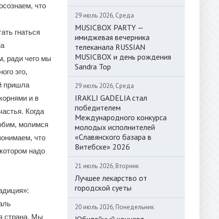
 осознаем, что
29 июль 2026, Среда
MUSICBOX PARTY —
ать гнаться
имиджевая вечерника
на
телеканала RUSSIAN
MUSICBOX и день рождения
м, ради чего мы
Sandra Top
ого эго,
ой пришла
29 июль 2026, Среда
IRAKLI GADELIA стал
корнями и в
победителем
астья. Когда
Международного конкурса
любим, молимся
молодых исполнителей
«Славянского базара в
понимаем, что
Витебске» 2026
 котором надо
21 июль 2026, Вторник
Лучшее лекарство от
городской суеты
адиция»:
аль
20 июль 2026, Понедельник
я страна. Мы
Юбилейный концерт