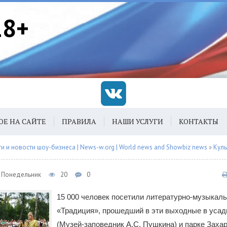
18+
ОЕ НА САЙТЕ
ПРАВИЛА
НАШИ УСЛУГИ
КОНТАКТЫ
 и новости шоу-бизнеса | News-w.org | World news and Showbiz news
»
Куль
3, Понедельник
20
0
15 000 человек посетили литературно-музыкал
«Традиция», прошедший в эти выходные в усад
(Музей-заповедник А.С. Пушкина) и парке Заха