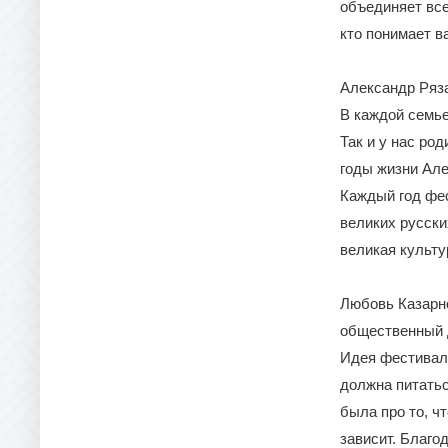
объединяет все
кто понимает в
Александр Ряза
В каждой семье
Так и у нас ро
годы жизни Але
Каждый год фес
великих русски
великая культу
Любовь Казарно
общественный 
Идея фестивал
должна питатьс
была про то, ч
зависит. Благо