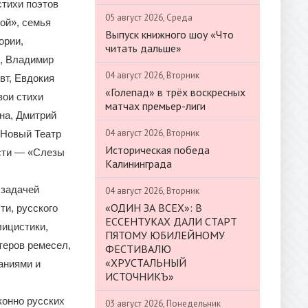
стихи поэтов
05 август 2026, Среда
ой», семья
Выпуск книжного шоу «Что
ории,
читать дальше»
, Владимир
04 август 2026, Вторник
вт, Евдокия
«Голепад» в трёх воскресных
вои стихи
матчах премьер-лиги
на, Дмитрий
04 август 2026, Вторник
 Новый Театр
Историческая победа
ости — «Слезы
Калининграда
 задачей
04 август 2026, Вторник
«ОДИН ЗА ВСЕХ»: В
ти, русского
ЕССЕНТУКАХ ДАЛИ СТАРТ
лицистики,
ПЯТОМУ ЮБИЛЕЙНОМУ
теров ремесел,
ФЕСТИВАЛЮ
«ХРУСТАЛЬНЫЙ
аниями и
ИСТОЧНИКЪ»
конно русских
03 август 2026, Понедельник