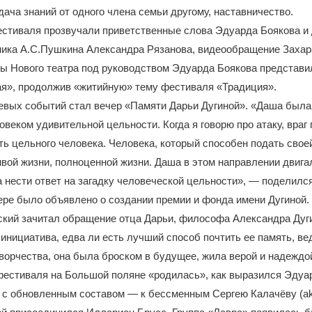
дача знаний от одного члена семьи другому, наставничество.
естиваля прозвучали приветственные слова Эдуарда Боякова и
ника А.С.Пушкина Александра Рязанова, видеообращение Захар
ы Нового театра под руководством Эдуарда Боякова представ
ая», продолжив «житийную» тему фестиваля «Традиция».
евых событий стал вечер «Памяти Дарьи Дугиной». «Даша была
овеком удивительной цельности. Когда я говорю про атаку, враг
ть цельного человека. Человека, который способен подать свое
вой жизни, полноценной жизни. Даша в этом направлении двига
 нести ответ на загадку человеческой цельности», — поделилс
ере было объявлено о создании премии и фонда имени Дугиной.
ский зачитал обращение отца Дарьи, философа Александра Дуг
инициатива, едва ли есть лучший способ почтить ее память, в
орчества, она была броском в будущее, жила верой и надеждо
фестиваля на Большой поляне «родилась», как выразился Эдуа
 с обновленным составом — к бессменным Сергею Калачёву (aka