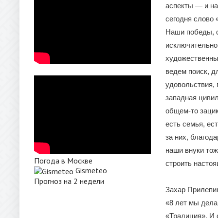
аспекты — и на
сегодня слово 
Наши победы, с
исключительно 
художественный
ведем поиск, д
удовольствия, 
западная цивил
общем-то зацик
есть семья, ес
за них, благод
наши внуки тож
Погода в Москве
строить насто
Gismeteo
Прогноз на 2 недели
Захар Прилепин
«8 лет мы дел
«Традиция». И 