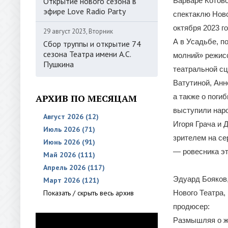
Открытие нового сезона в
Варваре Котово
эфире Love Radio Party
спектаклю Ново
октября 2023 г
29 август 2023, Вторник
А в Усадьбе, п
Сбор труппы и открытие 74
сезона Театра имени А.С.
молний» режисс
Пушкина
театральной сц
Ватутиной, Анн
АРХИВ ПО МЕСЯЦАМ
а также о поги
выступили нар
Август 2026 (12)
Игоря Грача и 
Июль 2026 (71)
зрителем на се
Июнь 2026 (91)
— ровесника эт
Май 2026 (111)
Апрель 2026 (117)
Эдуард Бояков
Март 2026 (121)
Показать / скрыть весь архив
Нового Театра,
продюсер:
Размышляя о жа