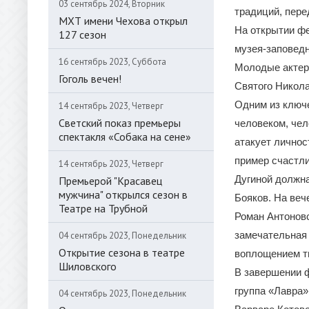
03 сентябрь 2024, Вторник
традиций, пере
МХТ имени Чехова открыл
На открытии ф
127 сезон
музея-заповед
16 сентябрь 2023, Суббота
Молодые актер
Гоголь вечен!
Святого Никол
Одним из ключ
14 сентябрь 2023, Четверг
Светский показ премьеры
человеком, чел
спектакля «Собака на сене»
атакует личнос
пример счастли
14 сентябрь 2023, Четверг
Дугиной должна
Премьерой "Красавец
мужчина" открылся сезон в
Бояков. На веч
Театре на Трубной
Роман Антонов
замечательная 
04 сентябрь 2023, Понедельник
Открытие сезона в театре
воплощением тв
Шиловского
В завершении 
группа «Лавра»
04 сентябрь 2023, Понедельник