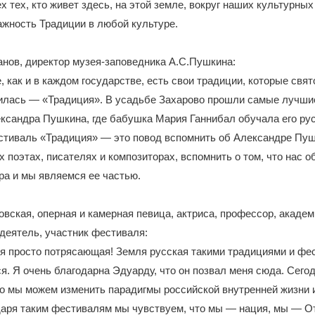
х тех, кто живет здесь, на этой земле, вокруг наших культурных
ажность Традиции в любой культуре.
нов, директор музея-заповедника А.С.Пушкина:
, как и в каждом государстве, есть свои традиции, которые свя
дилась — «Традиция». В усадьбе Захарово прошли самые лучшие
ксандра Пушкина, где бабушка Мария Ганнибал обучала его рус
тиваль «Традиция» — это повод вспомнить об Александре Пушк
х поэтах, писателях и композиторах, вспомнить о том, что нас 
ра и мы являемся ее частью.
вская, оперная и камерная певица, актриса, профессор, акаде
деятель, участник фестиваля:
я просто потрясающая! Земля русская такими традициями и фе
я. Я очень благодарна Эдуарду, что он позвал меня сюда. Сего
то мы можем изменить парадигмы российской внутренней жизни и
даря таким фестивалям мы чувствуем, что мы — нация, мы — О