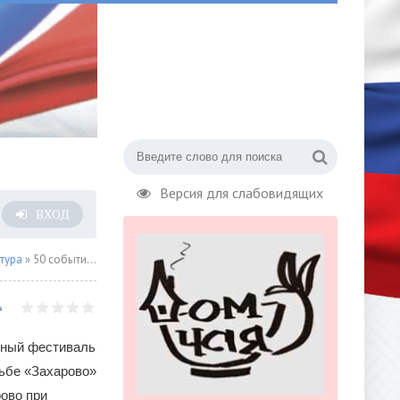
Версия для слабовидящих
ВХОД
тура
» 50 событий фестиваля «Традиция»
ьный фестиваль
ьбе «Захарово»
рово при