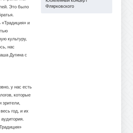
Флярковского
елей. Это было
братья.
ь «Традиция» и
утью
ую культуру,
сь, нас
аша Дугина с
вно, у нас есть
ологов, которые
и зрители,
весь год, и их
 аудитория.
«Традиция»