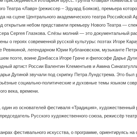
й присоединился Илларион Брусс. Группа «Лавра» появилась б
го Театра «Лавр» (режиссер – Эдуард Бояков), премьера которо
ода на сцене Центрального академического театра Российской А
од открытым небом представили премьеру Нового Театра — спе
ера Сергея Глазкова. Слёзы молний — это документальный рас
ены о героях современной русской культуры: поэтах Игоре Кар
е Ревякиной, легендарном Юрии Кублановском, музыканте Петр
бшем поэте, воине Донбасса Игоре Граче и философе Дарье Дуг
одный артист России Валентин Клементьев и Амина Синагатулл
Дарьи Дугиной звучали под скрипку Петра Лундстрема. Это был 
рьёзные социально-политические и духовные темы языком совр
ого века, времени.
, один из основателей фестиваля «Традиция», художественный
 председатель Русского художественного союза, режиссёр театра
нрах фестивального искусства, о программе, ориентируясь на