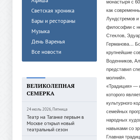
Афиша
монастыря с 60
Светская хроника
как современны
Лундстремов и 
Бары и рестораны
философии с н
Музыка
Стеклов, Эдуар
День Варенья
Германова… Бо
Все новости
крупнейшие сов
Воденников, Ал
представил сп
молний».
ВЕЛИКОЛЕПНАЯ
«Традиция» — 
СЕМЕРКА
которого являе
культурного ко
24 июль 2026, Пятница
семейных прогр
Театр на Таганке первым в
народных худож
Москве открыл новый
навыками со зр
театральный сезон
Главная традиц