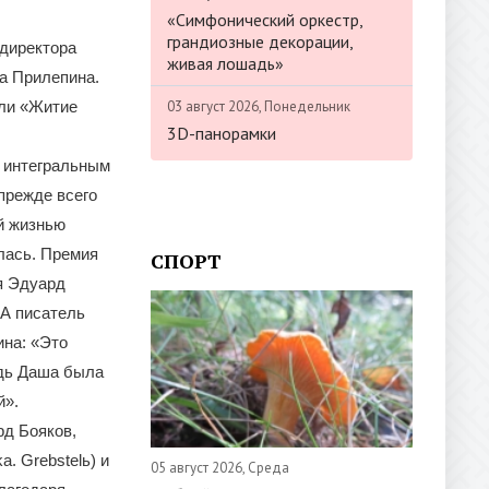
«Симфонический оркестр,
грандиозные декорации,
 директора
живая лошадь»
а Прилепина.
03 август 2026, Понедельник
или «Житие
3D-панорамки
 интегральным
 прежде всего
й жизнью
лась. Премия
СПОРТ
я Эдуард
 А писатель
ина: «Это
едь Даша была
й».
рд Бояков,
. Grebstelь) и
05 август 2026, Среда