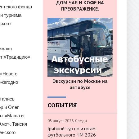
ДОМ ЧАЯ И КОФЕ НА
ентского фонда
ПРЕОБРАЖЕНКЕ.
 и туризма
ского
езжают
ут «Традицию»
 «Нового
Экскурсии по Москве на
ежегодно
автобусе
стались
СОБЫТИЯ
р и Олег
пы «Маша и
05 август 2026, Среда
Амо», Таисия
Грибной тур по итогам
енского
футбольного ЧМ 2026