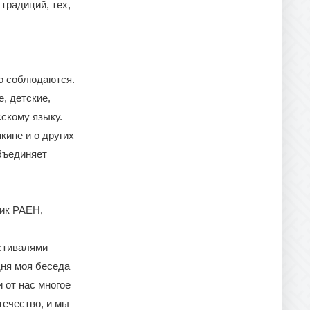
 традиций, тех,
то соблюдаются.
, детские,
скому языку.
ине и о других
объединяет
мик РАЕН,
стивалями
дня моя беседа
 от нас многое
течество, и мы