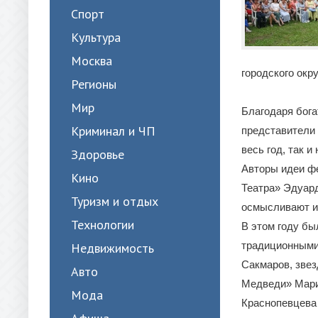
Спорт
Культура
Москва
городского окр
Регионы
Мир
Благодаря бога
Криминал и ЧП
представители 
весь год, так и
Здоровье
Авторы идеи ф
Кино
Театра» Эдуард
Туризм и отдых
осмысливают и
Технологии
В этом году бы
традиционными
Недвижимость
Сакмаров, звез
Авто
Медведи» Мария
Мода
Краснопевцева