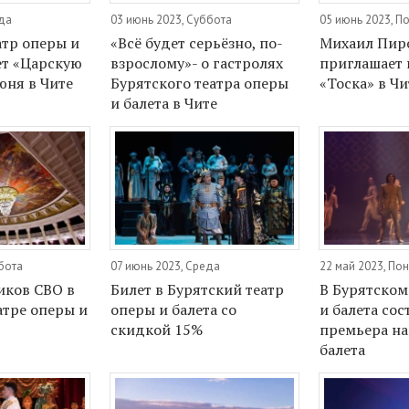
еда
03 июнь 2023, Суббота
05 июнь 2023, П
атр оперы и
«Всё будет серьёзно, по-
Михаил Пир
ет «Царскую
взрослому»- о гастролях
приглашает 
юня в Чите
Бурятского театра оперы
«Тоска» в Чи
и балета в Чите
бота
07 июнь 2023, Среда
22 май 2023, По
иков СВО в
Билет в Бурятский театр
В Бурятском
атре оперы и
оперы и балета со
и балета сос
скидкой 15%
премьера н
балета