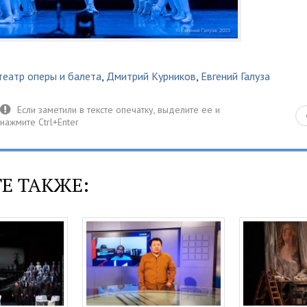
театр оперы и балета
,
Дмитрий Курников
,
Евгений Галуза
Е ТАКЖЕ: