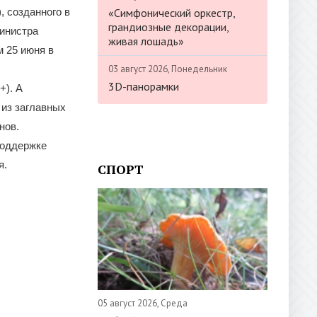
«Симфонический оркестр,
, созданного в
грандиозные декорации,
инистра
живая лошадь»
м 25 июня в
03 август 2026, Понедельник
3D-панорамки
+). А
 из заглавных
нов.
поддержке
я.
СПОРТ
05 август 2026, Среда