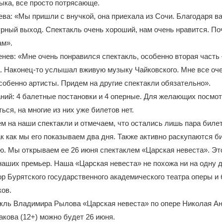
ыка, все просто потрясающе.
ва: «Мы пришли с внучкой, она приехала из Сочи. Благодаря в
рный выход. Спектакль очень хороший, нам очень нравится. П
ам».
нев: «Мне очень понравился спектакль, особенно вторая часть
. Наконец-то услышал вживую музыку Чайковского. Мне все оч
собенно артисты. Придем на другие спектакли обязательно».
аний: 4 балетные постановки и 4 оперные. Для желающих посмот
ься, на многие из них уже билетов нет.
 на наши спектакли и отмечаем, что остались лишь пара билет
ак как мы его показываем два дня. Также активно раскупаются б
. Мы открываем ее 26 июня спектаклем «Царская невеста». Эт
аших премьер. Наша «Царская невеста» не похожа ни на одну 
ор Бурятского государственного академического театра оперы и
ов.
акль Владимира Рылова «Царская невеста» по опере Николая А
акова (12+) можно будет 26 июня.