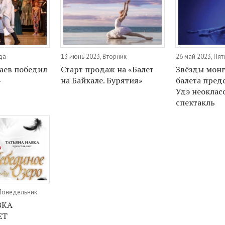
да
13 июнь 2023, Вторник
26 май 2023, Пя
аев победил
Старт продаж на «Балет
Звёзды монг
»
на Байкале. Бурятия»
балета предс
Удэ неоклас
спектакль
 Понедельник
ВКА
ЕТ