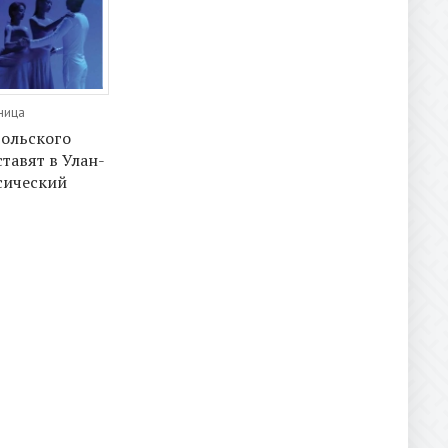
тница
ольского
тавят в Улан-
сический