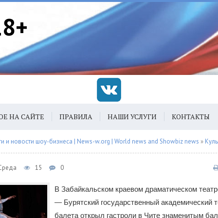
18+
ОЕ НА САЙТЕ
ПРАВИЛА
НАШИ УСЛУГИ
КОНТАКТЫ
 и новости шоу-бизнеса | News-w.org | World news and Showbiz news
»
Куль
 Среда
15
0
В Забайкальском краевом драматическом теат
— Бурятский государственный академический т
балета открыл гастроли в Чите знаменитым ба