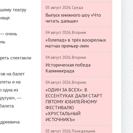
05 август 2026, Среда
ашему театру
Выпуск книжного шоу «Что
очаще
читать дальше»
04 август 2026, Вторник
 — очень
«Голепад» в трёх воскресных
ень
матчах премьер-лиги
04 август 2026, Вторник
реть спектакли
Историческая победа
Калининграда
ов на балет
илеты и на
04 август 2026, Вторник
«ОДИН ЗА ВСЕХ»: В
о одна из
ЕССЕНТУКАХ ДАЛИ СТАРТ
другую», —
ПЯТОМУ ЮБИЛЕЙНОМУ
 балета
ФЕСТИВАЛЮ
«ХРУСТАЛЬНЫЙ
ИСТОЧНИКЪ»
ндреевича
03 август 2026, Понедельник