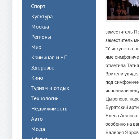
Спорт
Культура
Москва
заместитель П
Регионы
заместитель ми
Мир
“У искусства не
Криминал и ЧП
яме симфоничес
отметила Тать
Здоровье
Зрители увидел
Кино
под симфониче
Туризм и отдых
исполнили веду
Технологии
Цыренова, наро
Бурятский арти
Недвижимость
Елена Агапова:
Авто
особенно на ва
Мода
Валерия Ябров