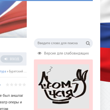
Версия для слабовидящих
ВХОД
тура
» Бурятский театр оперы и балета триумфально открыл гастроли в Чите
ре был аншлаг
еатр оперы и
летом