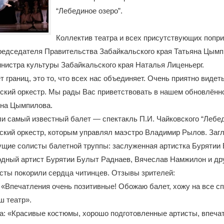
“Лебединое озеро”.
Коллектив театра и всех присутствующих попр
редседателя Правительства Забайкальского края Татьяна Цымп
нистра культуры Забайкальского края Наталья Лиценьерг.
т границ, это то, что всех нас объединяет. Очень приятно видет
кий оркестр. Мы рады Вас приветствовать в нашем обновлённо
яна Цымпилова.
и самый известный балет — спектакль П.И. Чайковского “Лебед
ский оркестр, которым управлял маэстро Владимир Рылов. Заг
щие солисты балетной труппы: заслуженная артистка Бурятии 
дный артист Бурятии Булыт Раднаев, Вячеслав Намжилон и дру
сты покорили сердца читинцев. Отзывы зрителей:
 «Впечатления очень позитивные! Обожаю балет, хожу на все сп
ш театр».
а: «Красивые костюмы, хорошо подготовленные артисты, впеч