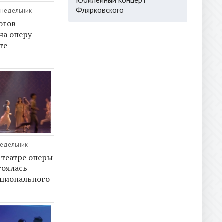
Флярковского
онедельник
огов
на оперу
те
недельник
 театре оперы
тоялась
ационального