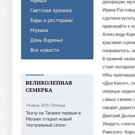
Афиша
декорации, муз
Светская хроника
Ирина Растовце
сделали культу
Бары и рестораны
приезжайте к н
Музыка
Александр Коре
День Варенья
красивая сцена
Все новости
понравилось, о
8 громкий назв
стоит поторопит
«Мы приглашаем
ВЕЛИКОЛЕПНАЯ
«Дон Кихот», т
СЕМЕРКА
оперную неделю
самых свежих н
24 июль 2026, Пятница
говорит директ
Театр на Таганке первым в
Дмитрий Дылык
Москве открыл новый
Увидеть спект
театральный сезон
Римского- Корс