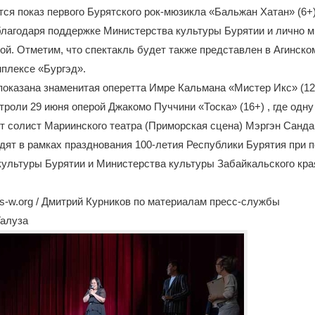
тся показ первого Бурятского рок-мюзикла «Бальжан Хатан» (6+)
благодаря поддержке Министерства культуры Бурятии и лично м
й. Отметим, что спектакль будет также представлен в Агинско
плексе «Бургэд».
показана знаменитая оперетта Имре Кальмана «Мистер Икс» (12
троли 29 июня оперой Джакомо Пуччини «Тоска» (16+) , где одну
т солист Мариинского театра (Приморская сцена) Мэргэн Санда
дят в рамках празднования 100-летия Республики Бурятия при 
ультуры Бурятии и Министерства культуры Забайкальского кра
-w.org / Дмитрий Курников по материалам пресс-службы
Галуза