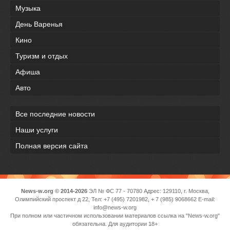
Музыка
День Варенья
Кино
Туризм и отдых
Афиша
Авто
Все последние новости
Наши услуги
Полная версия сайта
News-w.org © 2014-2026
ЭЛ № ФС 77 - 70780 Адрес: 129110, г. Москва,
Олимпийский проспект д 22, Тел: +7 (495) 7201982, + 7 (985) 9068662 E-mail:
info@news-w.org
При полном или частичном использовании материалов ссылка на "News-w.org"
обязательна. Для аудитории 18+