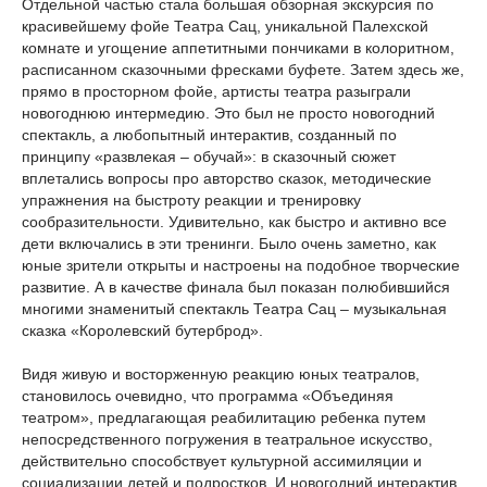
Отдельной частью стала большая обзорная экскурсия по
красивейшему фойе Театра Сац, уникальной Палехской
комнате и угощение аппетитными пончиками в колоритном,
расписанном сказочными фресками буфете. Затем здесь же,
прямо в просторном фойе, артисты театра разыграли
новогоднюю интермедию. Это был не просто новогодний
спектакль, а любопытный интерактив, созданный по
принципу «развлекая – обучай»: в сказочный сюжет
вплетались вопросы про авторство сказок, методические
упражнения на быстроту реакции и тренировку
сообразительности. Удивительно, как быстро и активно все
дети включались в эти тренинги. Было очень заметно, как
юные зрители открыты и настроены на подобное творческие
развитие. А в качестве финала был показан полюбившийся
многими знаменитый спектакль Театра Сац – музыкальная
сказка «Королевский бутерброд».
Видя живую и восторженную реакцию юных театралов,
становилось очевидно, что программа «Объединяя
театром», предлагающая реабилитацию ребенка путем
непосредственного погружения в театральное искусство,
действительно способствует культурной ассимиляции и
социализации детей и подростков. И новогодний интерактив