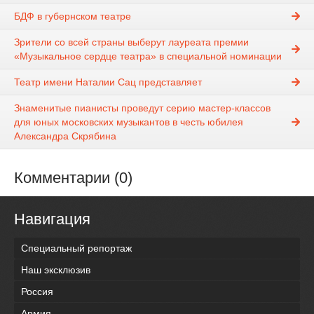
БДФ в губернском театре
Зрители со всей страны выберут лауреата премии
«Музыкальное сердце театра» в специальной номинации
Театр имени Наталии Сац представляет
Знаменитые пианисты проведут серию мастер-классов
для юных московских музыкантов в честь юбилея
Александра Скрябина
Комментарии (0)
Навигация
Специальный репортаж
Наш эксклюзив
Россия
Армия