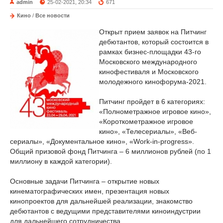
admin
25-02-2021, 20:34
671
Кино
/
Все новости
Открыт прием заявок на Питчинг
дебютантов, который состоится в
рамках бизнес-площадки 43-го
Московского международного
кинофестиваля и Московского
молодежного кинофорума-2021.
Питчинг пройдет в 6 категориях:
«Полнометражное игровое кино»,
«Короткометражное игровое
кино», «Телесериалы», «Веб-
сериалы», «Документальное кино», «Work-in-progress».
Общий призовой фонд Питчинга – 6 миллионов рублей (по 1
миллиону в каждой категории).
Основные задачи Питчинга – открытие новых
кинематографических имен, презентация новых
кинопроектов для дальнейшей реализации, знакомство
дебютантов с ведущими представителями киноиндустрии
для дальнейшего сотрудничества.