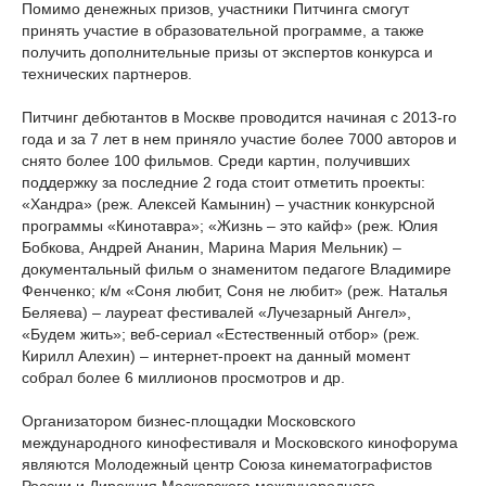
Помимо денежных призов, участники Питчинга смогут
принять участие в образовательной программе, а также
получить дополнительные призы от экспертов конкурса и
технических партнеров.
Питчинг дебютантов в Москве проводится начиная с 2013-го
года и за 7 лет в нем приняло участие более 7000 авторов и
снято более 100 фильмов. Среди картин, получивших
поддержку за последние 2 года стоит отметить проекты:
«Хандра» (реж. Алексей Камынин) – участник конкурсной
программы «Кинотавра»; «Жизнь – это кайф» (реж. Юлия
Бобкова, Андрей Ананин, Марина Мария Мельник) –
документальный фильм о знаменитом педагоге Владимире
Фенченко; к/м «Соня любит, Соня не любит» (реж. Наталья
Беляева) – лауреат фестивалей «Лучезарный Ангел»,
«Будем жить»; веб-сериал «Естественный отбор» (реж.
Кирилл Алехин) – интернет-проект на данный момент
собрал более 6 миллионов просмотров и др.
Организатором бизнес-площадки Московского
международного кинофестиваля и Московского кинофорума
являются Молодежный центр Союза кинематографистов