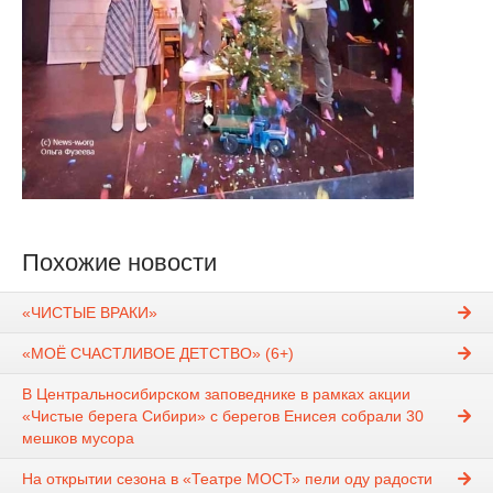
Похожие новости
«ЧИСТЫЕ ВРАКИ»
«МОЁ СЧАСТЛИВОЕ ДЕТСТВО» (6+)
В Центральносибирском заповеднике в рамках акции
«Чистые берега Сибири» с берегов Енисея собрали 30
мешков мусора
На открытии сезона в «Театре МОСТ» пели оду радости