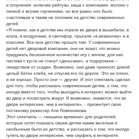
и огорчения: колючие рейтузы, каша с комочками, молоко с
пенкой и жгучие горчичники, но все равно оно было
счастливым и таким не похожим на детство современных
детей.
«Я помню, как в детстве мы играли во дворе в вышибалы, в
козла, в колдунчики, в светофор, прыгали «в резиночку» и в
классики. Все мое детство прошло там. У современных
детей нет дворовой компании, они не знают, что можно
придумать бесконечное количество игр с мячом, для них
листики с куста не станут «деньгами», а подорожник –
лекарством от ссадин. Возможно, они даже приносят домой
целый батон хлеба, не откусив его по дороге. Это не плохо,
и не хорошо. Просто они — другие. И этот спектакль сделан
для того, чтобы рассказать современным детям, о том, что
иногда вместо того, чтобы выходить в интернет, можно выйти
во двор и посмотреть вокруг. И возможно, окажется, что во
дворе интереснее, чем в интернете», - презентует свою
постановку режиссер Аля Ловянникова.
Этот спектакль — «машина времени» для родителей,
которые хотят показать своим детям каким веселым и
необычным было их детство, и рассказать о том, что иногда
гулять во дворе интереснее, чем серфить в интернете.