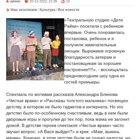
admin
20-12-2022, 21:38
22
Наш эксклюзив
/
Культура
/
Все новости
«Театральную студию «Дети
Райки» посетили с ребенком
впервые. Очень понравилась
постановка, ребенок и я
получили замечательные
эмоции. Выражаем огромную
благодарность актерам и
постановщикам за хорошее
настроение!!!!», - восхищалась
предновогодним шоу одна из
гостей премьеры.
Спектакль по мотивам рассказов Александра Блинова
«Чистые враки» и «Рассказы толстого мальчика» посвящен
детству, в котором не было гаджетов и интернета. Но это
детство было по-особенному счастливым, ведь в нем были
дворовые игры и прогулки до тех пор, пока мама не загонит
домой. В детстве героев спектакля «Чистые враки» часто
звучал вопрос: «А Вася выйдет?» и крик: «Мам, выкинь
мячик». Конечно, в этом детстве были не только радости, но