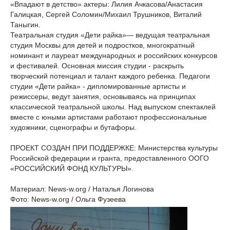
«Впадают в детство» актеры: Лилия Ачкасова/Анастасия
Галицкая, Сергей Соломин/Михаил Трушников, Виталий
Таныгин.
Театральная студия «Дети райка»— ведущая театральная
студия Москвы для детей и подростков, многократный
номинант и лауреат международных и российских конкурсов
и фестивалей. Основная миссия студии - раскрыть
творческий потенциал и талант каждого ребенка. Педагоги
студии «Дети райка» - дипломированные артисты и
режиссеры, ведут занятия, основываясь на принципах
классической театральной школы. Над выпуском спектаклей
вместе с юными артистами работают профессиональные
художники, сценографы и бутафоры.
ПРОЕКТ СОЗДАН ПРИ ПОДДЕРЖКЕ: Министерства культуры
Российской федерации и гранта, предоставленного ООГО
«РОССИЙСКИЙ ФОНД КУЛЬТУРЫ».
Материал: News-w.org / Наталья Логинова
Фото: News-w.org / Ольга Фузеева