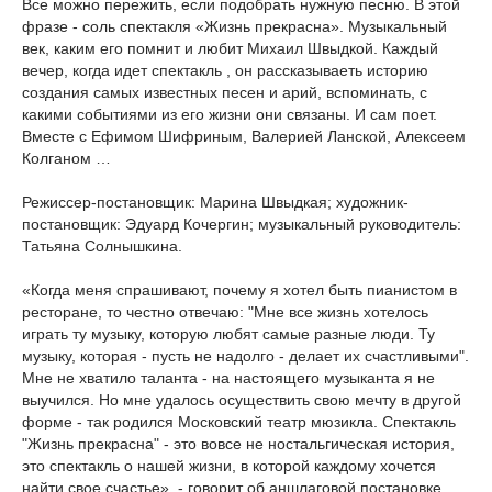
Все можно пережить, если подобрать нужную песню. В этой
фразе - соль спектакля «Жизнь прекрасна». Музыкальный
век, каким его помнит и любит Михаил Швыдкой. Каждый
вечер, когда идет спектакль , он рассказываеть историю
создания самых известных песен и арий, вспоминать, с
какими событиями из его жизни они связаны. И сам поет.
Вместе с Ефимом Шифриным, Валерией Ланской, Алексеем
Колганом …
Режиссер-постановщик: Марина Швыдкая; художник-
постановщик: Эдуард Кочергин; музыкальный руководитель:
Татьяна Солнышкина.
«Когда меня спрашивают, почему я хотел быть пианистом в
ресторане, то честно отвечаю: "Мне все жизнь хотелось
играть ту музыку, которую любят самые разные люди. Ту
музыку, которая - пусть не надолго - делает их счастливыми".
Мне не хватило таланта - на настоящего музыканта я не
выучился. Но мне удалось осуществить свою мечту в другой
форме - так родился Московский театр мюзикла. Спектакль
"Жизнь прекрасна" - это вовсе не ностальгическая история,
это спектакль о нашей жизни, в которой каждому хочется
найти свое счастье», - говорит об аншлаговой постановке