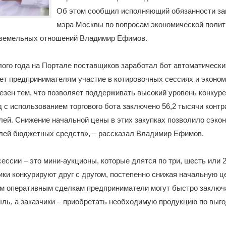
Об этом сообщил исполняющий обязанности за
мэра Москвы по вопросам экономической полит
земельных отношений Владимир Ефимов.
го года на Портале поставщиков заработал бот автоматически
т предпринимателям участие в котировочных сессиях и экономи
езен тем, что позволяет поддерживать высокий уровень конкуре
од с использованием торгового бота заключено 56,2 тысячи контра
ей. Снижение начальной цены в этих закупках позволило сэкон
лей бюджетных средств», – рассказал Владимир Ефимов.
ессии – это мини-аукционы, которые длятся по три, шесть или 2
ки конкурируют друг с другом, постепенно снижая начальную це
им оперативным сделкам предприниматели могут быстро заключ
ль, а заказчики – приобретать необходимую продукцию по выго