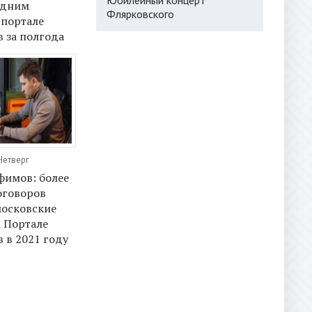
едним
Флярковского
 портале
 за полгода
Четверг
фимов: более
оговоров
московские
а Портале
 в 2021 году