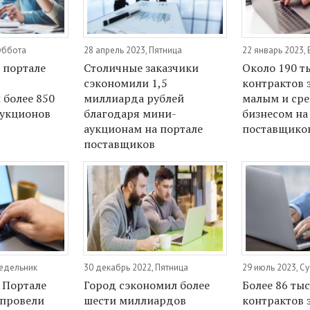
уббота
28 апрель 2023, Пятница
22 январь 2023,
 портале
Столичные заказчики
Около 190 т
сэкономили 1,5
контрактов 
 более 850
миллиарда рублей
малым и ср
аукционов
благодаря мини-
бизнесом на
аукционам на портале
поставщиков
поставщиков
недельник
30 декабрь 2022, Пятница
29 июль 2023, С
а Портале
Город сэкономил более
Более 86 ты
 провели
шести миллиардов
контрактов 