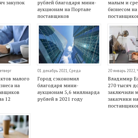
яч закупок
рублей благодаря мини-
малым и ср
аукционам на Портале
бизнесом на
поставщиков
поставщиков
Четверг
01 декабрь 2021, Среда
20 январь 2022, 
ктов малого
Город сэкономил
Владимир Е
знеса на
благодаря мини-
270 тысяч д
авщиков
аукционам 5,6 миллиарда
заключили 
на 12
рублей в 2021 году
заказчики н
поставщиков