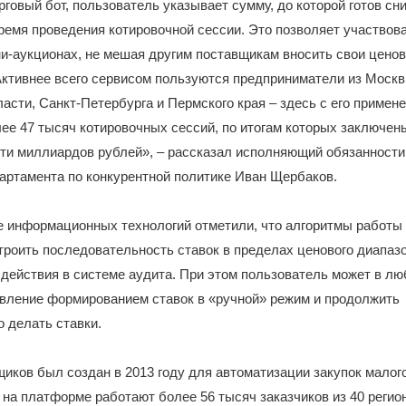
говый бот, пользователь указывает сумму, до которой готов сн
ремя проведения котировочной сессии. Это позволяет участвова
и-аукционах, не мешая другим поставщикам вносить свои цено
ктивнее всего сервисом пользуются предприниматели из Москв
асти, Санкт-Петербурга и Пермского края – здесь с его примен
ее 47 тысяч котировочных сессий, по итогам которых заключен
ти миллиардов рублей», – рассказал исполняющий обязанности
артамента по конкурентной политике Иван Щербаков.
е информационных технологий отметили, что алгоритмы работы
роить последовательность ставок в пределах ценового диапазо
действия в системе аудита. При этом пользователь может в л
авление формированием ставок в «ручной» режим и продолжить
 делать ставки.
иков был создан в 2013 году для автоматизации закупок малог
на платформе работают более 56 тысяч заказчиков из 40 регио