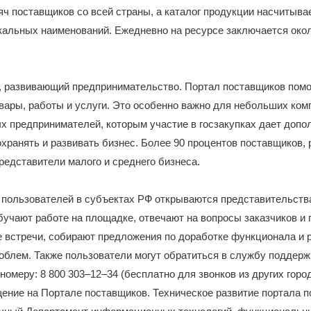
ч поставщиков со всей страны, а каталог продукции насчитыва
альных наименований. Ежедневно на ресурсе заключается окол
, развивающий предпринимательство. Портал поставщиков помо
вары, работы и услуги. Это особенно важно для небольших ком
х предпринимателей, которым участие в госзакупках дает доп
хранять и развивать бизнес. Более 90 процентов поставщиков,
редставители малого и среднего бизнеса.
пользователей в субъектах РФ открываются представительства
учают работе на площадке, отвечают на вопросы заказчиков и 
е встречи, собирают предложения по доработке функционала и
облем. Также пользователи могут обратиться в службу поддерж
омеру: 8 800 303–12–34 (бесплатно для звонков из других горо
ение на Портале поставщиков. Техническое развитие портала 