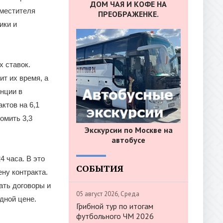
ДОМ ЧАЯ И КОФЕ НА
местителя
ПРЕОБРАЖЕНКЕ.
ики и
х ставок.
т их время, а
нции в
ктов на 6,1
омить 3,3
Экскурсии по Москве на
автобусе
4 часа. В это
СОБЫТИЯ
ну контракта.
ать договоры и
05 август 2026, Среда
дной цене.
Грибной тур по итогам
футбольного ЧМ 2026