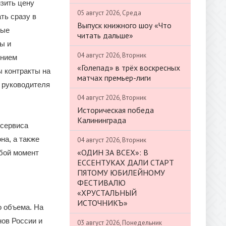
изить цену
05 август 2026, Среда
ть сразу в
Выпуск книжного шоу «Что
вые
читать дальше»
ы и
04 август 2026, Вторник
ением
«Голепад» в трёх воскресных
ы контракты на
матчах премьер-лиги
 руководителя
04 август 2026, Вторник
Историческая победа
Калининграда
 сервиса
на, а также
04 август 2026, Вторник
«ОДИН ЗА ВСЕХ»: В
юбой момент
ЕССЕНТУКАХ ДАЛИ СТАРТ
ПЯТОМУ ЮБИЛЕЙНОМУ
ФЕСТИВАЛЮ
«ХРУСТАЛЬНЫЙ
ИСТОЧНИКЪ»
о объема. На
нов России и
03 август 2026, Понедельник