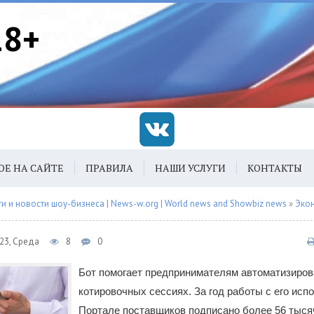
18+
ОЕ НА САЙТЕ
ПРАВИЛА
НАШИ УСЛУГИ
КОНТАКТЫ
 и новости шоу-бизнеса | News-w.org | World news and Showbiz news
»
Эко
023, Среда
8
0
Бот помогает предпринимателям автоматизиров
котировочных сессиях. За год работы с его исп
Портале поставщиков подписано более 56 тысяч