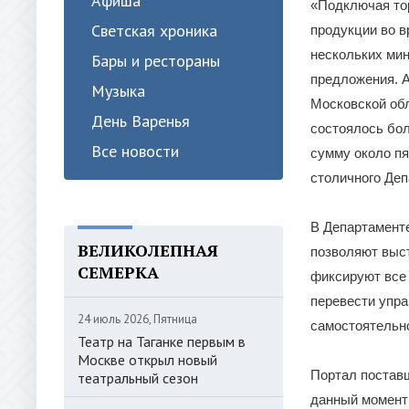
Афиша
«Подключая тор
Светская хроника
продукции во в
нескольких мин
Бары и рестораны
предложения. А
Музыка
Московской обл
День Варенья
состоялось бол
Все новости
сумму около пя
столичного Деп
В Департамент
ВЕЛИКОЛЕПНАЯ
позволяют выст
СЕМЕРКА
фиксируют все 
перевести упр
24 июль 2026, Пятница
самостоятельно
Театр на Таганке первым в
Москве открыл новый
Портал поставщ
театральный сезон
данный момент 