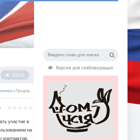
Версия для слабовидящих
ВХОД
номика
» Предприниматели заключили более 56 тысяч контрактов с помощью торгового бота на столичном портале поставщиков
ать участие в
ользованием на
 контрактов.