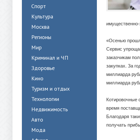
Спорт
Культура
имущественно-
Москва
Регионы
«Осенью прошло
Мир
Сервис упрощае
Криминал и ЧП
заказчикам пол
закупках. За г
Здоровье
миллиарда рубл
Кино
миллиарда руб
Туризм и отдых
Технологии
Котировочные с
время поставщи
Недвижимость
Благодаря так
Авто
получать прибы
Мода