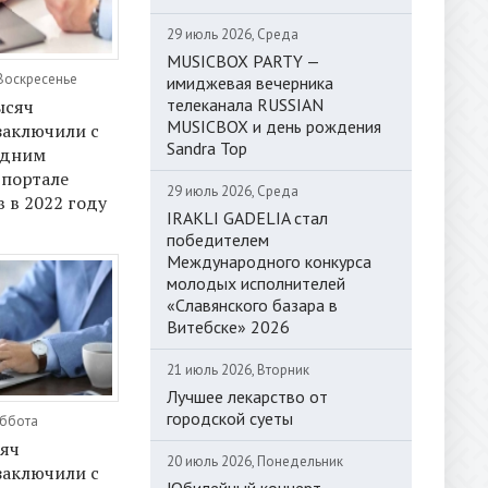
29 июль 2026, Среда
MUSICBOX PARTY —
 Воскресенье
имиджевая вечерника
телеканала RUSSIAN
ысяч
MUSICBOX и день рождения
заключили с
Sandra Top
едним
 портале
29 июль 2026, Среда
 в 2022 году
IRAKLI GADELIA стал
победителем
Международного конкурса
молодых исполнителей
«Славянского базара в
Витебске» 2026
21 июль 2026, Вторник
Лучшее лекарство от
городской суеты
уббота
сяч
20 июль 2026, Понедельник
заключили с
Юбилейный концерт