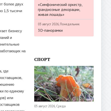
«Симфонический оркестр,
ет более двух
грандиозные декорации,
о 1,5 тысячи
живая лошадь»
03 август 2026, Понедельник
3D-панорамки
гает бизнесу
паний и
олнительные
 работающих на
СПОРТ
, где
поставщиков,
 решению
ки по единому
дов) или
поставщиков
05 август 2026, Среда