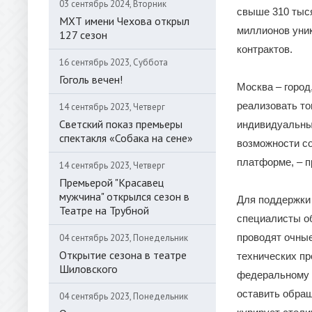
03 сентябрь 2024, Вторник
свыше 310 тыся
МХТ имени Чехова открыл
миллионов уник
127 сезон
контрактов.
16 сентябрь 2023, Суббота
Гоголь вечен!
Москва – город
реализовать то
14 сентябрь 2023, Четверг
Светский показ премьеры
индивидуальны
спектакля «Собака на сене»
возможности со
платформе, – п
14 сентябрь 2023, Четверг
Премьерой "Красавец
мужчина" открылся сезон в
Для поддержки 
Театре на Трубной
специалисты об
проводят очны
04 сентябрь 2023, Понедельник
Открытие сезона в театре
технических пр
Шиловского
федеральному н
оставить обращ
04 сентябрь 2023, Понедельник