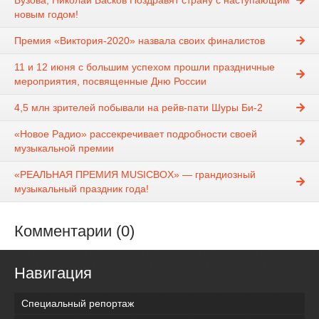
Бузова, Николай Басков Поздравят страну с наступающим
новым годом!
Премия «Виктория-2020» назвала своих финалистов
11 и 12 июня с большим успехом прошли праздничные
мероприятия, посвященные Дню России
4,5 млн зрителей побывали на рейв-пати Шуры Би-2
«Новое Радио» рассекречивает подробности своей
музыкальной премии
«РЕАЛЬНАЯ ПРЕМИЯ MUSICBOX» — грандиозный
музыкальный праздник года!
Комментарии (0)
Навигация
Специальный репортаж