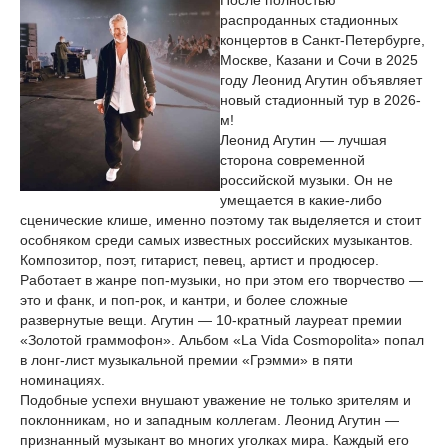
После полностью
распроданных стадионных
концертов в Санкт-Петербурге,
Москве, Казани и Сочи в 2025
году Леонид Агутин объявляет
новый стадионный тур в 2026-
м!
Леонид Агутин — лучшая
сторона современной
российской музыки. Он не
умещается в какие-либо
сценические клише, именно поэтому так выделяется и стоит
особняком среди самых известных российских музыкантов.
Композитор, поэт, гитарист, певец, артист и продюсер.
Работает в жанре поп-музыки, но при этом его творчество —
это и фанк, и поп-рок, и кантри, и более сложные
развернутые вещи. Агутин — 10-кратный лауреат премии
«Золотой граммофон». Альбом «La Vida Cosmopolita» попал
в лонг-лист музыкальной премии «Грэмми» в пяти
номинациях.
Подобные успехи внушают уважение не только зрителям и
поклонникам, но и западным коллегам. Леонид Агутин —
признанный музыкант во многих уголках мира. Каждый его