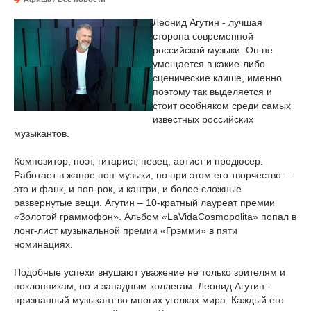
Леонид Агутин - лучшая
сторона современной
российской музыки. Он не
умещается в какие-либо
сценические клише, именно
поэтому так выделяется и
стоит особняком среди самых
известных российских
музыкантов.
Композитор, поэт, гитарист, певец, артист и продюсер.
Работает в жанре поп-музыки, но при этом его творчество —
это и фанк, и поп-рок, и кантри, и более сложные
развернутые вещи. Агутин – 10-кратный лауреат премии
«Золотой граммофон». Альбом «LaVidaCosmopolita» попал в
лонг-лист музыкальной премии «Грэмми» в пяти
номинациях.
Подобные успехи внушают уважение не только зрителям и
поклонникам, но и западным коллегам. Леонид Агутин -
признанный музыкант во многих уголках мира. Каждый его