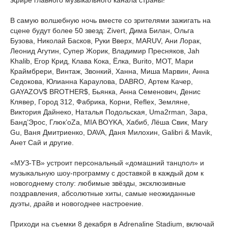
эфире главного музыкального канала страны!
В самую волшебную ночь вместе со зрителями зажигать на
сцене будут более 50 звезд: Zivert, Дима Билан, Ольга
Бузова, Николай Басков, Руки Вверх, MARUV, Ани Лорак,
Леонид Агутин, Супер Жорик, Владимир Пресняков, Jah
Khalib, Егор Крид, Клава Кока, Ёлка, Burito, MOT, Мари
Краймбрери, Винтаж, Звонкий, Ханна, Миша Марвин, Анна
Седокова, Юлианна Караулова, DABRO, Артем Качер,
GAYAZOV$ BROTHER$, Бьянка, Анна Семенович, Денис
Клявер, Город 312, Фабрика, Корни, Reflex, Земляне,
Виктория Дайнеко, Наталья Подольская, Uma2rman, Зара,
Банд’Эрос, Глюк’oZa, MIA BOYKA, Хабиб, Лёша Свик, Mary
Gu, Ваня Дмитриенко, DAVA, Даня Милохин, Galibri & Mavik,
Анет Сай и другие.
«МУЗ-ТВ» устроит персональный «домашний танцпол» и
музыкальную шоу-программу с доставкой в каждый дом к
новогоднему столу: любимые звёзды, эксклюзивные
поздравления, абсолютные хиты, самые неожиданные
дуэты, драйв и новогоднее настроение.
Приходи на съемки 8 декабря в Adrenaline Stadium, включай