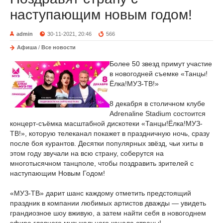
наступающим новым годом!
admin
30-11-2021, 20:46
566
Афиша
/
Все новости
Более 50 звезд примут участие
в новогодней съемке «Танцы!
Ёлка!МУЗ-ТВ!»
8 декабря в столичном клубе
Adrenaline Stadium состоится
концерт-съёмка масштабной дискотеки «Танцы!Ёлка!МУЗ-
ТВ!», которую телеканал покажет в праздничную ночь, сразу
после боя курантов. Десятки популярных звёзд, чьи хиты в
этом году звучали на всю страну, соберутся на
многотысячном танцполе, чтобы поздравить зрителей с
наступающим Новым Годом!
«МУЗ-ТВ» дарит шанс каждому отметить предстоящий
праздник в компании любимых артистов дважды — увидеть
грандиозное шоу вживую, а затем найти себя в новогоднем