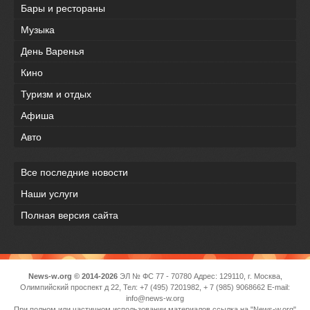
Бары и рестораны
Музыка
День Варенья
Кино
Туризм и отдых
Афиша
Авто
Все последние новости
Наши услуги
Полная версия сайта
News-w.org © 2014-2026
ЭЛ № ФС 77 - 70780 Адрес: 129110, г. Москва,
Олимпийский проспект д 22, Тел: +7 (495) 7201982, + 7 (985) 9068662 E-mail:
info@news-w.org
При полном или частичном использовании материалов ссылка на "News-w.org"