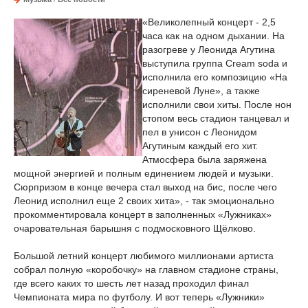
«Великолепный концерт - 2,5
часа как на одном дыхании. На
разогреве у Леонида Агутина
выступила группа Cream soda и
исполнила его композицию «На
сиреневой Луне», а также
исполнили свои хиты. После нон
стопом весь стадион танцевал и
пел в унисон с Леонидом
Агутиным каждый его хит.
Атмосфера была заряжена
мощной энергией и полным единением людей и музыки.
Сюрпризом в конце вечера стал выход на бис, после чего
Леонид исполнил еще 2 своих хита», - так эмоционально
прокомментировала концерт в заполненных «Лужниках»
очаровательная барышня с подмосковного Щёлково.
Большой летний концерт любимого миллионами артиста
собрал полную «коробочку» на главном стадионе страны,
где всего каких то шесть лет назад проходил финал
Чемпионата мира по футболу. И вот теперь «Лужники»