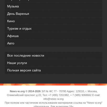
Музыка
День Варенья
Кино
Туризм и отдых
Афиша
Авто
Все последние новости
Наши услуги
Полная версия сайта
News-w.org © 2014-2026
ЭЛ № ФС 77 - 70780 Адрес: 129110, г. Москва,
Олимпийский проспект д 22, Тел: +7 (495) 7201982, + 7 (985) 9068662 E-mail:
info@news-w.org
При полном или частичном использовании материалов ссылка на "News-w.org"
обязательна. Для аудитории 18+