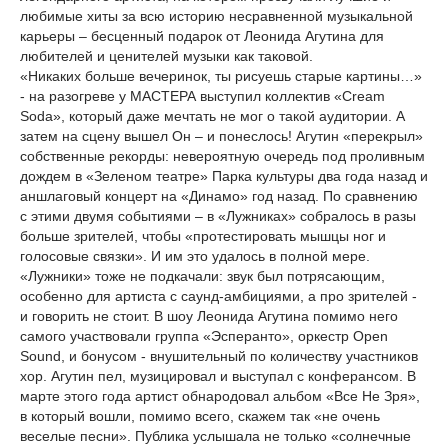
любимые хиты за всю историю несравненной музыкальной
карьеры – бесценный подарок от Леонида Агутина для
любителей и ценителей музыки как таковой.
«Никаких больше вечеринок, ты рисуешь старые картины…»
- на разогреве у МАСТЕРА выступил коллектив «Cream
Soda», который даже мечтать не мог о такой аудитории. А
затем на сцену вышел Он – и понеслось! Агутин «перекрыл»
собственные рекорды: невероятную очередь под проливным
дождем в «Зеленом театре» Парка культуры два года назад и
аншлаговый концерт на «Динамо» год назад. По сравнению
с этими двумя событиями – в «Лужниках» собралось в разы
больше зрителей, чтобы «протестировать мышцы ног и
голосовые связки». И им это удалось в полной мере.
«Лужники» тоже не подкачали: звук был потрясающим,
особенно для артиста с саунд-амбициями, а про зрителей -
и говорить не стоит. В шоу Леонида Агутина помимо него
самого участвовали группа «Эсперанто», оркестр Open
Sound, и бонусом - внушительный по количеству участников
хор. Агутин пел, музицировал и выступал с конферансом. В
марте этого года артист обнародовал альбом «Все Не Зря»,
в который вошли, помимо всего, скажем так «не очень
веселые песни». Публика услышала не только «солнечные