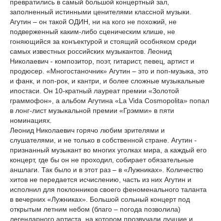
превратились в самый большой концертный зал,
заполненный истинными ценителями классной музыки.
Агутин – он такой ОДИН, ни на кого не похожий, не
подверженный каким-либо сценическим клише, не
гоняющийся за конъектурой и стоящий особняком среди
самых известных российских музыкантов. Леонид
Николаевич - композитор, поэт, гитарист, певец, артист и
продюсер. «Многостаночник» Агутин – это и поп-музыка, это
и фанк, и поп-рок, и кантри, и более сложные музыкальные
ипостаси. Он 10-кратный лауреат премии «Золотой
граммофон», а альбом Агутина «La Vida Cosmopolita» попал
в лонг-лист музыкальной премии «Грэмми» в пяти
номинациях.
Леонид Николаевич горячо любим зрителями и
слушателями, и не только в собственной стране. Агутин -
признанный музыкант во многих уголках мира, а каждый его
концерт, где бы он не проходил, собирает обязательные
аншлаги. Так было и в этот раз – в «Лужниках». Количество
хитов не передается исчислению, часть из них Агутин и
исполнил для поклонников своего феноменального таланта
в вечерних «Лужниках». Большой сольный концерт под
открытым летним небом (благо – погода позволила)
легендарного артиста, на котором прозвучали лучшие и