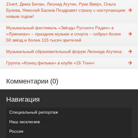
Zivert, Дима Билан, Леонид Агутин, Руки Вверх, Ольга
Бузова, Николай Басков Поздравят страну с наступающим
новым годом!
Музыкальный фестиваль «Звёзды Русского Радио» в
«Лужниках» – праздник музыки и спорта – собрал более
50 звёзд и более 115 тысяч зрителей
Музыкальный образовательный форум Леонида Агутина
Группа «Конец фильма» в клубе «16 Тонн»
Комментарии (0)
Навигация
Специальный репортаж
Наш эксклюзив
Россия