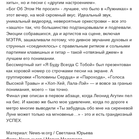
хиты», но и песни с «другим настроением».
«Бог Об Этом Не просил» - лучшее, что было в «Лужниках» в
этот вечер, на мой скромный вкус. Идеальный звук,
уникальный видеоряд, невероятные оркестровки – все это
«зашло» так, что большинство подтанцовывали и подпевали.
Эмоции собравшихся, да и артистов на сцене, включая
МЭТРА, зашкаливали потому, что дивное звучание духовых и
струнных «соединялось» с правильным ритмом и сольными
партиями клавишных и гитар – такой «отвязный джем» в
лучшем его понимании.
Бессмертный хит «Я Буду Всегда С Тобой» был презентован
как хоровой номер со строчками песни на экране. А
группировки «Половины Сердца» и «Парохода», «Голоса
Высокой Травы» и «Хоп-Хей, Лала-Лэй» — и вовсе за гранью
понимания, моего – так точно.
Финал уже описан в первом абзаце, когда Леонид Агутин пел
на бис. И каково же было мое удивление, когда по дороге к
метро многие выводили «Ты забудешь обо мне на сиреневой
Луне может только на мгновенье…» - это и есть грандиозный
УСПЕХ.
Материал: News-w.org / Светлана Юрьева