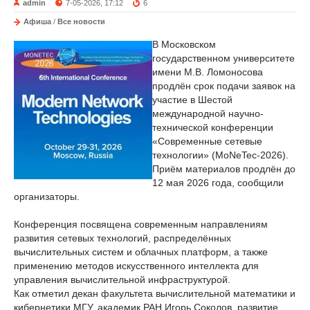
admin
7-05-2026, 17:12
6
Афиша
/
Все новости
В Московском
государственном университете
имени М.В. Ломоносова
продлён срок подачи заявок на
участие в Шестой
международной научно-
технической конференции
«Современные сетевые
технологии» (MoNeTec-2026).
Приём материалов продлён до
12 мая 2026 года, сообщили
организаторы.
Конференция посвящена современным направлениям
развития сетевых технологий, распределённых
вычислительных систем и облачных платформ, а также
применению методов искусственного интеллекта для
управления вычислительной инфраструктурой.
Как отметил декан факультета вычислительной математики и
кибернетики МГУ, академик РАН Игорь Соколов, развитие