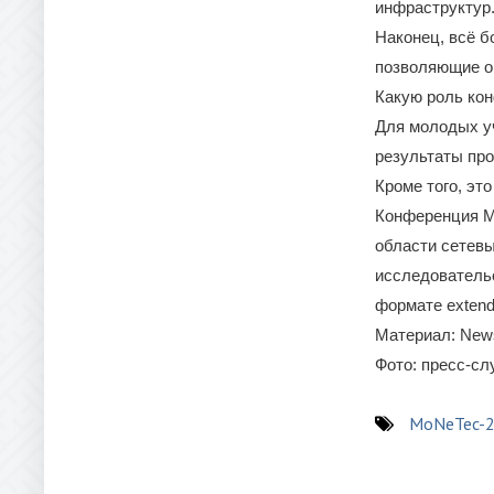
инфраструктур
Наконец, всё б
позволяющие о
Какую роль ко
Для молодых у
результаты пр
Кроме того, эт
Конференция M
области сетев
исследовательс
формате extende
Материал: New
Фото: пресс-с
MoNeTec-