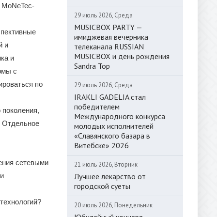
и MoNeTec-
29 июль 2026, Среда
MUSICBOX PARTY —
спективные
имиджевая вечерника
й и
телеканала RUSSIAN
MUSICBOX и день рождения
ка и
Sandra Top
рмы с
ироваться по
29 июль 2026, Среда
IRAKLI GADELIA стал
победителем
 поколения,
Международного конкурса
. Отдельное
молодых исполнителей
«Славянского базара в
Витебске» 2026
ения сетевыми
21 июль 2026, Вторник
Лучшее лекарство от
ми
городской суеты
 технологий?
20 июль 2026, Понедельник
Юбилейный концерт