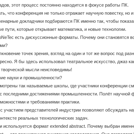
дов, этот процесс постоянно находится в фокусе работы ПК.
ть, что конференция не только отражает научную повестку, но 
енарные докладчики подбираются ПК именно так, чтобы показа
ые пути, которые открывает математика, и новые технологии.
oNeTec есть дискуссионные форматы. Почему они становятся в
ыми?
лкновение точек зрения, взгляд на один и тот же вопрос под раз
ересно. Я бы здесь использовал театральное искусство, джаз ка
и творческой мысли неисповедимы!
вие науки и промышленности?
мотрены так называемые школы, где участники конференции см
 с последними достижениями промышленности. Полёт научной 
можностями и требованиями практики.
 с участием представителей индустрии позволяют обсуждать н
онтексте реальных технологических задач.
 используется формат extended abstract. Почему выбран именн