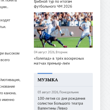
 ПК понять
Грибной тур по итогам
футбольного ЧМ 2026
ции..
входят
тьи.
04 август 2026, Вторник
при высоком
«Голепад» в трёх воскресных
 всего
матчах премьер-лиги
МУЗЫКА
/мотивация,
основание
03 август 2026, Понедельник
о канона.
100-летия со дня рождения
ю именно
солистки Большого театра
Валентины Левко