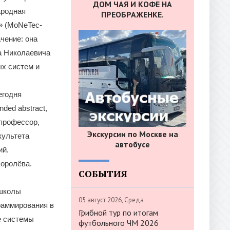
ДОМ ЧАЯ И КОФЕ НА
ародная
ПРЕОБРАЖЕНКЕ.
» (MoNeTec-
чение: она
ва Николаевича
х систем и
егодня
ded abstract,
 профессор,
Экскурсии по Москве на
культета
автобусе
ий.
Королёва.
СОБЫТИЯ
 школы
05 август 2026, Среда
раммирования в
Грибной тур по итогам
е системы
футбольного ЧМ 2026