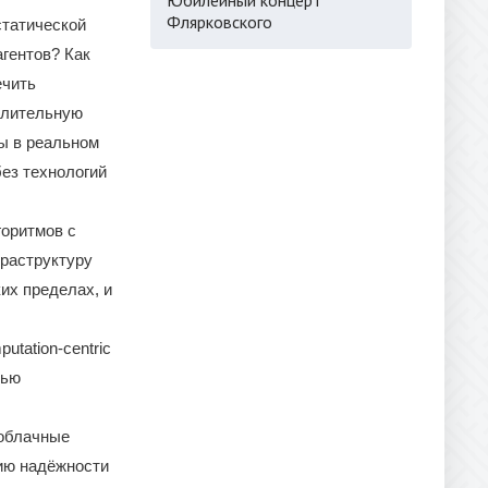
Флярковского
статической
гентов? Как
ечить
слительную
мы в реальном
ез технологий
оритмов с
раструктуру
их пределах, и
tation-centric
тью
 облачные
ию надёжности