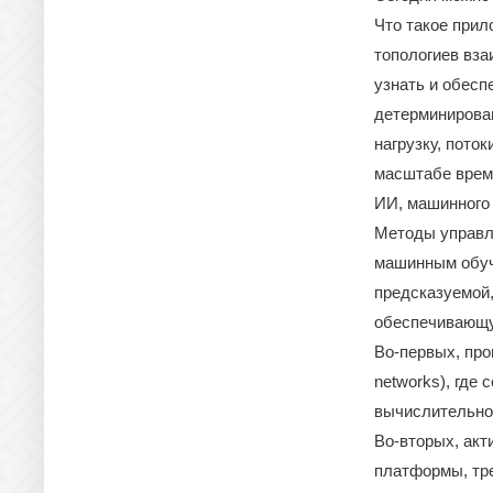
Что такое прил
топологиев вза
узнать и обесп
детерминирован
нагрузку, пото
масштабе време
ИИ, машинного 
Методы управл
машинным обуч
предсказуемой,
обеспечивающу
Во-первых, про
networks), где
вычислительно
Во-вторых, ак
платформы, тр