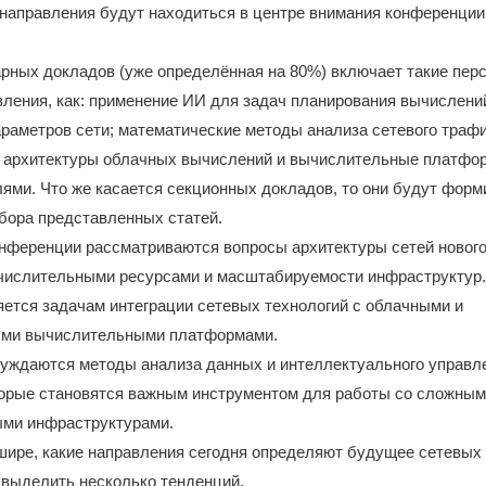
 направления будут находиться в центре внимания конференци
рных докладов (уже определённая на 80%) включает такие пер
ления, как: применение ИИ для задач планирования вычислени
раметров сети; математические методы анализа сетевого трафи
; архитектуры облачных вычислений и вычислительные платфо
ями. Что же касается секционных докладов, то они будут форм
бора представленных статей.
нференции рассматриваются вопросы архитектуры сетей нового
числительными ресурсами и масштабируемости инфраструктур
ется задачам интеграции сетевых технологий с облачными и
ми вычислительными платформами.
бсуждаются методы анализа данных и интеллектуального управл
торые становятся важным инструментом для работы со сложны
ми инфраструктурами.
шире, какие направления сегодня определяют будущее сетевых
 выделить несколько тенденций.