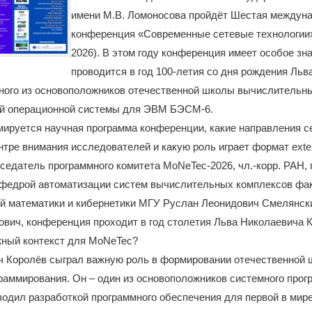
имени М.В. Ломоносова пройдёт Шестая междун
конференция «Современные сетевые технологии
2026). В этом году конференция имеет особое зна
проводится в год 100-летия со дня рождения Ль
ного из основоположников отечественной школы вычислительны
ой операционной системы для ЭВМ БЭСМ-6.
мируется научная программа конференции, какие направления с
нтре внимания исследователей и какую роль играет формат exten
седатель программного комитета MoNeTec-2026, чл.-корр. РАН,
федрой автоматизации систем вычислительных комплексов фа
й математики и кибернетики МГУ Руслан Леонидович Смелянск
вич, конференция проходит в год столетия Льва Николаевича 
жный контекст для MoNeTec?
ч Королёв сыграл важную роль в формировании отечественной
раммирования. Он – один из основоположников системного прог
одил разработкой программного обеспечения для первой в мир