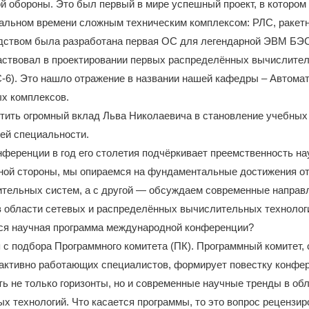
й обороны. Это был первый в мире успешный проект, в которо
альном времени сложным техническим комплексом: РЛС, ракетн
одством была разработана первая ОС для легендарной ЭВМ БЭ
аствовал в проектировании первых распределённых вычислите
-6). Это нашло отражение в названии нашей кафедры – Автома
х комплексов.
тить огромный вклад Льва Николаевича в становление учебных
ей специальности.
ференции в год его столетия подчёркивает преемственность н
дной стороны, мы опираемся на фундаментальные достижения о
тельных систем, а с другой — обсуждаем современные направ
в области сетевых и распределённых вычислительных технолог
ся научная программа международной конференции?
 с подбора Программного комитета (ПК). Программный комитет,
активно работающих специалистов, формирует повестку конфер
ь не только горизонты, но и современные научные тренды в обл
ых технологий. Что касается программы, то это вопрос рецензи