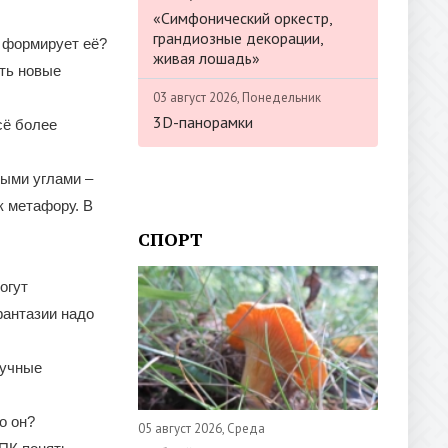
«Симфонический оркестр,
грандиозные декорации,
и формирует её?
живая лошадь»
ть новые
03 август 2026, Понедельник
3D-панорамки
сё более
ными углами –
к метафору. В
СПОРТ
огут
фантазии надо
аучные
о он?
05 август 2026, Среда