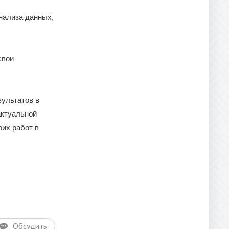
нализа данных,
свои
ультатов в
актуальной
их работ в
Обсудить