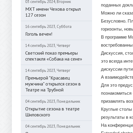
03 сентябрь 2024, Вторник
поданных докла
МХТ имени Чехова открыл
Можно ли сказа
127 сезон
Безусловно. Пл
16 сентябрь 2023, Суббота
горизонты, нов
Гоголь вечен!
В программе M
востребованн
14 сентябрь 2023, Четверг
Светский показ премьеры
Дискуссия, сто
спектакля «Собака на сене»
это всегда инт
дискуссии пут
14 сентябрь 2023, Четверг
А взаимодейст
Премьерой "Красавец
мужчина" открылся сезон в
Для это предус
Театре на Трубной
познакомиться
призамлять воз
04 сентябрь 2023, Понедельник
Открытие сезона в театре
Круглые столы
Шиловского
результаты в к
На конференции
04 сентябрь 2023, Понедельник