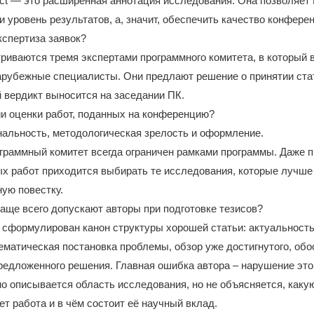
act — это расширенная аннотация исследования. Она позволяет
и уровень результатов, а, значит, обеспечить качество конферен
кспертиза заявок?
риваются тремя экспертами программного комитета, в который 
арубежные специалисты. Они предлают решение о принятии ста
 вердикт выносится на заседании ПК.
и оценки работ, поданных на конференцию?
нальность, методологическая зрелость и оформление.
ограммный комитет всегда ограничен рамками программы. Даже 
х работ приходится выбирать те исследования, которые лучше
ую повестку.
аще всего допускают авторы при подготовке тезисов?
 сформулирован канон структуры хорошей статьи: актуальность
ематическая постановка проблемы, обзор уже достигнутого, об
редложенного решения. Главная ошибка автора – нарушение этог
о описывается область исследования, но не объясняется, каку
т работа и в чём состоит её научный вклад.