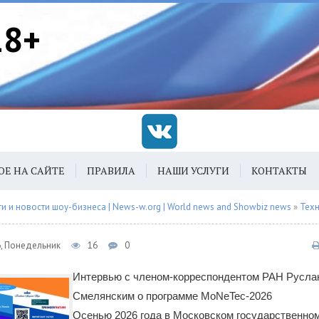
18+
ОЕ НА САЙТЕ
ПРАВИЛА
НАШИ УСЛУГИ
КОНТАКТЫ
 и новости шоу-бизнеса | News-w.org | World news and Showbiz news
»
Тех
6, Понедельник
16
0
Интервью с членом-корреспондентом РАН Русла
Смелянским о программе MoNeTec-2026
Осенью 2026 года в Московском государственно