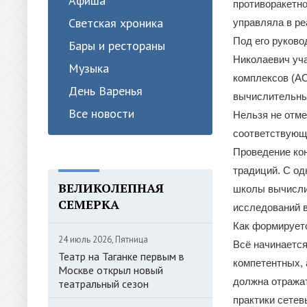
Афиша
противоракетно
Светская хроника
управляла в ре
Под его руков
Бары и рестораны
Николаевич уч
Музыка
комплексов (АС
День Варенья
вычислительны
Все новости
Нельзя не отме
соответствующ
Проведение кон
традиций. С о
ВЕЛИКОЛЕПНАЯ
школы вычисли
СЕМЕРКА
исследований 
Как формирует
24 июль 2026, Пятница
Всё начинается
Театр на Таганке первым в
компетентных, 
Москве открыл новый
должна отражат
театральный сезон
практики сетев