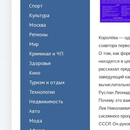
Спорт
Культура
Москва
Регионы
Королёва — од
Мир
соавтора перв
Криминал и ЧП
О том, как фор
находятся в це
Здоровье
рассказал пред
Кино
заведующий ка
Туризм и отдых
вычислительно
Технологии
Руслан Леонидо
Почему это ва
Недвижимость
Лев Николаеви
Авто
сисемного прог
Мода
СССР. Он руков