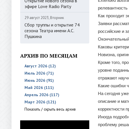
Открытие нового сезона в
Extended abstr
эфире Love Radio Party
релевантность 
Как проходит э
29 август 2023, Вторник
Заявки рассмат
Сбор труппы и открытие 74
сезона Театра имени А.С.
российские и з
Пушкина
Окончательный
Каковы критери
АРХИВ ПО МЕСЯЦАМ
Новизна, ориги
Кроме того, пр
Август 2026 (12)
уровне поданны
Июль 2026 (71)
отражают научн
Июнь 2026 (91)
Какие ошибки ч
Май 2026 (111)
На сегодня уже
Апрель 2026 (117)
описание и мат
Март 2026 (121)
Показать / скрыть весь архив
корректности п
Иногда подробн
проблему решае