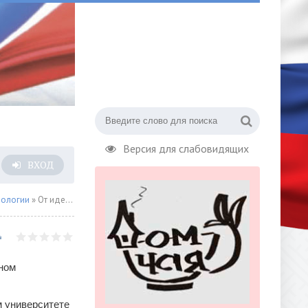
Версия для слабовидящих
ВХОД
нологии
» От идеи к докладу: как устроен научный отбор на конференциях
ном
м университете