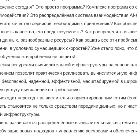
ожение сегодня? Это просто программа? Комплекс программ со 
имодействия? Это распределённая система взаимодействия AI-а
ечить качество сервисов, необходимых приложению? Как обесп
ность качества, его предсказуемость? Как распределять вычи
ки данных, разнообразные ресурсы? Как решать все эти пробле
ни, в условиях сумасшедших скоростей? Уже стало ясно, что б
обучения эти проблемы не решить!
ения ресурсами вычислительной инфраструктуры на основе алг
ением позволят практически реализовать вычислительную инф
 безопасной, надежной, эффективной, масштабируемой в широк
ю услугу вычисление по требованию.
исходит переход к вычислительно-ориентированным сетям (compu
 сеть становится не только средством передачи данных, но и час
й инфраструктуры.
тивно развиваются распределённые вычислительные системы и
ебующие новых подходов к управлению ресурсами и обеспечен