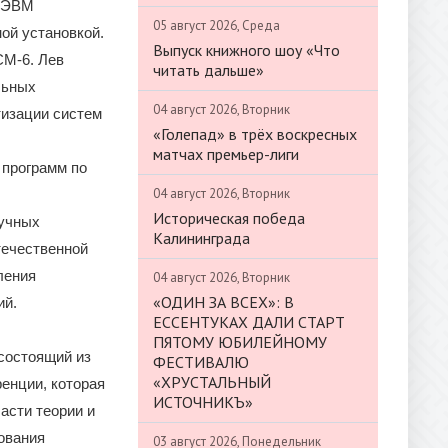
м ЭВМ
05 август 2026, Среда
ой установкой.
Выпуск книжного шоу «Что
СМ-6. Лев
читать дальше»
льных
04 август 2026, Вторник
тизации систем
«Голепад» в трёх воскресных
матчах премьер-лиги
 программ по
04 август 2026, Вторник
Историческая победа
аучных
Калининграда
течественной
ления
04 август 2026, Вторник
«ОДИН ЗА ВСЕХ»: В
ий.
ЕССЕНТУКАХ ДАЛИ СТАРТ
ПЯТОМУ ЮБИЛЕЙНОМУ
 состоящий из
ФЕСТИВАЛЮ
«ХРУСТАЛЬНЫЙ
енции, которая
ИСТОЧНИКЪ»
асти теории и
рования
03 август 2026, Понедельник