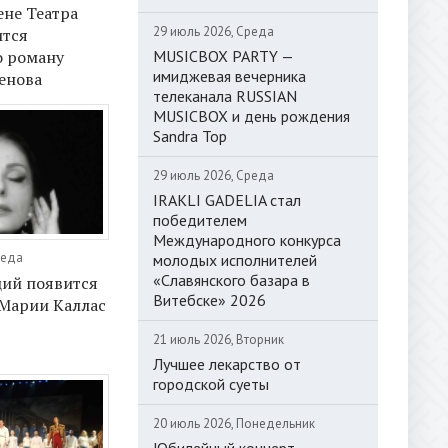
ене Театра
29 июль 2026, Среда
ится
MUSICBOX PARTY —
о роману
имиджевая вечерника
енова
телеканала RUSSIAN
MUSICBOX и день рождения
Sandra Top
29 июль 2026, Среда
IRAKLI GADELIA стал
победителем
Международного конкурса
реда
молодых исполнителей
«Славянского базара в
ций появится
Витебске» 2026
 Марии Каллас
21 июль 2026, Вторник
Лучшее лекарство от
городской суеты
20 июль 2026, Понедельник
Юбилейный концерт