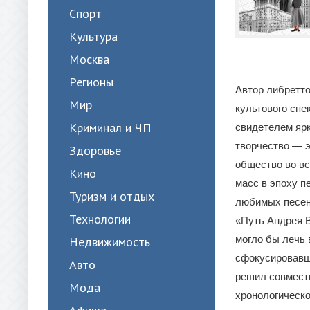
Спорт
Культура
Москва
Регионы
Автор либретто
Мир
культового спе
Криминал и ЧП
свидетелем ярк
творчество — э
Здоровье
общество во вс
Кино
масс в эпоху п
Туризм и отдых
любимых песен
Технологии
«Путь Андрея 
могло бы лечь 
Недвижимость
сфокусировавши
Авто
решил совмести
Мода
хронологическо