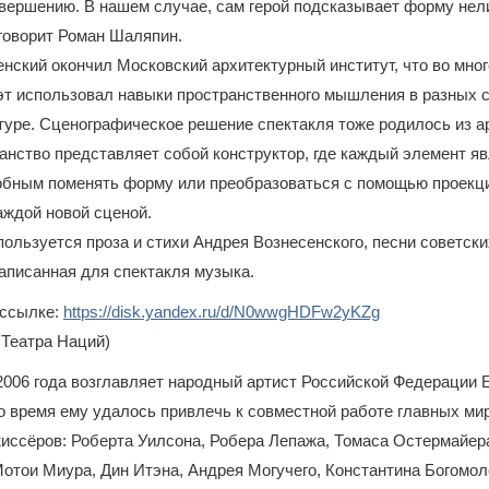
вершению. В нашем случае, сам герой подсказывает форму нел
говорит Роман Шаляпин.
нский окончил Московский архитектурный институт, что во мно
эт использовал навыки пространственного мышления в разных с
туре. Сценографическое решение спектакля тоже родилось из а
анство представляет собой конструктор, где каждый элемент я
обным поменять форму или преобразоваться с помощью проекци
аждой новой сценой.
пользуется проза и стихи Андрея Вознесенского, песни советск
аписанная для спектакля музыка.
 ссылке:
https://disk.yandex.ru/d/N0wwgHDFw2yKZg
 Театра Наций)
2006 года возглавляет народный артист Российской Федерации 
о время ему удалось привлечь к совместной работе главных ми
иссёров: Роберта Уилсона, Робера Лепажа, Томаса Остермайер
отои Миура, Дин Итэна, Андрея Могучего, Константина Богомол