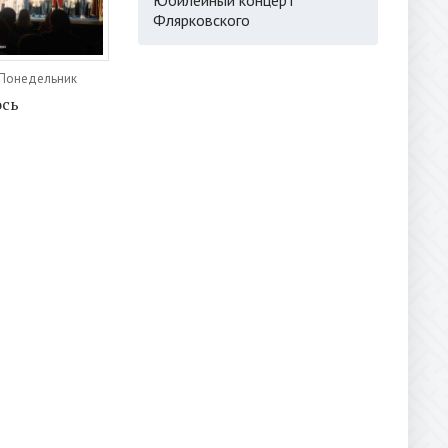
Флярковского
 Понедельник
ось