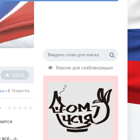
Версия для слабовидящих
ВХОД
ша
» В Театре Наций появится спектакль об Андрее Вознесенском
тоится
е всё…».