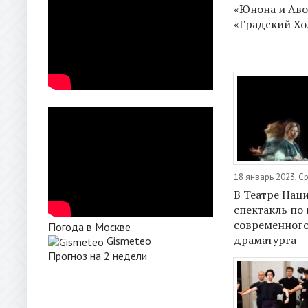
«Юнона и Аво
«Градский Хо
18 январь 2023, С
В Театре Нац
спектакль по 
современного
Погода в Москве
драматурга
Gismeteo
Прогноз на 2 недели