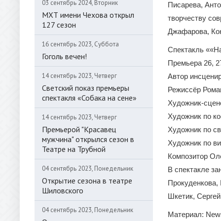
03 сентябрь 2024, Вторник
Писарева, Анто
МХТ имени Чехова открыл
творчеству сов
127 сезон
Джафарова, Ко
16 сентябрь 2023, Суббота
Спектакль ««Н
Гоголь вечен!
Премьера 26, 2
14 сентябрь 2023, Четверг
Автор инсцени
Светский показ премьеры
Режиссёр Рома
спектакля «Собака на сене»
Художник-сцен
Художник по к
14 сентябрь 2023, Четверг
Премьерой "Красавец
Художник по с
мужчина" открылся сезон в
Художник по в
Театре на Трубной
Композитор Ол
04 сентябрь 2023, Понедельник
В спектакле за
Открытие сезона в театре
Прокуденкова,
Шиловского
Шкетик, Сергей
04 сентябрь 2023, Понедельник
Материал: News