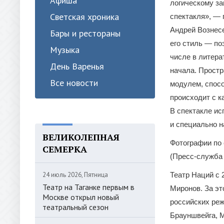
Афиша
логическому за
Светская хроника
спектакля», — 
Андрей Вознесе
Бары и рестораны
его стиль — по
Музыка
числе в литера
День Варенья
начала. Простр
Все новости
модулем, спос
происходит с к
В спектакле ис
и специально н
ВЕЛИКОЛЕПНАЯ
Фотографии по
СЕМЕРКА
(Пресс-служба
24 июль 2026, Пятница
Театр Наций с 
Театр на Таганке первым в
Миронов. За эт
Москве открыл новый
российских реж
театральный сезон
Брауншвейга, М