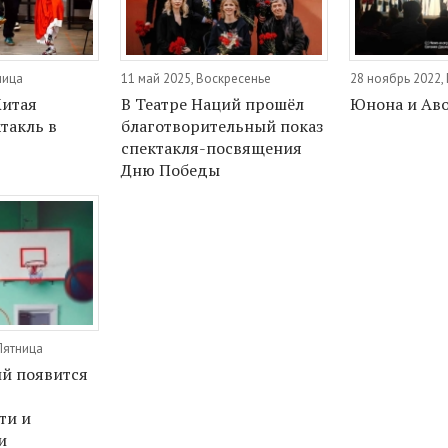
ница
11 май 2025, Воскресенье
28 ноябрь 2022,
Китая
В Театре Наций прошёл
Юнона и Ав
такль в
благотворительный показ
спектакля-посвящения
Дню Победы
Пятница
ий появится
ти и
и