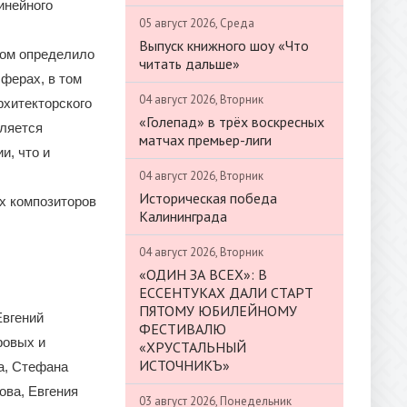
инейного
05 август 2026, Среда
Выпуск книжного шоу «Что
гом определило
читать дальше»
ферах, в том
04 август 2026, Вторник
рхитекторского
«Голепад» в трёх воскресных
вляется
матчах премьер-лиги
и, что и
04 август 2026, Вторник
Историческая победа
их композиторов
Калининграда
04 август 2026, Вторник
«ОДИН ЗА ВСЕХ»: В
ЕССЕНТУКАХ ДАЛИ СТАРТ
ПЯТОМУ ЮБИЛЕЙНОМУ
Евгений
ФЕСТИВАЛЮ
ровых и
«ХРУСТАЛЬНЫЙ
ИСТОЧНИКЪ»
а, Стефана
ова, Евгения
03 август 2026, Понедельник