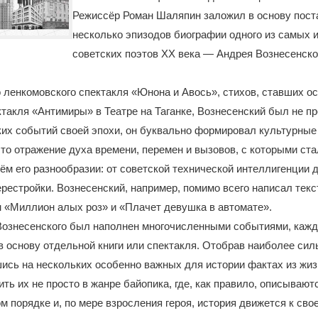
Режиссёр Роман Шаляпин заложил в основу пост
несколько эпизодов биографии одного из самых 
советских поэтов XX века — Андрея Вознесенско
 ленкомовского спектакля «Юнона и Авось», стихов, ставших о
ктакля «Антимиры» в Театре на Таганке, Вознесенский был не п
их событий своей эпохи, он буквально формировал культурные 
то отражение духа времени, перемен и вызовов, с которыми ст
ём его разнообразии: от советской технической интеллигенции 
ерестройки. Вознесенский, например, помимо всего написал тек
 «Миллион алых роз» и «Плачет девушка в автомате».
Вознесенского был наполнен многочисленными событиями, кажд
в основу отдельной книги или спектакля. Отобрав наиболее си
сь на нескольких особенно важных для истории фактах из жизн
ть их не просто в жанре байопика, где, как правило, описывают
м порядке и, по мере взросления героя, история движется к сво