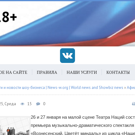
18+
ОЕ НА САЙТЕ
ПРАВИЛА
НАШИ УСЛУГИ
КОНТАКТЫ
 и новости шоу-бизнеса | News-w.org | World news and Showbiz news
»
Афи
25, Среда
15
0
26 и 27 января на малой сцене Театра Наций сос
премьера музыкально-драматического спектакля
«Вознесенский. Цветёт миндаль» из цикла «Наш