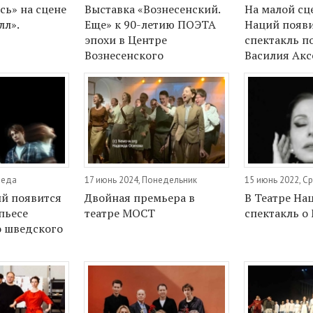
сь» на сцене
Выставка «Вознесенский.
На малой сц
лл».
Еще» к 90-летию ПОЭТА
Наций появ
эпохи в Центре
спектакль п
Вознесенского
Василия Акс
реда
17 июнь 2024, Понедельник
15 июнь 2022, С
ий появится
Двойная премьера в
В Театре На
пьесе
театре МОСТ
спектакль о
 шведского