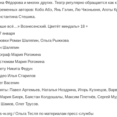
на Фёдорова и многих других. Театр регулярно обращается как к 
ременных авторов: Кобо Абэ, Янь Гэлин, Лю Чжэньюня, Аготы К
нстантина Стешика.
аше всё…» Вознесенский. Цветёт миндаль» 18 +
7 января
ровки Роман Шаляпин, Ольга Рыжкова
н Шаляпин
ограф Мария Рогожина
остюмам Мария Рогожина
вету Никита Федун
идео Илья Старилов
ег Васенин
няты: Павел Артемьев, Наталья Ноздрина, Игорь Кузнецов, Вар
 Мария Биорк, Баястан Колдошалы, Максим Плетнёв, Сергей Му
 Шамов, Олег Трусов.
-w.org / Ольга Тесля по материалам пресс-службы