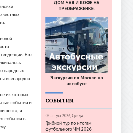
ДОМ ЧАЯ И КОФЕ НА
ановки
ПРЕОБРАЖЕНКЕ.
известных
го.
сновой
росто
тенденции. Его
алкивалось
до народных
Экскурсии по Москве на
сты всенародно
автобусе
ое из которых
СОБЫТИЯ
льные события и
и поэта, я
05 август 2026, Среда
ся события в
Грибной тур по итогам
ему
футбольного ЧМ 2026