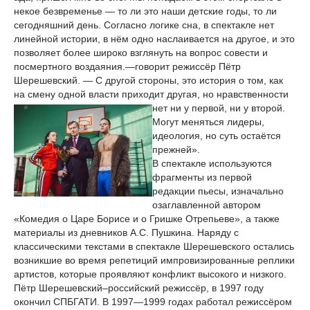
некое безвременье — то ли это наши детские годы, то ли
сегодняшний день. Согласно логике сна, в спектакле нет
линейной истории, в нём одно наслаивается на другое, и это
позволяет более широко взглянуть на вопрос совести и
посмертного воздаяния.—говорит режиссёр Пётр
Шерешевский. — С другой стороны, это история о том, как
на смену одной власти приходит другая, но нравственности
нет ни у первой,
ни у второй.
Могут меняться лидеры,
идеология, но суть остаётся
прежней».
В спектакле используются
фрагменты из первой
редакции пьесы, изначально
озаглавленной автором
«Комедия о Царе Борисе и о Гришке Отрепьеве», а также
материалы из дневников А.С. Пушкина. Наряду с
классическими текстами в спектакле Шерешевского остались
возникшие во время репетиций импровизированные реплики
артистов, которые проявляют конфликт высокого и низкого.
Пётр Шерешевский–российский режиссёр, в 1997 году
окончил СПБГАТИ. В 1997—1999 годах работал режиссёром