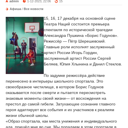
admin
1-12-2023, 22:06
15
Афиша
/
Все новости
15, 16, 17 декабря на основной сцене
Театра Наций состоится премьера
спектакля по исторической трагедии
Александра Пушкина «Борис Годунов».
Режиссёр — Пётр Шерешевский.
Главные роли исполнят заслуженный
артист России Игорь Гордин,
заслуженный артист России Сергей
Беляев, Юлия Хлынина и Данил Стеклов.
По задумке режиссёра действие
перенесено в интерьеры школьного спортзала. Это
своеобразное чистилище, в котором Борис Годунов
оказывается после смерти и пытается пересмотреть
знаковые моменты своей жизни— от восхождения на
престол до самой гибели. Затухающее сознание главного
героя адаптирует все события и их участников к реалиям
жизни обычной школы.
«Образ спортзала, как места унижения и индивидуального
ада, пришёл мне во сне. Мы попадаем в этом спортзале в