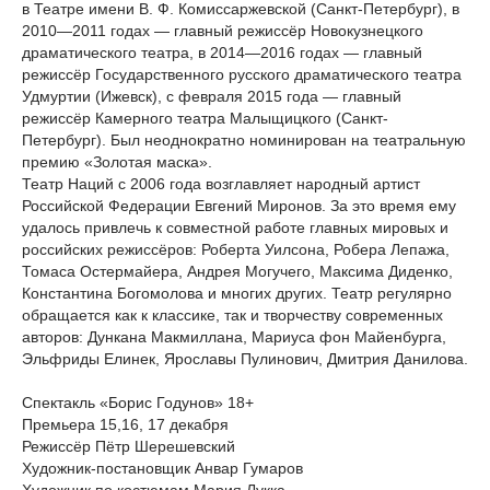
в Театре имени В. Ф. Комиссаржевской (Санкт-Петербург), в
2010—2011 годах — главный режиссёр Новокузнецкого
драматического театра, в 2014—2016 годах — главный
режиссёр Государственного русского драматического театра
Удмуртии (Ижевск), с февраля 2015 года — главный
режиссёр Камерного театра Малыщицкого (Санкт-
Петербург). Был неоднократно номинирован на театральную
премию «Золотая маска».
Театр Наций с 2006 года возглавляет народный артист
Российской Федерации Евгений Миронов. За это время ему
удалось привлечь к совместной работе главных мировых и
российских режиссёров: Роберта Уилсона, Робера Лепажа,
Томаса Остермайера, Андрея Могучего, Максима Диденко,
Константина Богомолова и многих других. Театр регулярно
обращается как к классике, так и творчеству современных
авторов: Дункана Макмиллана, Мариуса фон Майенбурга,
Эльфриды Елинек, Ярославы Пулинович, Дмитрия Данилова.
Спектакль «Борис Годунов» 18+
Премьера 15,16, 17 декабря
Режиссёр Пётр Шерешевский
Художник-постановщик Анвар Гумаров