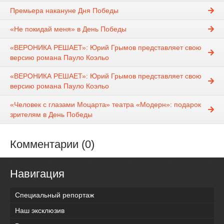
Премьера накануне Дня Победы
«Не покидай меня» в День Победы
«ВЕРОНИКА РЕШАЕТ»: Юрий Грымов представляет свою
версию романа Пауло Коэльо
«ВЕРОНИКА РЕШАЕТ»: Юрий Грымов представляет свою
версию романа Пауло Коэльо
«Человек с глазами Моцарта» театра «Модерн»: подарок
зрителям в День Победы
Комментарии (0)
Навигация
Специальный репортаж
Наш эксклюзив