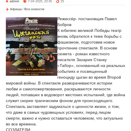
admin
7-04-2025, 20:45
25
Афиша
/
Все новости
Режиссёр- постановщик Павел
Бобров
К юбилею великой Победы театр
вновь обратился к теме борьбы с
фашизмом, подготовив новое
прочтение спектакля. В основе
сюжета - роман известного
писателя Захария Станку
«Табор», основанный на реальных
событиях и посвященный
геноциду цыган во время Второй
мировой войны. В спектакле разворачиваются истории
любви и самопожертвования, раскрываются личности
людей, попавших в водоворот жестоких испытаний, где война
служит скорее трагическим фоном для происходящего.
Спектакль заставляет задуматься о ценности жизни, о том,
что даже в самых чудовищных условиях, перед лицом
смерти, важно и нужно оставаться человеком, что актуально
во все времена.
СОЗДАТЕЛИ: