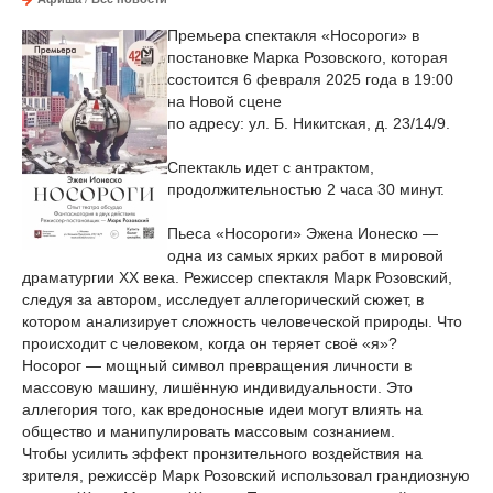
Премьера спектакля «Носороги» в
постановке Марка Розовского, которая
состоится 6 февраля 2025 года в 19:00
на Новой сцене
по адресу: ул. Б. Никитская, д. 23/14/9.
Спектакль идет с антрактом,
продолжительностью 2 часа 30 минут.
Пьеса «Носороги» Эжена Ионеско —
одна из самых ярких работ в мировой
драматургии XX века. Режиссер спектакля Марк Розовский,
следуя за автором, исследует аллегорический сюжет, в
котором анализирует сложность человеческой природы. Что
происходит с человеком, когда он теряет своё «я»?
Носорог — мощный символ превращения личности в
массовую машину, лишённую индивидуальности. Это
аллегория того, как вредоносные идеи могут влиять на
общество и манипулировать массовым сознанием.
Чтобы усилить эффект пронзительного воздействия на
зрителя, режиссёр Марк Розовский использовал грандиозную