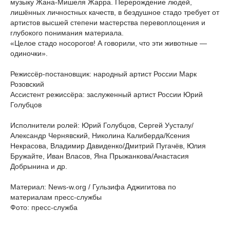
музыку Жана-Мишеля Жарра. Перерождение людей,
лишённых личностных качеств, в бездушное стадо требует от
артистов высшей степени мастерства перевоплощения и
глубокого понимания материала.
«Целое стадо носорогов! А говорили, что эти животные —
одиночки».
Режиссёр-постановщик: народный артист России Марк
Розовский
Ассистент режиссёра: заслуженный артист России Юрий
Голубцов
Исполнители ролей: Юрий Голубцов, Сергей Уусталу/
Александр Чернявский, Николина Калиберда/Ксения
Некрасова, Владимир Давиденко/Дмитрий Пугачёв, Юлия
Бружайте, Иван Власов, Яна Прыжанкова/Анастасия
Добрынина и др.
Материал: News-w.org / Гульзифа Аджигитова по
материалам пресс-службы
Фото: пресс-служба