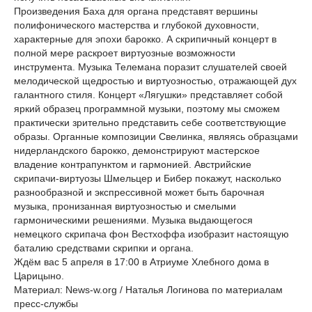
Произведения Баха для органа представят вершины
полифонического мастерства и глубокой духовности,
характерные для эпохи барокко. А скрипичный концерт в
полной мере раскроет виртуозные возможности
инструмента. Музыка Телемана поразит слушателей своей
мелодической щедростью и виртуозностью, отражающей дух
галантного стиля. Концерт «Лягушки» представляет собой
яркий образец программной музыки, поэтому мы сможем
практически зрительно представить себе соответствующие
образы. Органные композиции Свелинка, являясь образцами
нидерландского барокко, демонстрируют мастерское
владение контрапунктом и гармонией. Австрийские
скрипачи-виртуозы Шмельцер и Бибер покажут, насколько
разнообразной и экспрессивной может быть барочная
музыка, пронизанная виртуозностью и смелыми
гармоническими решениями. Музыка выдающегося
немецкого скрипача фон Вестхоффа изобразит настоящую
баталию средствами скрипки и органа.
Ждём вас 5 апреля в 17:00 в Атриуме Хлебного дома в
Царицыно.
Материал: News-w.org / Наталья Логинова по материалам
пресс-службы