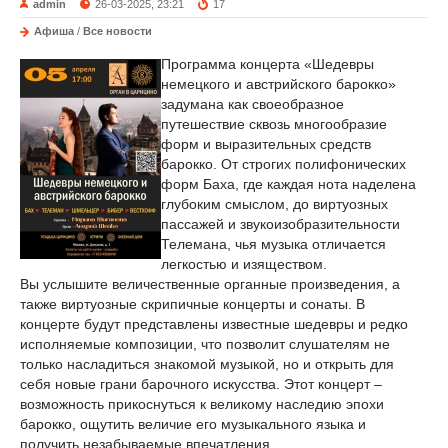
admin
26-03-2025, 23:21
17
Афиша
/
Все новости
Программа концерта «Шедевры
немецкого и австрийского барокко»
задумана как своеобразное
путешествие сквозь многообразие
форм и выразительных средств
барокко. От строгих полифонических
форм Баха, где каждая нота наделена
глубоким смыслом, до виртуозных
пассажей и звукоизобразительности
Телемана, чья музыка отличается
легкостью и изяществом.
Вы услышите величественные органные произведения, а
также виртуозные скрипичные концерты и сонаты. В
концерте будут представлены известные шедевры и редко
исполняемые композиции, что позволит слушателям не
только насладиться знакомой музыкой, но и открыть для
себя новые грани барочного искусства. Этот концерт –
возможность прикоснуться к великому наследию эпохи
барокко, ощутить величие его музыкального языка и
получить незабываемые впечатления.