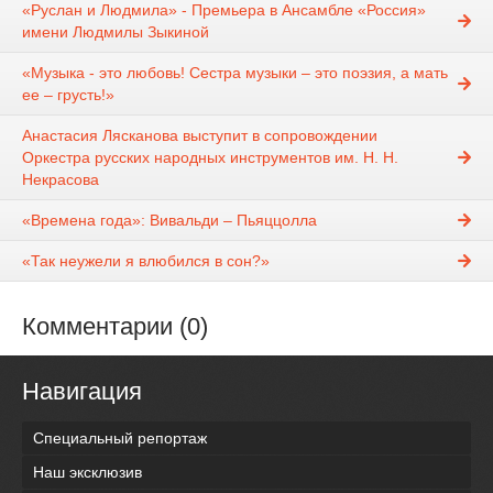
«Руслан и Людмила» - Премьера в Ансамбле «Россия»
имени Людмилы Зыкиной
«Музыка - это любовь! Сестра музыки – это поэзия, а мать
ее – грусть!»
Анастасия Лясканова выступит в сопровождении
Оркестра русских народных инструментов им. Н. Н.
Некрасова
«Времена года»: Вивальди – Пьяццолла
«Так неужели я влюбился в сон?»
Комментарии (0)
Навигация
Специальный репортаж
Наш эксклюзив