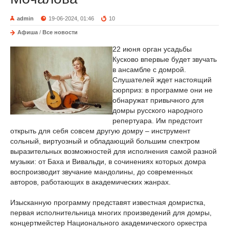
admin
19-06-2024, 01:46
10
Афиша
/
Все новости
22 июня орган усадьбы
Кусково впервые будет звучать
в ансамбле с домрой.
Слушателей ждет настоящий
сюрприз: в программе они не
обнаружат привычного для
домры русского народного
репертуара. Им предстоит
открыть для себя совсем другую домру – инструмент
сольный, виртуозный и обладающий большим спектром
выразительных возможностей для исполнения самой разной
музыки: от Баха и Вивальди, в сочинениях которых домра
воспроизводит звучание мандолины, до современных
авторов, работающих в академических жанрах.
Изысканную программу представят известная домристка,
первая исполнительница многих произведений для домры,
концертмейстер Национального академического оркестра