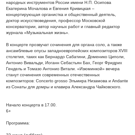
народных инструментов России имени Н.П. Осипова
Екатерина Мочалова и Евгения Кривицкая –
концертирующая органистка и общественный деятель,
доктор искусствоведения, профессор Московской
консерватории, автор научных работ и главный редактор
журнала «Музыкальная жизнь».
В концерте прозвучат сочинения для органа соло, а также
ансамблевые опусы западноевропейских композиторов XVIII
столетия, таких как Бернардо Сабатини, Доменико Циполи,
Антонио Вивальди, Иоганн Себастьян Бах, Георг Фридрих
Гендель и Томазо Антонио Витали. «Изюминкой» вечера
станут сочинения современных отечественных
композиторов: Concerto grosso Эльмира Низамова и Andante
из Сонаты для домры и клавира Александра Чайковского.
Начало концерта в 17.00.
6+
Программа: