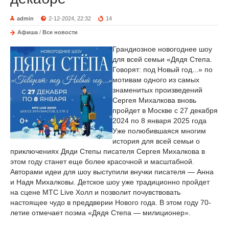
admin
2-12-2024, 22:32
14
Афиша
/
Все новости
Грандиозное новогоднее шоу
для всей семьи «Дядя Степа.
Говорят: под Новый год...» по
мотивам одного из самых
знаменитых произведений
Сергея Михалкова вновь
пройдет в Москве с 27 декабря
2024 по 8 января 2025 года
Уже полюбившаяся многим
история для всей семьи о
приключениях Дяди Степы писателя Сергея Михалкова в
этом году станет еще более красочной и масштабной.
Авторами идеи для шоу выступили внучки писателя — Анна
и Надя Михалковы. Детское шоу уже традиционно пройдет
на сцене МТС Live Холл и позволит почувствовать
настоящее чудо в преддверии Нового года. В этом году 70-
летие отмечает поэма «Дядя Степа — милиционер».