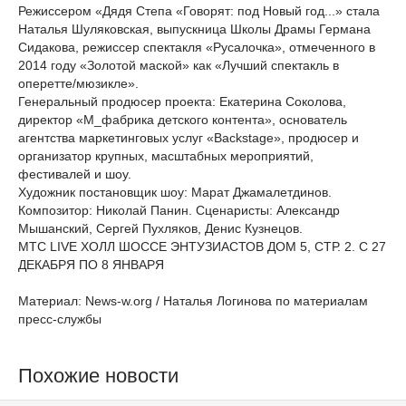
Режиссером «Дядя Степа «Говорят: под Новый год...» стала
Наталья Шуляковская, выпускница Школы Драмы Германа
Сидакова, режиссер спектакля «Русалочка», отмеченного в
2014 году «Золотой маской» как «Лучший спектакль в
оперетте/мюзикле».
Генеральный продюсер проекта: Екатерина Соколова,
директор «М_фабрика детского контента», основатель
агентства маркетинговых услуг «Backstage», продюсер и
организатор крупных, масштабных мероприятий,
фестивалей и шоу.
Художник постановщик шоу: Марат Джамалетдинов.
Композитор: Николай Панин. Сценаристы: Александр
Мышанский, Сергей Пухляков, Денис Кузнецов.
МТС LIVE ХОЛЛ ШОССЕ ЭНТУЗИАСТОВ ДОМ 5, СТР. 2. С 27
ДЕКАБРЯ ПО 8 ЯНВАРЯ
Материал: News-w.org / Наталья Логинова по материалам
пресс-службы
Похожие новости