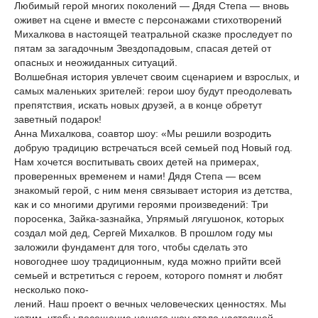
Любимый герой многих поколений — Дядя Степа — вновь
оживет на сцене и вместе с персонажами стихотворений
Михалкова в настоящей театральной сказке проследует по
пятам за загадочным Звездопадовым, спасая детей от
опасных и неожиданных ситуаций.
Волшебная история увлечет своим сценарием и взрослых, и
самых маленьких зрителей: герои шоу будут преодолевать
препятствия, искать новых друзей, а в конце обретут
заветный подарок!
Анна Михалкова, соавтор шоу: «Мы решили возродить
добрую традицию встречаться всей семьей под Новый год.
Нам хочется воспитывать своих детей на примерах,
проверенных временем и нами! Дядя Степа — всем
знакомый герой, с ним меня связывает история из детства,
как и со многими другими героями произведений: Три
поросенка, Зайка-зазнайка, Упрямый лягушонок, которых
создал мой дед, Сергей Михалков. В прошлом году мы
заложили фундамент для того, чтобы сделать это
новогоднее шоу традиционным, куда можно прийти всей
семьей и встретиться с героем, которого помнят и любят
несколько поко-
лений. Наш проект о вечных человеческих ценностях. Мы