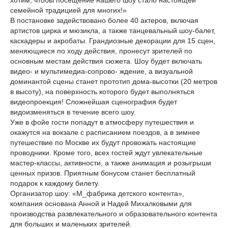
хотим, чтобы посещение нашего шоу стало настоящей
семейной традицией для многих!»
В постановке задействовано более 40 актеров, включая
артистов цирка и мюзикла, а также танцевальный шоу-балет,
каскадеры и акробаты. Грандиозные декорации для 15 сцен,
меняющиеся по ходу действия, пронесут зрителей по
основным местам действия сюжета. Шоу будет включать
видео- и мультимедиа-сопрово- ждение, а визуальной
доминантой сцены станет прототип дома-высотки (20 метров
в высоту), на поверхность которого будет выполняться
видеопроекция! Сложнейшая сценография будет
видоизменяться в течение всего шоу.
Уже в фойе гости попадут в атмосферу путешествия и
окажутся на вокзале с расписанием поездов, а в зимнее
путешествие по Москве их будут провожать настоящие
проводники. Кроме того, всех гостей ждут увлекательные
мастер-классы, активности, а также анимация и розыгрыши
ценных призов. Приятным бонусом станет бесплатный
подарок к каждому билету.
Организатор шоу: «М_фабрика детского контента»,
компания основана Анной и Надей Михалковыми для
производства развлекательного и образовательного контента
для больших и маленьких зрителей.