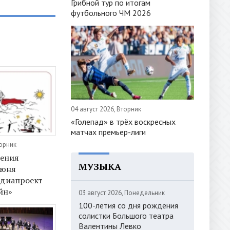
Грибной тур по итогам
футбольного ЧМ 2026
04 август 2026, Вторник
«Голепад» в трёх воскресных
матчах премьер-лиги
торник
дения
МУЗЫКА
июня
едиапроект
йн»
03 август 2026, Понедельник
100-летия со дня рождения
солистки Большого театра
Валентины Левко