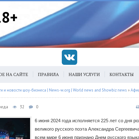
18+
ОЕ НА САЙТЕ
ПРАВИЛА
НАШИ УСЛУГИ
КОНТАКТЫ
 и новости шоу-бизнеса | News-w.org | World news and Showbiz news
»
Афи
Среда
32
0
6 июня 2024 года исполняется 225 лет со дня р
великого русского поэта Александра Сергеевич
всем мире 6 июня признано Днем русского языка,