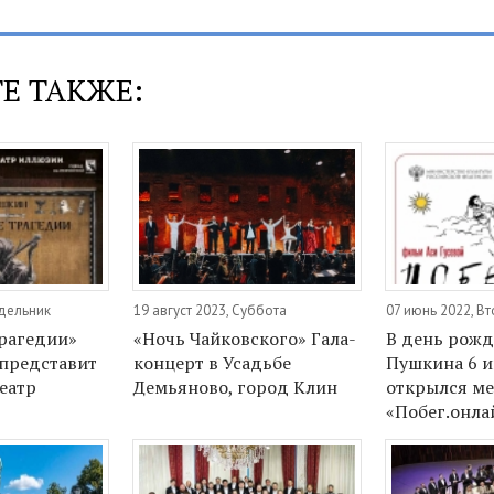
Е ТАКЖЕ:
едельник
19 август 2023, Суббота
07 июнь 2022, В
рагедии»
«Ночь Чайковского» Гала-
В день рож
 представит
концерт в Усадьбе
Пушкина 6 
еатр
Демьяново, город Клин
открылся м
«Побег.онла