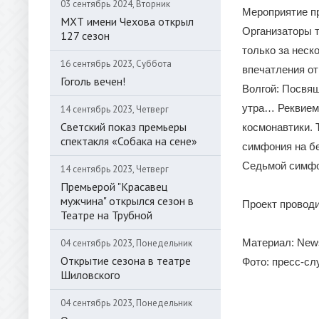
03 сентябрь 2024, Вторник
Мероприятие п
МХТ имени Чехова открыл
Организаторы т
127 сезон
только за неск
16 сентябрь 2023, Суббота
впечатления от
Гоголь вечен!
Волгой: Посвящ
утра… Реквием 
14 сентябрь 2023, Четверг
Светский показ премьеры
космонавтики. 
спектакля «Собака на сене»
симфония на бе
Седьмой симфо
14 сентябрь 2023, Четверг
Премьерой "Красавец
мужчина" открылся сезон в
Проект провод
Театре на Трубной
Материал: News
04 сентябрь 2023, Понедельник
Открытие сезона в театре
Фото: пресс-с
Шиловского
04 сентябрь 2023, Понедельник