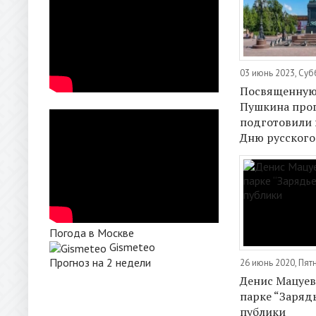
03 июнь 2023, Суб
Посвященную
Пушкина про
подготовили 
Дню русского
Погода в Москве
Gismeteo
Прогноз на 2 недели
26 июнь 2020, Пят
Денис Мацуев
парке “Зарядь
публики