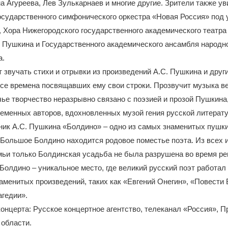
а Агуреева, Лев Зулькарнаев и многие другие. Зрители также ув
осударственного симфонического оркестра «Новая Россия» под
Хора Нижегородского государственного академического театра
. Пушкина и Государственного академического ансамбля народн
а.
 звучать стихи и отрывки из произведений А.С. Пушкина и друг
все времена посвящавших ему свои строки. Прозвучит музыка в
чье творчество неразрывно связано с поэзией и прозой Пушкина,
еменных авторов, вдохновленных музой гения русской литерат
ник А.С. Пушкина «Болдино» – одно из самых знаменитых пушк
 Большое Болдино находится родовое поместье поэта. Из всех 
мьи только Болдинская усадьба не была разрушена во время р
Болдино – уникальное место, где великий русский поэт работа
аменитых произведений, таких как «Евгений Онегин», «Повести 
гедии».
онцерта: Русское концертное агентство, телеканал «Россия», 
 области.