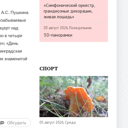
«Симфонический оркестр,
грандиозные декорации,
 А.С. Пушкина
живая лошадь»
незабываемые
03 август 2026, Понедельник
нцерт над
3D-панорамки
но в четыре
е»; «День
нинградская
ия знаменитой
СПОРТ
Обсудить
05 август 2026, Среда