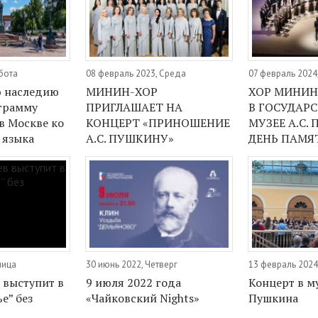
бота
08 февраль 2023, Среда
07 февраль 2024
 наследию
МИНИН-ХОР
ХОР МИНИН
грамму
ПРИГЛАШАЕТ НА
В ГОСУДАР
в Москве ко
КОНЦЕРТ «ПРИНОШЕНИЕ
МУЗЕЕ А.С.
 языка
А.С. ПУШКИНУ»
ДЕНЬ ПАМЯ
ница
30 июнь 2022, Четверг
13 февраль 2024
 выступит в
9 июля 2022 года
Концерт в му
е” без
«Чайковский Nights»
Пушкина