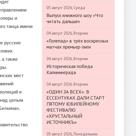
идят
05 август 2026, Среда
 управлением
Выпуск книжного шоу «Что
 оперы и
читать дальше»
ого танца имени
04 август 2026, Вторник
«Голепад» в трёх воскресных
их русских
матчах премьер-лиги
еликих
04 август 2026, Вторник
 а также
Историческая победа
уры.
Калининграда
инских мест
имений
04 август 2026, Вторник
«ОДИН ЗА ВСЕХ»: В
еволюций и
ЕССЕНТУКАХ ДАЛИ СТАРТ
л над целым
ПЯТОМУ ЮБИЛЕЙНОМУ
Белкина»,
ФЕСТИВАЛЮ
«ХРУСТАЛЬНЫЙ
ИСТОЧНИКЪ»
Правительство
03 август 2026, Понедельник