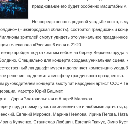
празднование его будет особенно масштабным.
Непосредственно в родовой усадьбе поэта, в м
олдино» (Нижегородская область), состоится грандиозный конц
иллионы зрителей смогут увидеть это уникальное праздничное
ции телеканала «Россия» 6 июня в 21:20.
вечер пройдет под открытым небом на берегу Верхнего пруда в
олдино. Специально для концерта создана уникальная сцена, 
 естественный ландшафт музея и дополняет композицию усадьб
вое решение поддержит атмосферу грандиозного празднества.
м руководителем концерта выступит народный артист СССР, Ге
дерации, маэстро Юрий Башмет.
рта – Дарья Златопольская и Андрей Малахов.
берегу пруда примут участие знаменитые и любимые артисты, с
енский, Евгений Миронов, Марина Неёлова, Ирина Пегова, Нат
рина Купченко, Станислав Любшин, Евгений Ткачук, Эмир Куст