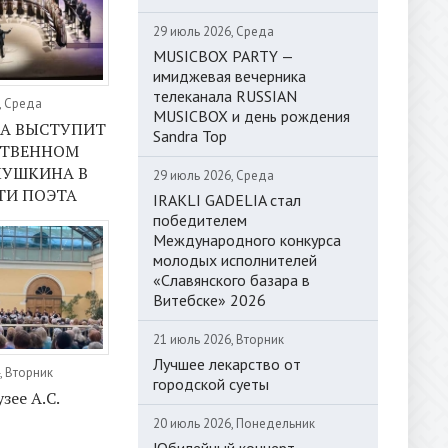
29 июль 2026, Среда
MUSICBOX PARTY —
имиджевая вечерника
телеканала RUSSIAN
, Среда
MUSICBOX и день рождения
А ВЫСТУПИТ
Sandra Top
СТВЕННОМ
 ПУШКИНА В
29 июль 2026, Среда
ТИ ПОЭТА
IRAKLI GADELIA стал
победителем
Международного конкурса
молодых исполнителей
«Славянского базара в
Витебске» 2026
21 июль 2026, Вторник
Лучшее лекарство от
, Вторник
городской суеты
зее А.С.
20 июль 2026, Понедельник
Юбилейный концерт