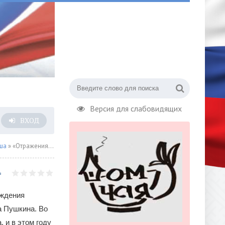
Версия для слабовидящих
ВХОД
ша
» «Отражения»: торжественный концерт к 225-летию А.С. Пушкина в музее-заповеднике Болдино
ождения
а Пушкина. Во
 и в этом году