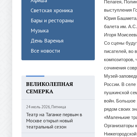
Афиша
Пелагея, Полин
Светская хроника
выступления Г
Юрия Башмета, 
Бары и рестораны
балета им. А.С
Музыка
Игоря Моисеев
День Варенья
Со сцены будут
Все новости
писателей, во 
композиторов, 
сочинения совр
Музей-заповед
ВЕЛИКОЛЕПНАЯ
России. В селе
СЕМЕРКА
пушкинской се
войн. Большое 
24 июль 2026, Пятница
рядом своих зн
Театр на Таганке первым в
«Маленькие тра
Москве открыл новый
Организаторы к
театральный сезон
Нижегородской