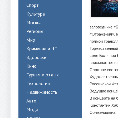
Спорт
Культура
Москва
заповеднике «Б
Регионы
«Отражения». М
Мир
прямой трансля
Криминал и ЧП
Торжественный 
селе Большое Б
Здоровье
вписывается в
Кино
Сложное свето
Туризм и отдых
Художественны
Технологии
Российской Фе
Ведущие конце
Недвижимость
В концерте на 
Авто
Константин Хаб
Мода
Солженицына, И