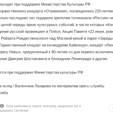
роходит при поддержке Министерства Культуры РФ
оржественного концерта «Отражения», посвященного 225-летию
олько последних лет подарили зрителям телеканала «Россия» 
 целой череды ярких культурных событий, в числе которых «Ко
ение русской провинции» в Плёсе; Акция Памяти «22 июня, ров
Роберта Рождественского» над Москвой-рекой в парке «Зарядь
Торжественный концерт на космодроме Байконур»; концерт «Ле
регу Невы», приуроченный к 80-летию со дня первого исполнен
нии Дмитрия Шостаковича в блокадном Ленинграде и другие.
ится при поддержке Министерства культуры РФ
-w.org / Валентина Лазарева по материалам пресс-службы
лужба