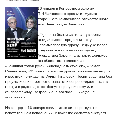
16 января в Концертном зале им.
П.И.Чайковского прозвучит музыка
старейшего композитора отечественного
кино Александра Зацепина.
«Где-то на белом свете..» - уверены,
каждый сможет продолжить эту
незамысловатую фразу. Ведь уже более
полувека вся страна знает музыку
Александра Зацепина из таких фильмов,
как «Кавказская пленница»,
«Бриллиантовая рука», «Двенадцать стульев», «Земля
Санникова», «31 июня» и многие другие, включая песни для
известной примадонны Аллы Пугачевой. Песни Зацепина без
преувеличения поет вся страна, они сопровождают нас и в
горе, и в радости, способствуют праздничному или
философскому настроению, а главное – никогда не
устаревают.
На концерте 16 января знаменитые хиты прозвучат в
блистательном исполнении. В качестве солистов выступят