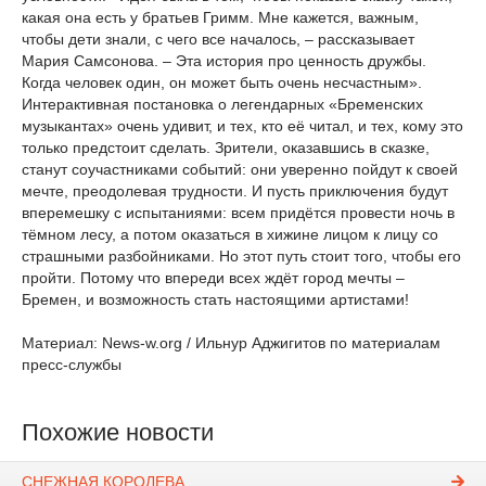
какая она есть у братьев Гримм. Мне кажется, важным,
чтобы дети знали, с чего все началось, – рассказывает
Мария Самсонова. – Эта история про ценность дружбы.
Когда человек один, он может быть очень несчастным».
Интерактивная постановка о легендарных «Бременских
музыкантах» очень удивит, и тех, кто её читал, и тех, кому это
только предстоит сделать. Зрители, оказавшись в сказке,
станут соучастниками событий: они уверенно пойдут к своей
мечте, преодолевая трудности. И пусть приключения будут
вперемешку с испытаниями: всем придётся провести ночь в
тёмном лесу, а потом оказаться в хижине лицом к лицу со
страшными разбойниками. Но этот путь стоит того, чтобы его
пройти. Потому что впереди всех ждёт город мечты –
Бремен, и возможность стать настоящими артистами!
Материал: News-w.org / Ильнур Аджигитов по материалам
пресс-службы
Похожие новости
СНЕЖНАЯ КОРОЛЕВА