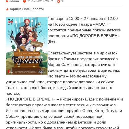
admin
21-12-2023, 20:52
9
Афиша
/
Все новости
4 января в 13:00 и 27 января в 12:00
на Новой сцене Театра «МОСТ»
состоятся премьерные показы детской
постановки «ПО ДОРОГЕ В БРЕМЕН»
(6+).
Спектакль-путешествие в мир сказок
братьев Гримм представит режиссёр
Мария Самсонова, которая считает
важным дать почувствовать зрителям,
что театр – это по-настоящему
уникальное событие, которое происходит здесь и сейчас.
Театр – это волшебство, и каждый зритель является его
частью.
«ПО ДОРОГЕ В БРЕМЕН» – инсценировка, где с почтением и
бережностью пересказывается текст великих сказочников.
Известная на весь мир история дружбы Осла, Кота, Петуха и
Собаки представлена во всей своей первозданной
оригинальности, но с добавлением фантазии и доли
условности. «Идея была в том, чтобы показать сказку такой,