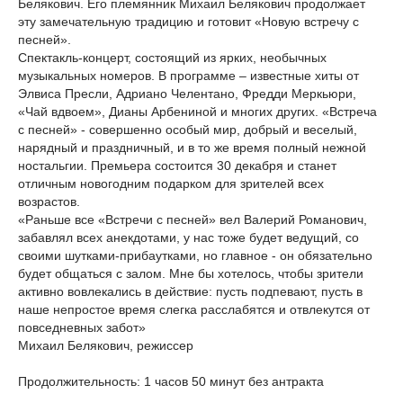
Белякович. Его племянник Михаил Белякович продолжает
эту замечательную традицию и готовит «Новую встречу с
песней».
Спектакль-концерт, состоящий из ярких, необычных
музыкальных номеров. В программе – известные хиты от
Элвиса Пресли, Адриано Челентано, Фредди Меркьюри,
«Чай вдвоем», Дианы Арбениной и многих других. «Встреча
с песней» - совершенно особый мир, добрый и веселый,
нарядный и праздничный, и в то же время полный нежной
ностальгии. Премьера состоится 30 декабря и станет
отличным новогодним подарком для зрителей всех
возрастов.
«Раньше все «Встречи с песней» вел Валерий Романович,
забавлял всех анекдотами, у нас тоже будет ведущий, со
своими шутками-прибаутками, но главное - он обязательно
будет общаться с залом. Мне бы хотелось, чтобы зрители
активно вовлекались в действие: пусть подпевают, пусть в
наше непростое время слегка расслабятся и отвлекутся от
повседневных забот»
Михаил Белякович, режиссер
Продолжительность: 1 часов 50 минут без антракта