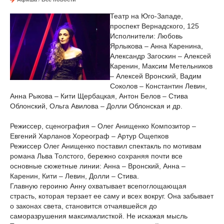
Театр на Юго-Западе,
проспект Вернадского, 125
Исполнители: Любовь
Ярлыкова – Анна Каренина,
Александр Загоскин – Алексей
Каренин, Максим Метельников
– Алексей Вронский, Вадим
Соколов – Константин Левин,
Анна Рыкова – Кити Щербацкая, Антон Белов – Стива
Облонский, Ольга Авилова – Долли Облонская и др.
Режиссер, сценография – Олег Анищенко Композитор –
Евгений Харланов Хореограф – Артур Ощепков
Режиссер Олег Анищенко поставил спектакль по мотивам
романа Льва Толстого, бережно сохраняя почти все
основные сюжетные линии: Анна – Вронский, Анна –
Каренин, Кити – Левин, Долли – Стива.
Главную героиню Анну охватывает всепоглощающая
страсть, которая терзает ее саму и всех вокруг. Она забывает
о законах света, становится отчаявшейся до
саморазрушения максималисткой. Не искажая мысль