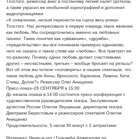
Толстого, режиссер внес в постановку легкий налет гротеска,
а также украсил ее необычной хореографией и дополнил
видеопроекциями.
«К сожалению, нельзя перенести на сцену весь роман
Толстого. Нас интересовало в первую очередь такое явление
как любовь. Мы сосредоточились именно на любовных
линиях. Такие понятия как «уважение», «дружба»,
«предательство» мы все понимаем примерно одинаково,
чего не сказать о таком слове как «любовь». Все трактуют ее
по-разному. Почему одних любовь делает счастливыми,
других – несчастными, третьих – вообще бросает на рельсы?
Вот об этом мы хотели «поговорить» в нашем спектакле: что
такое любовь для Анны, Вронского, Каренина, Левина, Кити,
Стивы, Долли?» Режиссер Олег Анищенко
Пресс-показ–29 СЕНТЯБРЯ в 15:00
До начала показа в 14:00 состоится пресс-конференция с
художественном руководителем театра, Заслуженным
артистом России Олегом Леушиным, директором театра
Дмитрием Берестовым и режиссером спектакля Олегом
Анищенко.
Продолжительность: 5 часов 30 минут с 2 антрактами
Материал: News-w.org / Гульзифа Аджигитова по