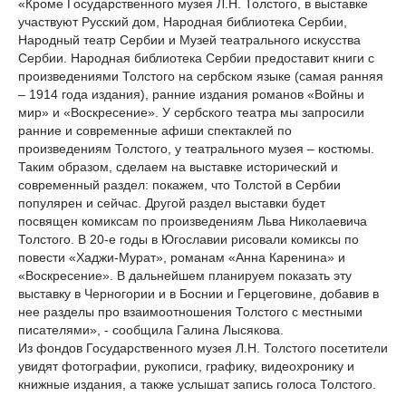
«Кроме Государственного музея Л.Н. Толстого, в выставке
участвуют Русский дом, Народная библиотека Сербии,
Народный театр Сербии и Музей театрального искусства
Сербии. Народная библиотека Сербии предоставит книги с
произведениями Толстого на сербском языке (самая ранняя
– 1914 года издания), ранние издания романов «Войны и
мир» и «Воскресение». У сербского театра мы запросили
ранние и современные афиши спектаклей по
произведениям Толстого, у театрального музея – костюмы.
Таким образом, сделаем на выставке исторический и
современный раздел: покажем, что Толстой в Сербии
популярен и сейчас. Другой раздел выставки будет
посвящен комиксам по произведениям Льва Николаевича
Толстого. В 20-е годы в Югославии рисовали комиксы по
повести «Хаджи-Мурат», романам «Анна Каренина» и
«Воскресение». В дальнейшем планируем показать эту
выставку в Черногории и в Боснии и Герцеговине, добавив в
нее разделы про взаимоотношения Толстого с местными
писателями», - сообщила Галина Лысякова.
Из фондов Государственного музея Л.Н. Толстого посетители
увидят фотографии, рукописи, графику, видеохронику и
книжные издания, а также услышат запись голоса Толстого.