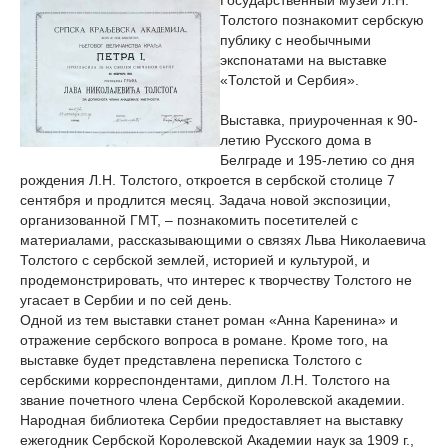
Государственный музей Л.Н.
Толстого познакомит сербскую
публику с необычными
экспонатами на выставке
«Толстой и Сербия».
Выставка, приуроченная к 90-
летию Русского дома в
Белграде и 195-летию со дня
рождения Л.Н. Толстого, откроется в сербской столице 7
сентября и продлится месяц. Задача новой экспозиции,
организованной ГМТ, – познакомить посетителей с
материалами, рассказывающими о связях Льва Николаевича
Толстого с сербской землей, историей и культурой, и
продемонстрировать, что интерес к творчеству Толстого не
угасает в Сербии и по сей день.
Одной из тем выставки станет роман «Анна Каренина» и
отражение сербского вопроса в романе. Кроме того, на
выставке будет представлена переписка Толстого с
сербскими корреспондентами, диплом Л.Н. Толстого на
звание почетного члена Сербской Королевской академии.
Народная библиотека Сербии предоставляет на выставку
ежегодник Сербской Королевской Академии наук за 1909 г.,