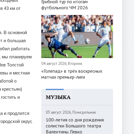
 погодных
Грибной тур по итогам
футбольного ЧМ 2026
в 43 км от
я. В основной
ет и большая
любил работать
о, мы планируем
04 август 2026, Вторник
Лев Толстой
«Голепад» в трёх воскресных
евы и местная
матчах премьер-лиги
аботой о
 крестьян)
МУЗЫКА
гостить и
03 август 2026, Понедельник
да и продлится
100-летия со дня рождения
ородской округ,
солистки Большого театра
Валентины Левко