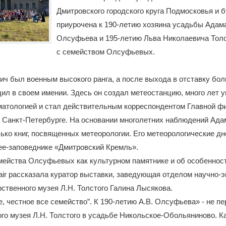
Дмитровского городского круга Подмосковья и 
приурочена к 190-летию хозяина усадьбы Адам
Олсуфьева и 195-летию Льва Николаевича Толс
с семейством Олсуфьевых.
ч был военным высокого ранга, а после выхода в отставку бо
ил в своем имении. Здесь он создал метеостанцию, много лет 
матологией и стал действительным корреспондентом Главной ф
в Санкт-Петербурге. На основании многолетних наблюдений Ад
ько книг, посвященных метеорологии. Его метеорологические дн
ее-заповеднике «Дмитровский Кремль».
мейства Олсуфьевых как культурном памятнике и об особенност
air рассказала куратор выставки, заведующая отделом научно-
ственного музея Л.Н. Толстого Галина Лысякова.
е, честное все семейство”. К 190-летию А.В. Олсуфьева» - не п
го музея Л.Н. Толстого в усадьбе Никольское-Обольяниново. Ка