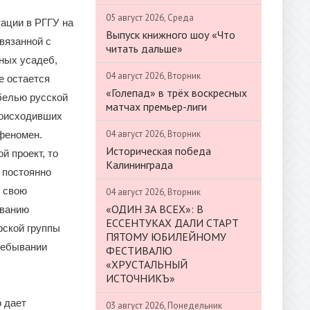
05 август 2026, Среда
тации в РГГУ на
Выпуск книжного шоу «Что
вязанной с
читать дальше»
ных усадеб,
04 август 2026, Вторник
е остается
«Голепад» в трёх воскресных
ыбелью русской
матчах премьер-лиги
роисходивших
04 август 2026, Вторник
 феномен.
Историческая победа
й проект, то
Калининграда
 постоянно
и свою
04 август 2026, Вторник
«ОДИН ЗА ВСЕХ»: В
иванию
ЕССЕНТУКАХ ДАЛИ СТАРТ
рской группы
ПЯТОМУ ЮБИЛЕЙНОМУ
ребывании
ФЕСТИВАЛЮ
«ХРУСТАЛЬНЫЙ
ИСТОЧНИКЪ»
о дает
03 август 2026, Понедельник