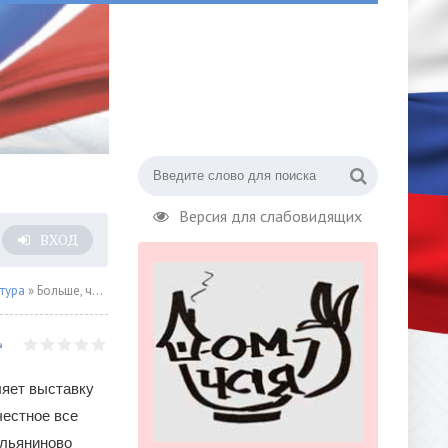
Версия для слабовидящих
ВХОД
тура
» Больше, чем выставка
ляет выставку
честное все
ольяниново