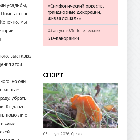
«Симфонический оркестр,
рии усадьбы,
грандиозные декорации,
. Помогают не
живая лошадь»
 Конечно, мы
03 август 2026, Понедельник
итории
3D-панорамки
ы
того, выставка
дения этой
СПОРТ
ого, но они
ть монтаж
раву, убрать
в. Когда мы
нь помогли с
 и сами
еской
05 август 2026, Среда