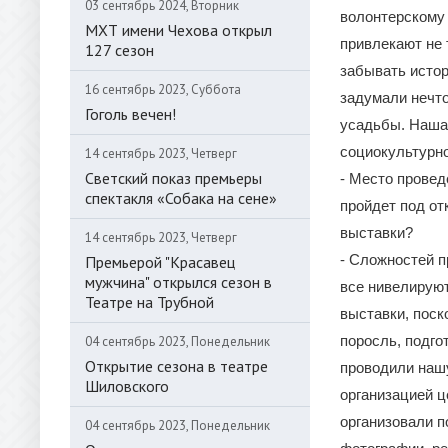
03 сентябрь 2024, Вторник
волонтерскому
МХТ имени Чехова открыл
привлекают не 
127 сезон
забывать истор
16 сентябрь 2023, Суббота
задумали нечто
Гоголь вечен!
усадьбы. Наша 
социокультурно
14 сентябрь 2023, Четверг
Светский показ премьеры
- Место провед
спектакля «Собака на сене»
пройдет под от
выставки?
14 сентябрь 2023, Четверг
- Сложностей п
Премьерой "Красавец
мужчина" открылся сезон в
все нивелирую
Театре на Трубной
выставки, поск
поросль, подго
04 сентябрь 2023, Понедельник
Открытие сезона в театре
проводили нашу
Шиловского
организацией ц
организовали п
04 сентябрь 2023, Понедельник