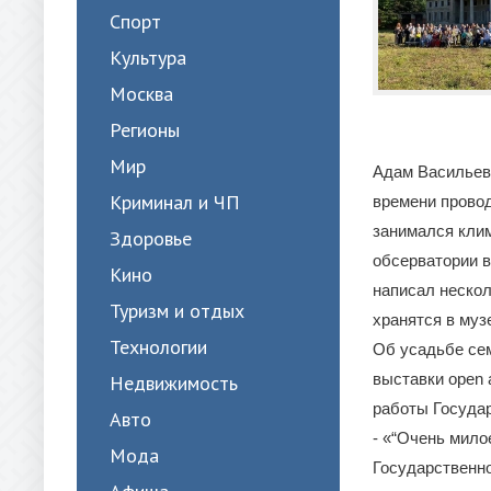
Спорт
Культура
Москва
Регионы
Мир
Адам Васильеви
Криминал и ЧП
времени провод
занимался кли
Здоровье
обсерватории 
Кино
написал нескол
Туризм и отдых
хранятся в муз
Технологии
Об усадьбе се
выставки open 
Недвижимость
работы Государ
Авто
- «“Очень мило
Мода
Государственно