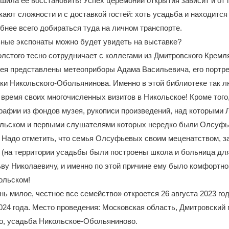
шила ее восстановить! Успех церемонии открытия зависит и от
кают сложности и с доставкой гостей: хоть усадьба и находится 
бнее всего добираться туда на личном транспорте.
ьные экспонаты можно будет увидеть на выставке?
олстого тесно сотрудничает с коллегами из Дмитровского Кремл
зея представлены метеоприборы Адама Васильевича, его портр
ки Никольского-Обольянинова. Именно в этой библиотеке так 
 время своих многочисленных визитов в Никольское! Кроме тог
рафии из фондов музея, рукописи произведений, над которыми 
ольском и первыми слушателями которых нередко были Олсуфь
 Надо отметить, что семья Олсуфьевых своим меценатством, з
(на территории усадьбы были построены школа и больница для
ву Николаевичу, и именно по этой причине ему было комфортно 
ольском!
ь милое, честное все семейство» откроется 26 августа 2023 го
2024 года. Место проведения: Московская область, Дмитровский г
о, усадьба Никольское-Обольяниново.