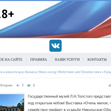
18+
ОЕ НА САЙТЕ
ПРАВИЛА
НАШИ УСЛУГИ
КОНТАКТЫ
 и новости шоу-бизнеса | News-w.org | World news and Showbiz news
»
Куль
, Вторник
3
0
Государственный музей Л.Н.Толстого представ
под открытым небом! Выставка «Очень милое, 
семейство» пройдет в усадьбе Никольское-Об