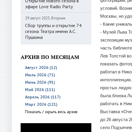
Открытие нового сезона в
фотографии, ре
эфире Love Radio Party
условий. Возни
Москвы, но удо
29 август 2023, Вторник
- Какие уникал
Сбор труппы и открытие 74
сезона Театра имени А.С.
- Музей Льва Т
Пушкина
экспозиции му
часть библиоте
АРХИВ ПО МЕСЯЦАМ
Лев Толстой во
показать фотог
Август 2026 (12)
работал в Ник
Июль 2026 (71)
интеллигенция.
Июнь 2026 (91)
простых людях 
Май 2026 (111)
была близка Ль
Апрель 2026 (117)
работать в Ник
Март 2026 (121)
Показать / скрыть весь архив
Выставка «Очен
до 26 августа 
село Подъячев