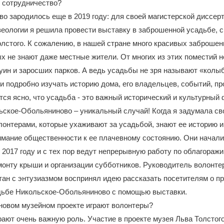
 сотрудничество?
во зародилось еще в 2019 году: для своей магистерской диссер
еологии я решила провести выставку в заброшенной усадьбе, с
лстого. К сожалению, в нашей стране много красивых заброшен
х не знают даже местные жители. От многих из этих поместий н
руин и заросших парков. А ведь усадьбы не зря называют «кол
и подробно изучать историю дома, его владельцев, событий, п
ится ясно, что усадьба - это важный исторический и культурный
ское-Обольяниново – уникальный случай! Когда я задумала сво
лонтерами, которые ухаживают за усадьбой, знают ее историю и
имание общественности к ее плачевному состоянию. Они начал
 2017 году и с тех пор ведут непрерывную работу по облагораж
монту крыши и организации субботников. Руководитель волонте
ан с энтузиазмом воспринял идею рассказать посетителям о п
адьбе Никольское-Обольяниново с помощью выставки.
 новом музейном проекте играют волонтеры?
рают очень важную роль. Участие в проекте музея Льва Толстог