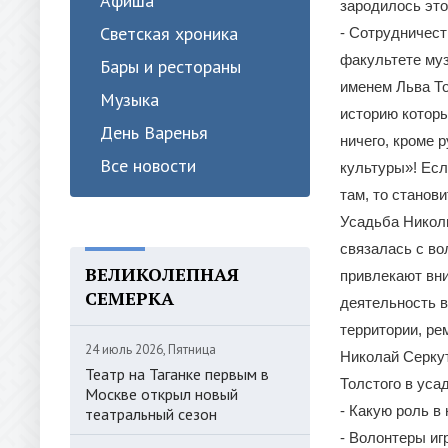
Афиша
зародилось это
Светская хроника
- Сотрудничест
факультете муз
Бары и рестораны
именем Льва То
Музыка
историю которы
День Варенья
ничего, кроме 
Все новости
культуры»! Есл
там, то станов
Усадьба Николь
связалась с во
ВЕЛИКОЛЕПНАЯ
привлекают вн
СЕМЕРКА
деятельность в
территории, ре
24 июль 2026, Пятница
Николай Серкут
Театр на Таганке первым в
Толстого в ус
Москве открыл новый
- Какую роль в
театральный сезон
- Волонтеры иг