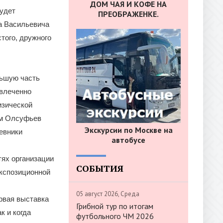
ДОМ ЧАЯ И КОФЕ НА
будет
ПРЕОБРАЖЕНКЕ.
а Васильевича
того, дружного
льшую часть
увлеченно
изической
ам Олсуфьев
Экскурсии по Москве на
евники
автобусе
ях организации
СОБЫТИЯ
экспозиционной
05 август 2026, Среда
ервая выставка
Грибной тур по итогам
к и когда
футбольного ЧМ 2026