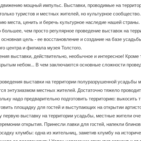
 движению мощный импульс. Выставки, проводимые на террито
только туристов и местных жителей, но культурное сообщество
ию места, ценить и беречь культурное наследие нашей страны.
 большее, чем просто регулярное проведение выставок на терр
основная цель - ее восстановление и создание на базе усадьб
го центра и филиала музея Толстого.
ения выставки, действительно, необычное и интересное! Кроме 
крытым небом... В чем заключаются основные сложности прове
роведения выставки на территории полуразрушенной усадьбы мн
тся энтузиазмом местных жителей. Достаточно тяжело проводи
ольку надо предварительно подготовить территорию: выкосить т
товить площадку для гостей и выступающих на открытии артисто
 первую выставку на территории усадьбы, местные жители оче
еремонии открытия. Принесли лавки для гостей, напекли блинов
осадку клумбы: одна из жительниц, заметив клумбу на историч