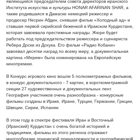
являющийся председателем совета директоров иранского
Института искусства и культуры HONAR AFARINAN SHAR, а
также родившаяся в Дамаске немецкий режиссер и
продюсер Несрин Абдин, снявшая фильм «Холодный ад» и
ставшая первой сирийской беженкой в Иракском Курдистане,
которая завоевала престижные награды. Жюри будет
работать под председательством режиссера и сценариста
Ребера Доски из Дохука. Его фильм «Радио Кобани»
завоевал десятки наград по всему миру, а документальная
картина «Мерем» была номинирована на Европейскую
кинопремию.
В Конкурс игрового кино вошли 5 полнометражных фильмов,
в конкурс документального - 7 картин, в короткометражной
секции 27 художественных и документальных лент.
География участников очень разнообразна - конкурсные
фильмы созданы в Ираке, Иране, Турции, Германии, Греции,
Швеции, Сирии, Испании.
В этом году в спектре фестиваля Иран и Восточный
(Иранский) Курдистан с очень богатой историей и
традициями, фильмы из этого региона отражают
многообразие этнической принадлежности и географической