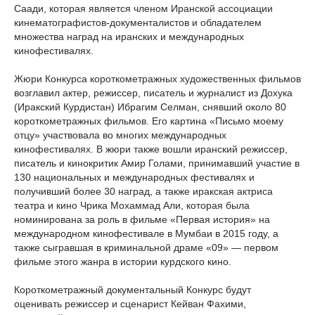
Саади, которая является членом Иранской ассоциации
кинематографистов-документалистов и обладателем
множества наград на иранских и международных
кинофестивалях.
Жюри Конкурса короткометражных художественных фильмов
возглавил актер, режиссер, писатель и журналист из Дохука
(Иракский Курдистан) Ибрагим Селман, снявший около 80
короткометражных фильмов. Его картина «Письмо моему
отцу» участвовала во многих международных
кинофестивалях. В жюри также вошли иранский режиссер,
писатель и кинокритик Амир Голами, принимавший участие в
130 национальных и международных фестивалях и
получивший более 30 наград, а также иракская актриса
театра и кино Чрика Мохаммад Али, которая была
номинирована за роль в фильме «Первая история» на
международном кинофестивале в Мумбаи в 2015 году, а
также сыгравшая в криминальной драме «09» — первом
фильме этого жанра в истории курдского кино.
Короткометражный документальный Конкурс будут
оценивать режиссер и сценарист Кейван Фахими,