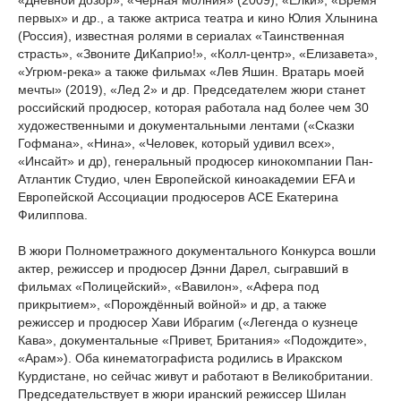
«Дневной дозор», «Черная молния» (2009), «Елки», «Время
первых» и др., а также актриса театра и кино Юлия Хлынина
(Россия), известная ролями в сериалах «Таинственная
страсть», «Звоните ДиКаприо!», «Колл-центр», «Елизавета»,
«Угрюм-река» а также фильмах «Лев Яшин. Вратарь моей
мечты» (2019), «Лед 2» и др. Председателем жюри станет
российский продюсер, которая работала над более чем 30
художественными и документальными лентами («Сказки
Гофмана», «Нина», «Человек, который удивил всех»,
«Инсайт» и др), генеральный продюсер кинокомпании Пан-
Атлантик Студио, член Европейской киноакадемии EFA и
Европейской Ассоциации продюсеров АСЕ Екатерина
Филиппова.
В жюри Полнометражного документального Конкурса вошли
актер, режиссер и продюсер Дэнни Дарел, сыгравший в
фильмах «Полицейский», «Вавилон», «Афера под
прикрытием», «Порождённый войной» и др, а также
режиссер и продюсер Хави Ибрагим («Легенда о кузнеце
Кава», документальные «Привет, Британия» «Подождите»,
«Арам»). Оба кинематографиста родились в Иракском
Курдистане, но сейчас живут и работают в Великобритании.
Председательствует в жюри иранский режиссер Шилан