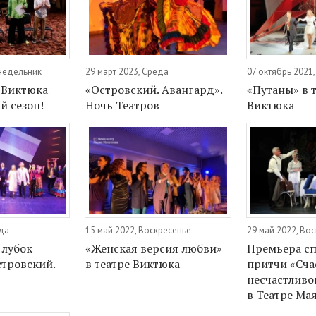
онедельник
29 март 2023, Среда
07 октябрь 2021,
 Виктюка
«Островский. Авангард».
«Путаны» в 
й сезон!
Ночь Театров
Виктюка
еда
15 май 2022, Воскресенье
29 май 2022, Во
 лубок
«Женская версия любви»
Премьера сп
стровский.
в театре Виктюка
притчи «Сча
несчастливо
в Театре Ма