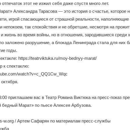
о отпечаток этот не изжил себя даже спустя много лет.
рат» Александра Тарасова — это история о счастье, которое н
ети, игрой спасающиеся от страшной реальности, наполняющие
 и непокоем, так спокойствия и не обретшие, несмотря на прожи
и жизнь во время войны, но в отношения, зародившиеся среди х
о заложено разрушение, а блокада Ленинграда стала для них б
гие годы.
ктакле: https://teatrviktuka.ru/moy-bednyy-marat/
р к спектаклю:
outube.com/watch?v=c_QQ1Cw_Wqc
 октября.
8:00 приглашаем вас в Театр Романа Виктюка на пресс-показ пр
 бедный Марат» по пьесе Алексея Арбузова.
s-w.org / Артем Сафарян по материалам пресс-службы
лужба