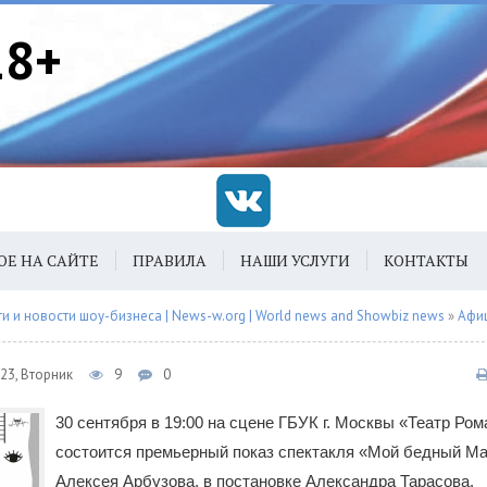
18+
ОЕ НА САЙТЕ
ПРАВИЛА
НАШИ УСЛУГИ
КОНТАКТЫ
 и новости шоу-бизнеса | News-w.org | World news and Showbiz news
»
Афи
23, Вторник
9
0
30 сентября в 19:00 на сцене ГБУК г. Москвы «Театр Ро
состоится премьерный показ спектакля «Мой бедный Ма
Алексея Арбузова, в постановке Александра Тарасова.