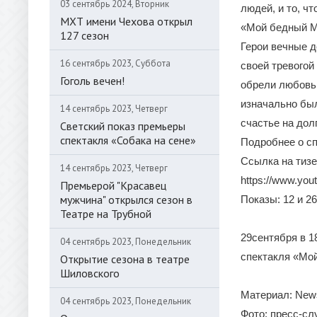
03 сентябрь 2024, Вторник
людей, и то, чт
МХТ имени Чехова открыл
«Мой бедный Ма
127 сезон
Герои вечные д
16 сентябрь 2023, Суббота
своей тревогой
Гоголь вечен!
обрели любовь 
изначально был
14 сентябрь 2023, Четверг
счастье на дол
Светский показ премьеры
спектакля «Собака на сене»
Подробнее о спе
Ссылка на тизе
14 сентябрь 2023, Четверг
https://www.y
Премьерой "Красавец
мужчина" открылся сезон в
Показы: 12 и 26
Театре на Трубной
29сентября в 1
04 сентябрь 2023, Понедельник
спектакля «Мой
Открытие сезона в театре
Шиловского
Материал: New
04 сентябрь 2023, Понедельник
Фото: пресс-с