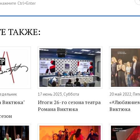
Е ТАКЖЕ:
недельник
17 июнь 2023, Суббота
20 май 2022, Пя
а Виктюка"
Итоги 26-го сезона театра
«#Люблюнемо
Романа Виктюка
Виктюка
сезон