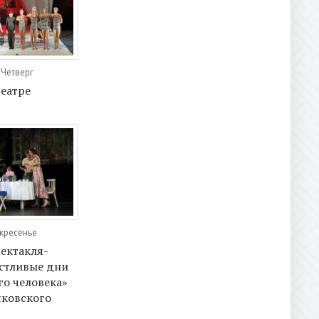
 Четверг
театре
скресенье
ектакля-
стливые дни
го человека»
яковского