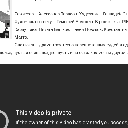
Режиссер – Александр Тарасов. Художник – Геннадий С
Художник по свету – Тимофей Ермолин. В ролях: з. а. Р
Карпушина, Никита Башков, Павел Новиков, Константин
Матто.
Спектакль - драма трех тесно переплетенных судеб и 
йся, пусть и очень поздно, пусть и на осколках мечты другой