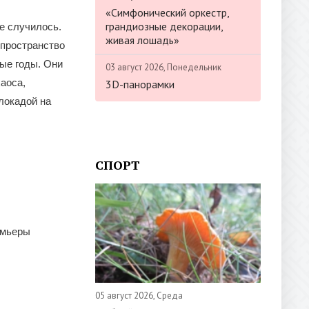
«Симфонический оркестр,
грандиозные декорации,
е случилось.
живая лошадь»
 пространство
тые годы. Они
03 август 2026, Понедельник
аоса,
3D-панорамки
локадой на
СПОРТ
емьеры
05 август 2026, Среда