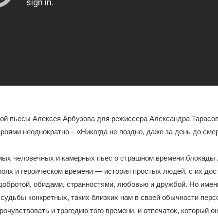
ой пьесы Алексея Арбузова для режиссера Александра Тарасов
роями неоднократно – «Никогда не поздно, даже за день до сме
мых человечных и камерных пьес о страшном времени блокады 
ероях и героическом времени — история простых людей, с их до
добротой, обидами, странностями, любовью и дружбой. Но имен
судьбы конкретных, таких близких нам в своей обычности пер
рочувствовать и трагедию того времени, и отпечаток, который о