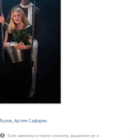
рбузов
,
Артем Сафарян