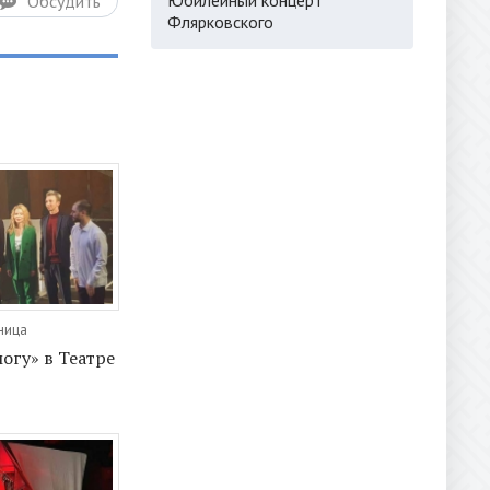
Обсудить
Флярковского
тница
гу» в Театре