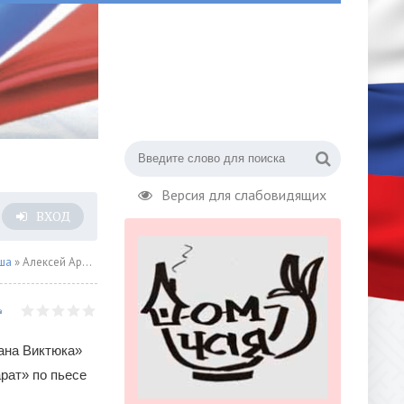
Версия для слабовидящих
ВХОД
ша
» Алексей Арбузов «МОЙ БЕДНЫЙ МАРАТ»
мана Виктюка»
рат» по пьесе